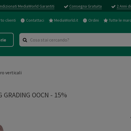
ndizionati MediaWorld Garantiti
Consegna Gratuita
2 Anni d
o clienti
Contattaci
MediaWorld.it
Ordini
Tutte le mar
rie
iro verticali
 GRADING OOCN - 15%