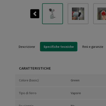
Previous
Descrizione
Specifiche tecniche
Resi e garanzie
CARATTERISTICHE
Colore (basic):
Green
Tipo di ferro
Vapore
Da viaggio
No