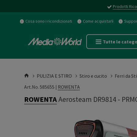
Prodotti Rico
Cosa sono i ricondizionati
Come acquistarli
Support
Tutte le catego
PULIZIA E STIRO
Stiro e cucito
Ferri da St
Art.No. 585655 |
ROWENTA
ROWENTA
Aerosteam DR9814
-
PRMG