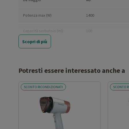
Potenza max (W)
1400
Capacità serbatoio (ml)
100
Scopri di più
Tempo di riscaldamento (min)
0.3
Spegnimento automatico
Sì
Potresti essere interessato anche a
Funzione vapore verticale
Sì
SCONTO RICONDIZIONATI
SCONTO R
Tasto super vapore
Sì
Vapore ad alta pressione
Sì
Spia pronto vapore
Sì