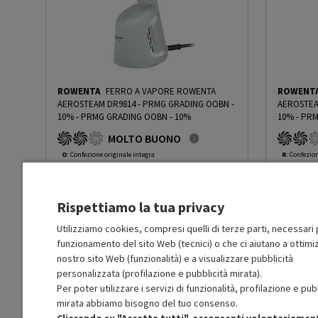
Stiratura a secco
No
Cordless
No
ROWENTA
FERRO A VAPORE ROWENTA
ROWENT
Lunghezza cavo (m)
2.6
AEROSTEAM DR9814 - PRMG GRADING OOBN -
AEROSTEA
10%
-
PRMG GRADING OOBN - 10%
10%
-
PRM
MOLTO BUONO
Key Features
Scopri la forza dell’attra
O
: Confezione originale integra
R
: Confezio
O
: Accessori principali presenti
O
: Accessor
B
: Estetica prodotto ottima
B
: Estetica
Altezza netta del prodotto
38.5
N
: Prodotto funzionante
N
: Prodotto
(cm)
Rispettiamo la tua privacy
Prodotto Nuovo
Prodott
99.99
-10%
Prezzo ridotto da
a
Ricondizionato
Ricondi
89.99
-30%
Utilizziamo cookies, compresi quelli di terze parti, necessari p
Larghezza netta del prodotto
27.8
62.99
funzionamento del sito Web (tecnici) o che ci aiutano a ottimiz
(cm)
In Promozione
In Prom
nostro sito Web (funzionalità) e a visualizzare pubblicità
personalizzata (profilazione e pubblicità mirata).
Aggiungi al carrello
Profondità netta del prodotto
19.8
Per poter utilizzare i servizi di funzionalità, profilazione e pub
(cm)
mirata abbiamo bisogno del tuo consenso.