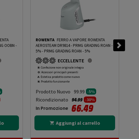
ENTA
ROWENTA
FERRO A VAPORE ROWENTA
RO
NG OOBN -
AEROSTEAM DR9814 - PRMG GRADING ROAN -
AER
5%
-
PRMG GRADING ROAN - 5%
10%
ECCELLENTE
R
: Confezione non originale integra
O
: 
O
: Accessori principali presenti
O
: 
A
: Estetica prodotto come nuovo
B
: 
N
: Prodotto funzionante
N
: 
Prodotto Nuovo
Pr
99.99
%
-5%
to da
Prezzo ridotto da
a
Ricondizionato
Ric
94.99
-30%
66.49
In Promozione
In
lo
Aggiungi al carrello