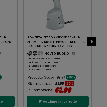
ENTA
ROWENTA
FERRO A VAPORE ROWENTA
RO
NG ROBN -
AEROSTEAM DR9814 - PRMG GRADING OOBN -
AER
10%
-
PRMG GRADING OOBN - 10%
10%
MOLTO BUONO
O
: Confezione originale integra
O
: 
O
: Accessori principali presenti
O
: 
B
: Estetica prodotto ottima
B
: 
N
: Prodotto funzionante
N
: 
Prodotto Nuovo
Pr
99.99
%
-10%
to da
Prezzo ridotto da
a
Ricondizionato
Ric
89.99
-30%
62.99
In Promozione
In
lo
Aggiungi al carrello