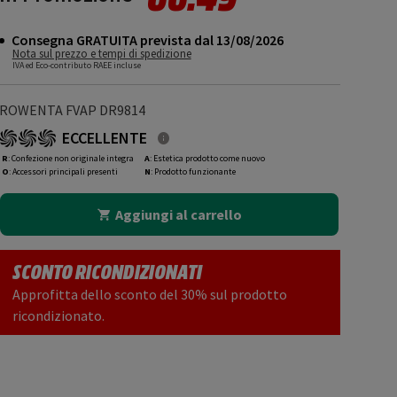
Consegna GRATUITA prevista dal 13/08/2026
Nota sul prezzo e tempi di spedizione
IVA ed Eco-contributo RAEE incluse
ROWENTA FVAP DR9814
ECCELLENTE
R
: Confezione non originale integra
A
: Estetica prodotto come nuovo
O
: Accessori principali presenti
N
: Prodotto funzionante
Aggiungi al carrello
SCONTO RICONDIZIONATI
Approfitta dello sconto del 30% sul prodotto
ricondizionato.