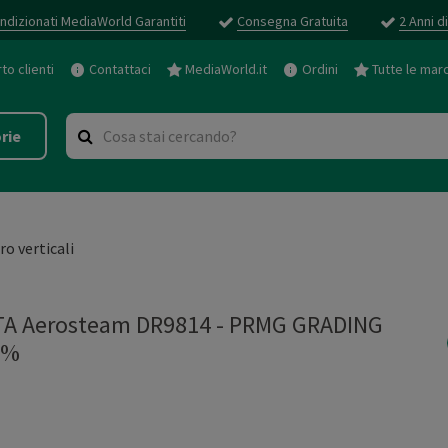
ndizionati MediaWorld Garantiti
Consegna Gratuita
2 Anni d
o clienti
Contattaci
MediaWorld.it
Ordini
Tutte le mar
rie
iro verticali
A Aerosteam DR9814 - PRMG GRADING
5%