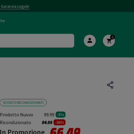
i Garanzia Legale
che
0
SCONTO RICONDIZIONATI
Prodotto Nuovo
99.99
-5%
Prezzo ridotto da
a
Ricondizionato
94.99
-30%
66.49
In Promozione