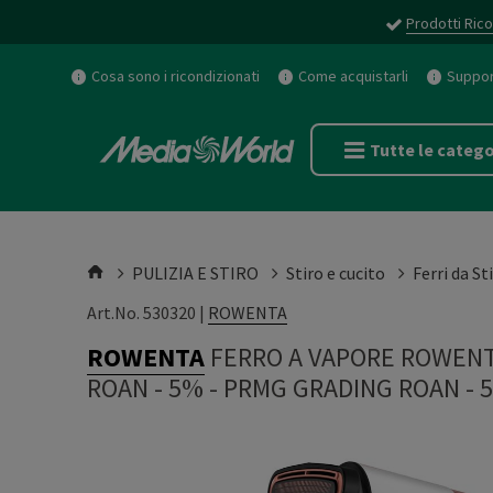
Prodotti Rico
Cosa sono i ricondizionati
Come acquistarli
Support
Tutte le catego
PULIZIA E STIRO
Stiro e cucito
Ferri da St
Art.No. 530320 |
ROWENTA
ROWENTA
FERRO A VAPORE ROWENT
ROAN - 5%
-
PRMG GRADING ROAN - 