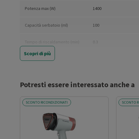
Potenza max (W)
1400
Capacità serbatoio (ml)
100
Tempo di riscaldamento (min)
0.3
Scopri di più
Spegnimento automatico
Sì
Funzione vapore verticale
Sì
Potresti essere interessato anche a
Tasto super vapore
Sì
SCONTO RICONDIZIONATI
SCONTO R
Vapore ad alta pressione
Sì
Spia pronto vapore
Sì