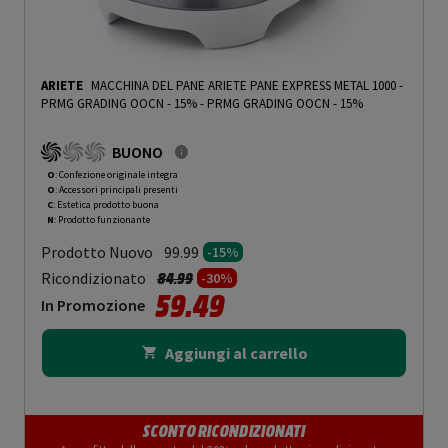
ARIETE
MACCHINA DEL PANE ARIETE PANE EXPRESS METAL 1000 -
PRMG GRADING OOCN - 15%
-
PRMG GRADING OOCN - 15%
BUONO
O
: Confezione originale integra
O
: Accessori principali presenti
C
: Estetica prodotto buona
N
: Prodotto funzionante
Prodotto Nuovo
99.99
-15%
Prezzo ridotto da
a
Ricondizionato
84.99
-30%
59.49
In Promozione
Aggiungi al carrello
SCONTO RICONDIZIONATI