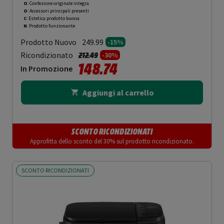
O
: Confezione originale integra
O
: Accessori principali presenti
C
: Estetica prodotto buona
N
: Prodotto funzionante
Prodotto Nuovo
249.99
-15%
Prezzo ridotto da
a
Ricondizionato
212.49
-30%
148.74
In Promozione
Aggiungi al carrello
SCONTO RICONDIZIONATI
Approfitta dello sconto del 30% sul prodotto ricondizionato.
SCONTO RICONDIZIONATI