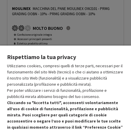
MOULINEX
MACCHINA DEL PANE MOULINEX OW2101 - PRMG
GRADING OOBN - 10%
-
PRMG GRADING OOBN - 10%
MOLTO BUONO
O
: Confezione originale integra
O
: Accessori principali presenti
B
: Estetica prodotto ottima
N
: Prodotto funzionante
Rispettiamo la tua privacy
Prodotto Nuovo
99.99
-10%
Prezzo ridotto da
a
Ricondizionato
89.99
-30%
Utilizziamo cookies, compresi quelli di terze parti, necessari per il
62.99
funzionamento del sito Web (tecnici) o che ci aiutano a ottimizzare
In Promozione
il nostro sito Web (funzionalità) e a visualizzare pubblicità
personalizzata (profilazione e pubblicità mirata).
Aggiungi al carrello
Per poter utilizzare i servizi di funzionalità, profilazione e
pubblicità mirata abbiamo bisogno del tuo consenso.
Cliccando su "Accetta tutti", acconsenti volontariamente
all’uso di cookie di funzionalità, profilazione e pubblicità
SCONTO RICONDIZIONATI
mirata. Puoi scegliere per quali categorie di cookie
Approfitta dello sconto del 30% sul prodotto ricondizionato.
acconsentire o negare l’uso e puoi modificare le tue scelte
in qualsiasi momento attraverso il link “Preferenze Cookie”