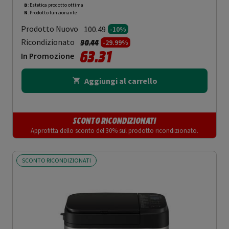
B
: Estetica prodotto ottima
N
: Prodotto funzionante
Prodotto Nuovo
100.49
-10%
Prezzo ridotto da
a
Ricondizionato
90.44
-29.99%
63.31
In Promozione
Aggiungi al carrello
SCONTO RICONDIZIONATI
Approfitta dello sconto del 30% sul prodotto ricondizionato.
SCONTO RICONDIZIONATI