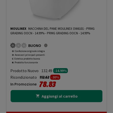
MOULINEX
MACCHINA DEL PANE MOULINEX OW6101 - PRMG
GRADING OOCN - 14.99%
-
PRMG GRADING OOCN - 14.99%
BUONO
O
: Confezione originale integra
O
: Accessori principali presenti
C
: Estetica prodotto buona
N
: Prodotto funzionante
Prodotto Nuovo
132.49
-14.99%
Prezzo ridotto da
a
Ricondizionato
112.62
-30%
78.83
In Promozione
Aggiungi al carrello