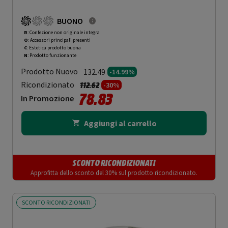
BUONO
R
: Confezione non originale integra
O
: Accessori principali presenti
C
: Estetica prodotto buona
N
: Prodotto funzionante
Prodotto Nuovo
132.49
-14.99%
Prezzo ridotto da
a
Ricondizionato
112.62
-30%
78.83
In Promozione
Aggiungi al carrello
SCONTO RICONDIZIONATI
Approfitta dello sconto del 30% sul prodotto ricondizionato.
SCONTO RICONDIZIONATI