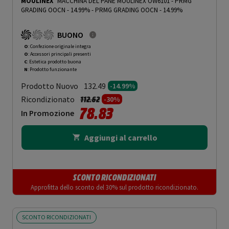
MOULINEX
MACCHINA DEL PANE MOULINEX OW6101 - PRMG
GRADING OOCN - 14.99%
-
PRMG GRADING OOCN - 14.99%
BUONO
O
: Confezione originale integra
O
: Accessori principali presenti
C
: Estetica prodotto buona
N
: Prodotto funzionante
Prodotto Nuovo
132.49
-14.99%
Prezzo ridotto da
a
Ricondizionato
112.62
-30%
78.83
In Promozione
Aggiungi al carrello
SCONTO RICONDIZIONATI
Approfitta dello sconto del 30% sul prodotto ricondizionato.
SCONTO RICONDIZIONATI