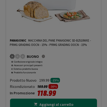
PANASONIC
MACCHINA DEL PANE PANASONIC SD-B2510WXE -
PRMG GRADING OOCN - 15%
-
PRMG GRADING OOCN - 15%
BUONO
O
: Confezione originale integra
O
: Accessori principali presenti
C
: Estetica prodotto buona
N
: Prodotto funzionante
Prodotto Nuovo
199.99
-15%
Prezzo ridotto da
a
Ricondizionato
169.99
-30%
118.99
In Promozione
Aggiungi al carrello