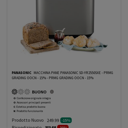
PANASONIC
MACCHINA PANE PANASONIC SD-YR2550SXE - PRMG
GRADING OOCN - 15%
-
PRMG GRADING OOCN - 15%
BUONO
O
: Confezione originale integra
O
: Accessori principali presenti
C
: Estetica prodotto buona
N
: Prodotto funzionante
Prodotto Nuovo
249.99
-15%
Prezzo ridotto da
a
Ricondizionato
212.49
-30%