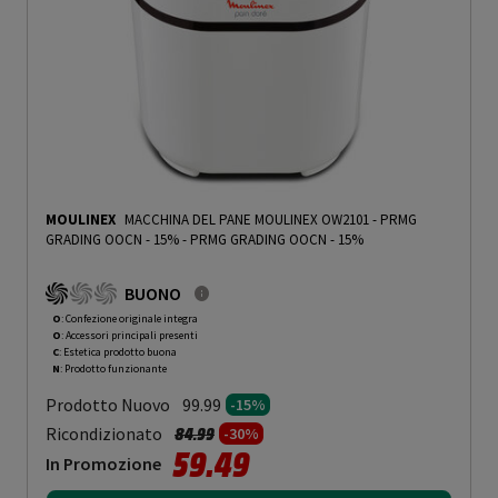
MOULINEX
MACCHINA DEL PANE MOULINEX OW2101 - PRMG
GRADING OOCN - 15%
-
PRMG GRADING OOCN - 15%
BUONO
O
: Confezione originale integra
O
: Accessori principali presenti
C
: Estetica prodotto buona
N
: Prodotto funzionante
Prodotto Nuovo
99.99
-15%
Prezzo ridotto da
a
Ricondizionato
84.99
-30%
59.49
In Promozione