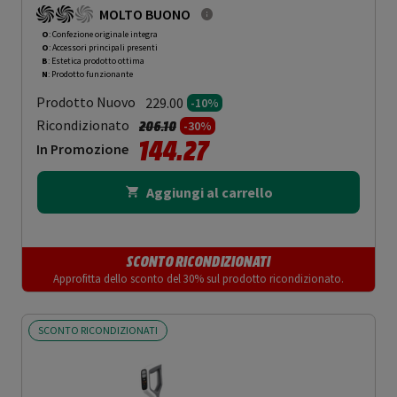
MOLTO BUONO
O
: Confezione originale integra
O
: Accessori principali presenti
B
: Estetica prodotto ottima
N
: Prodotto funzionante
Prodotto Nuovo
229.00
-10%
Prezzo ridotto da
a
Ricondizionato
206.10
-30%
144.27
In Promozione
Aggiungi al carrello
SCONTO RICONDIZIONATI
Approfitta dello sconto del 30% sul prodotto ricondizionato.
SCONTO RICONDIZIONATI