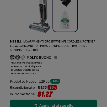
BISSELL
LAVAPAVIMENTI CROSSWAVE HF3 CORDLESS, POTENZA
110 W, BIANCO/NERO - PRMG GRADING OOBN - 10%
-
PRMG
GRADING OOBN - 10%
MOLTO BUONO
O
: Confezione originale integra
O
: Accessori principali presenti
B
: Estetica prodotto ottima
N
: Prodotto funzionante
Prodotto Nuovo
129.00
-10%
Prezzo ridotto da
a
Ricondizionato
116.10
-30%
81.27
In Promozione
Aggiungi al carrello