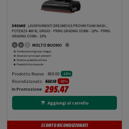
DREAME
LAVAPAVIMENTI DREAMEH15 PROVIM FOAM WASH ,
POTENZA 400 W, GRIGIO - PRMG GRADING OOBN - 10%
-
PRMG
GRADING OOBN - 10%
MOLTO BUONO
O
: Confezione originale integra
O
: Accessori principali presenti
B
: Estetica prodotto ottima
N
: Prodotto funzionante
Prodotto Nuovo
469.00
-10%
Prezzo ridotto da
a
Ricondizionato
422.10
-30%
295.47
In Promozione
Aggiungi al carrello
SCONTO RICONDIZIONATI