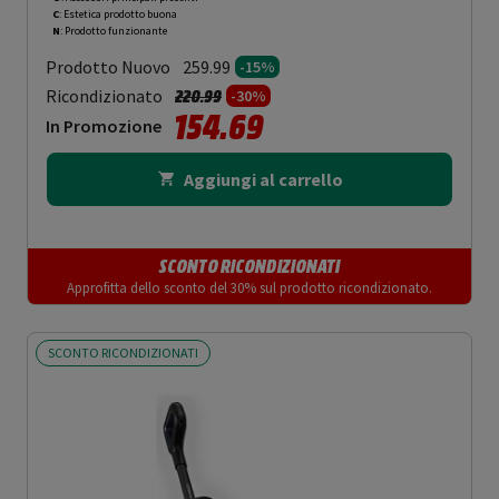
C
: Estetica prodotto buona
N
: Prodotto funzionante
Prodotto Nuovo
259.99
-15%
Prezzo ridotto da
a
Ricondizionato
220.99
-30%
154.69
In Promozione
Aggiungi al carrello
SCONTO RICONDIZIONATI
Approfitta dello sconto del 30% sul prodotto ricondizionato.
SCONTO RICONDIZIONATI