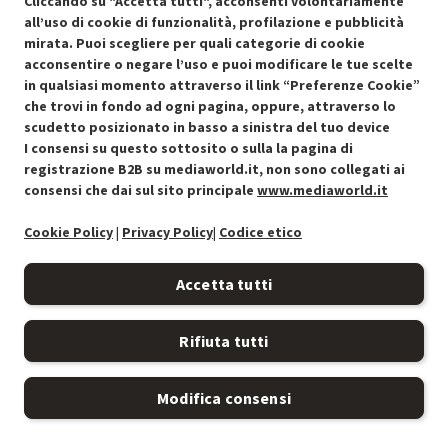
Cliccando su "Accetta tutti", acconsenti volontariamente
all’uso di cookie di funzionalità, profilazione e pubblicità
Prodotto Nuovo
129.00
-15%
mirata. Puoi scegliere per quali categorie di cookie
Prezzo ridotto da
a
Ricondizionato
109.65
-30%
acconsentire o negare l’uso e puoi modificare le tue scelte
76.75
In Promozione
in qualsiasi momento attraverso il link “Preferenze Cookie”
che trovi in fondo ad ogni pagina, oppure, attraverso lo
scudetto posizionato in basso a sinistra del tuo device
Aggiungi al carrello
I consensi su questo sottosito o sulla la pagina di
registrazione B2B su mediaworld.it, non sono collegati ai
consensi che dai sul sito principale
www.mediaworld.it
SCONTO RICONDIZIONATI
Approfitta dello sconto del 30% sul prodotto ricondizionato.
Cookie Policy
|
Privacy Policy
|
Codice etico
Accetta tutti
SCONTO RICONDIZIONATI
Rifiuta tutti
Modifica consensi