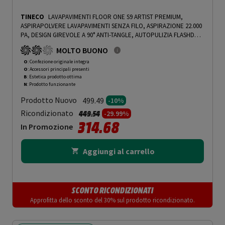
TINECO
LAVAPAVIMENTI FLOOR ONE S9 ARTIST PREMIUM,
ASPIRAPOLVERE LAVAPAVIMENTI SENZA FILO, ASPIRAZIONE 22.000
PA, DESIGN GIREVOLE A 90° ANTI-TANGLE, AUTOPULIZIA FLASHDRY
A 85°C E ASCIUGATURA IN 5 MIN A 85°C, 50 MINUTI DI AUTONOMIA,
MOLTO BUONO
DISPLAY TOUCHSCREEN - PRMG GRADING OOBN - 10%
-
PRMG
GRADING OOBN - 10%
O
: Confezione originale integra
O
: Accessori principali presenti
B
: Estetica prodotto ottima
N
: Prodotto funzionante
Prodotto Nuovo
499.49
-10%
Prezzo ridotto da
a
Ricondizionato
449.54
-29.99%
314.68
In Promozione
Aggiungi al carrello
SCONTO RICONDIZIONATI
Approfitta dello sconto del 30% sul prodotto ricondizionato.