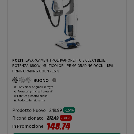
POLTI
LAVAPAVIMENTI POLTIVAPORETTO 3 CLEAN BLUE,
POTENZA 1800 W, MULTICOLOR - PRMG GRADING OOCN - 15%
-
PRMG GRADING OOCN - 15%
BUONO
O
: Confezione originale integra
O
: Accessori principali presenti
C
: Estetica prodotto buona
N
: Prodotto funzionante
Prodotto Nuovo
249.99
-15%
Prezzo ridotto da
a
Ricondizionato
212.49
-30%
148.74
In Promozione