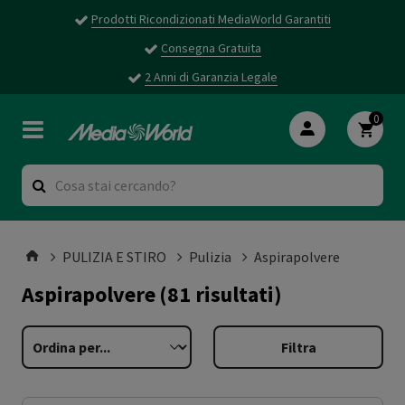
Prodotti Ricondizionati MediaWorld Garantiti
Consegna Gratuita
2 Anni di Garanzia Legale
0
PULIZIA E STIRO
Pulizia
Aspirapolvere
Aspirapolvere
(81 risultati)
Filtra