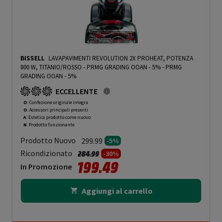
BISSELL
LAVAPAVIMENTI REVOLUTION 2X PROHEAT, POTENZA
800 W, TITANIO/ROSSO - PRMG GRADING OOAN - 5%
-
PRMG
GRADING OOAN - 5%
ECCELLENTE
O
: Confezione originale integra
O
: Accessori principali presenti
A
: Estetica prodotto come nuovo
N
: Prodotto funzionante
Prodotto Nuovo
299.99
-5%
Prezzo ridotto da
a
Ricondizionato
284.99
-30%
199.49
In Promozione
Aggiungi al carrello