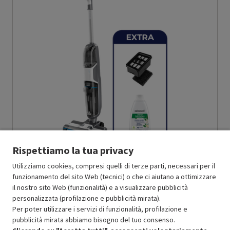
Rispettiamo la tua privacy
BISSELL
LAVAPAVIMENTI CROSSWAVE HF3 CORDLESS, POTENZA
Utilizziamo cookies, compresi quelli di terze parti, necessari per il
110 W, BIANCO/NERO - PRMG GRADING OOCN - 14.99%
-
PRMG
funzionamento del sito Web (tecnici) o che ci aiutano a ottimizzare
GRADING OOCN - 15%
il nostro sito Web (funzionalità) e a visualizzare pubblicità
BUONO
personalizzata (profilazione e pubblicità mirata).
O
: Confezione originale integra
Per poter utilizzare i servizi di funzionalità, profilazione e
O
: Accessori principali presenti
pubblicità mirata abbiamo bisogno del tuo consenso.
C
: Estetica prodotto buona
N
: Prodotto funzionante