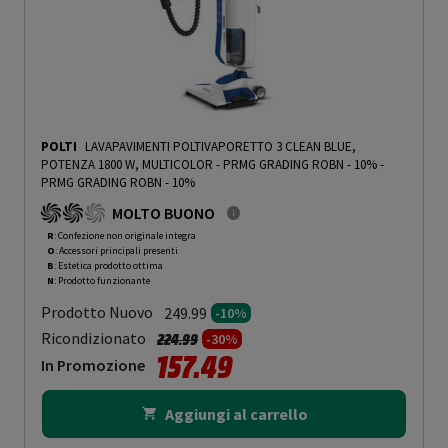
POLTI
LAVAPAVIMENTI POLTIVAPORETTO 3 CLEAN BLUE,
POTENZA 1800 W, MULTICOLOR - PRMG GRADING ROBN - 10%
-
PRMG GRADING ROBN - 10%
MOLTO BUONO
R
: Confezione non originale integra
O
: Accessori principali presenti
B
: Estetica prodotto ottima
N
: Prodotto funzionante
Prodotto Nuovo
249.99
-10%
Prezzo ridotto da
a
Ricondizionato
224.99
-30%
157.49
In Promozione
Aggiungi al carrello