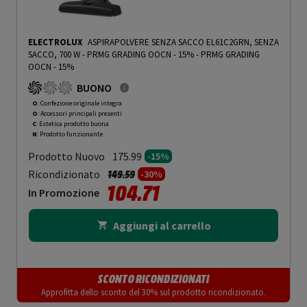
ELECTROLUX
ASPIRAPOLVERE SENZA SACCO EL61C2GRN, SENZA
SACCO, 700 W - PRMG GRADING OOCN - 15%
-
PRMG GRADING
OOCN - 15%
BUONO
O
: Confezione originale integra
O
: Accessori principali presenti
C
: Estetica prodotto buona
N
: Prodotto funzionante
Prodotto Nuovo
175.99
-15%
Prezzo ridotto da
a
Ricondizionato
149.59
-30%
104.71
In Promozione
Aggiungi al carrello
SCONTO RICONDIZIONATI
Approfitta dello sconto del 30% sul prodotto ricondizionato.