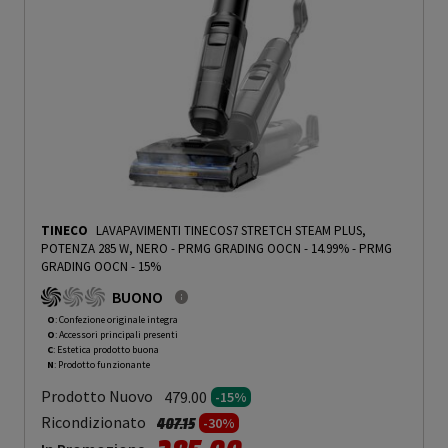
TINECO
LAVAPAVIMENTI TINECOS7 STRETCH STEAM PLUS,
POTENZA 285 W, NERO - PRMG GRADING OOCN - 14.99%
-
PRMG
GRADING OOCN - 15%
BUONO
O
: Confezione originale integra
O
: Accessori principali presenti
C
: Estetica prodotto buona
N
: Prodotto funzionante
Prodotto Nuovo
479.00
-15%
Prezzo ridotto da
a
Ricondizionato
407.15
-30%