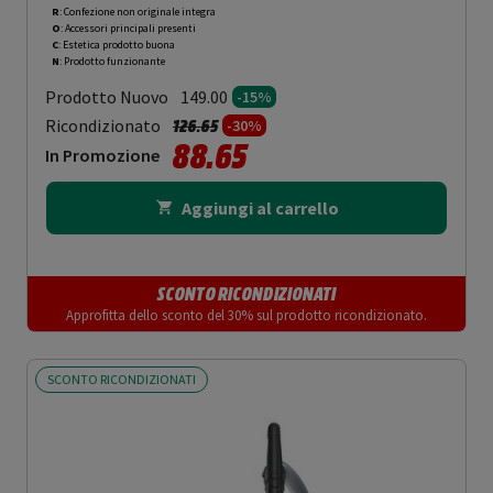
R
: Confezione non originale integra
O
: Accessori principali presenti
C
: Estetica prodotto buona
N
: Prodotto funzionante
Prodotto Nuovo
149.00
-15%
Prezzo ridotto da
a
Ricondizionato
126.65
-30%
88.65
In Promozione
Aggiungi al carrello
SCONTO RICONDIZIONATI
Approfitta dello sconto del 30% sul prodotto ricondizionato.
SCONTO RICONDIZIONATI