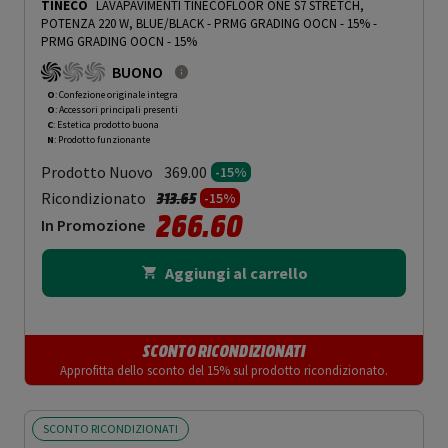
TINECO
LAVAPAVIMENTI TINECOFLOOR ONE S7 STRETCH,
POTENZA 220 W, BLUE/BLACK - PRMG GRADING OOCN - 15%
-
PRMG GRADING OOCN - 15%
BUONO
O
: Confezione originale integra
O
: Accessori principali presenti
C
: Estetica prodotto buona
N
: Prodotto funzionante
Prodotto Nuovo
369.00
-15%
Prezzo ridotto da
a
Ricondizionato
313.65
-15%
266.60
In Promozione
Aggiungi al carrello
SCONTO RICONDIZIONATI
Approfitta dello sconto del 15% sul prodotto ricondizionato.
SCONTO RICONDIZIONATI