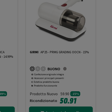
ICA
GIRMI
AP25
-
PRMG GRADING OOCN - 15%
- 14.99%
BUONO
O
: Confezione originale integra
O
: Accessori principali presenti
C
: Estetica prodotto buona
N
: Prodotto funzionante
Prodotto Nuovo
59.90
.99%
-15%
50.91
Ricondizionato