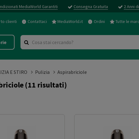
ndizionati MediaWorld Garantiti
Consegna Gratuita
2 Anni d
o clienti
Contattaci
MediaWorld.it
Ordini
Tutte le mar
rie
IZIA E STIRO
Pulizia
Aspirabriciole
briciole
(11 risultati)