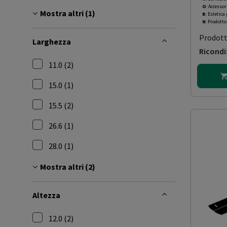
Filtra per Potenza max (W): 118
O
: Accessor
Mostra altri (1)
B
: Estetica
N
: Prodott
Prodot
Larghezza
Ricondi
11.0 (2)
Filtra per Larghezza: 11.0
15.0 (1)
Filtra per Larghezza: 15.0
15.5 (2)
Filtra per Larghezza: 15.5
26.6 (1)
Filtra per Larghezza: 26.6
28.0 (1)
Filtra per Larghezza: 28.0
Mostra altri (2)
Altezza
12.0 (2)