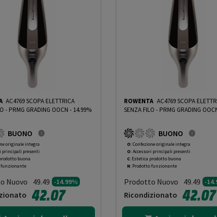
ole
A
AC4769 SCOPA ELETTRICA
ROWENTA
AC4769 SCOPA ELETTR
LO
-
PRMG GRADING OOCN - 14.99%
SENZA FILO
-
PRMG GRADING OOCN 
BUONO
BUONO
ne originale integra
O
: Confezione originale integra
i principali presenti
O
: Accessori principali presenti
 prodotto buona
C
: Estetica prodotto buona
o funzionante
N
: Prodotto funzionante
to Nuovo
Prodotto Nuovo
49.49
49.49
-14.99%
-14
42.07
42.07
zionato
Ricondizionato