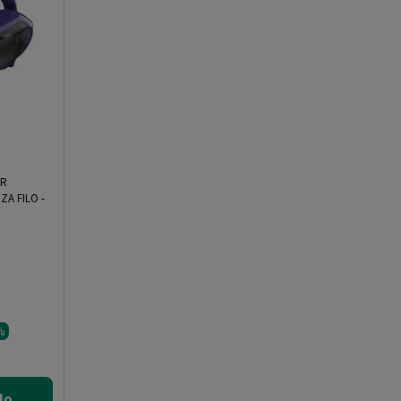
ER
ZA FILO
-
%
lo