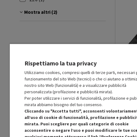
Filtra per Profondità: 21.0
Mostra altri (2)
Rispettiamo la tua privacy
BLACK +
BCHV001C
Utilizziamo cookies, compresi quelli di terze parti, necessari p
PRMG GRA
funzionamento del sito Web (tecnici) o che ci aiutano a ottimiz
nostro sito Web (funzionalità) e a visualizzare pubblicità
R
: Confezio
personalizzata (profilazione e pubblicità mirata).
O
: Accessor
Per poter utilizzare i servizi di funzionalità, profilazione e pub
B
: Estetica
N
: Prodott
mirata abbiamo bisogno del tuo consenso.
Cliccando su "Accetta tutti", acconsenti volontariamen
Prodot
all’uso di cookie di funzionalità, profilazione e pubblici
Ricondi
mirata. Puoi scegliere per quali categorie di cookie
acconsentire o negare l’uso e puoi modificare le tue sce
qualsiasi momento attraverso il link “Preferenze Cooki