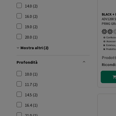
Filtra per Altezza: 12.0
14.0 (2)
Filtra per Altezza: 14.0
BLACK +
16.0 (2)
ADV1200 
Filtra per Altezza: 16.0
PRMG GRA
19.0 (2)
Filtra per Altezza: 19.0
20.0 (1)
O
: Confezio
O
: Accessor
Filtra per Altezza: 20.0
B
: Estetica
Mostra altri (2)
N
: Prodott
Prodot
Profondità
Ricondi
10.0 (1)
Filtra per Profondità: 10.0
11.7 (2)
Filtra per Profondità: 11.7
14.5 (2)
Filtra per Profondità: 14.5
16.4 (1)
Filtra per Profondità: 16.4
21.0 (1)