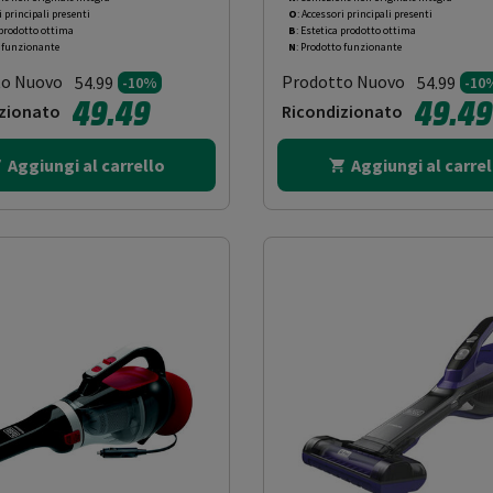
i principali presenti
O
: Accessori principali presenti
 prodotto ottima
B
: Estetica prodotto ottima
o funzionante
N
: Prodotto funzionante
to Nuovo
Prodotto Nuovo
54.99
54.99
-10%
-10
49.49
49.49
zionato
Ricondizionato
Aggiungi al carrello
Aggiungi al carrel