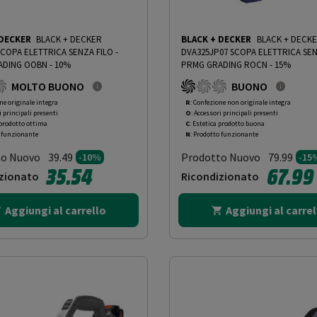
 DECKER
BLACK + DECKER
BLACK + DECKER
BLACK + DECK
SCOPA ELETTRICA SENZA FILO
-
DVA325JP07 SCOPA ELETTRICA SEN
DING OOBN - 10%
PRMG GRADING ROCN - 15%
MOLTO BUONO
BUONO
ne originale integra
R
: Confezione non originale integra
i principali presenti
O
: Accessori principali presenti
 prodotto ottima
C
: Estetica prodotto buona
o funzionante
N
: Prodotto funzionante
to Nuovo
Prodotto Nuovo
39.49
79.99
-10%
-15
35.54
67.99
zionato
Ricondizionato
Aggiungi al carrello
Aggiungi al carrel