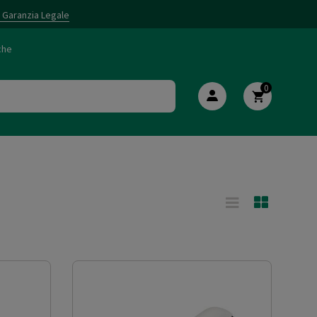
i Garanzia Legale
che
0