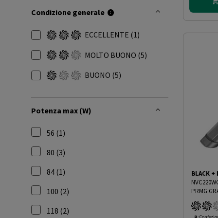
Condizione generale
ECCELLENTE
(1)
Filtra per Condizione generale: ECCELLENTE
MOLTO BUONO
(5)
Filtra per Condizione generale: MOLTO BUONA
BUONO
(5)
Filtra per Condizione generale: BUONA
Potenza max (W)
56 (1)
Filtra per Potenza max (W): 56
80 (3)
Filtra per Potenza max (W): 80
84 (1)
BLACK +
Filtra per Potenza max (W): 84
NVC220WC
100 (2)
PRMG GRA
Filtra per Potenza max (W): 100
118 (2)
R
: Confezio