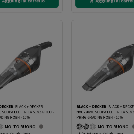
Aggiungi al carrello
Aggiungi al carrel
 DECKER
BLACK + DECKER
BLACK + DECKER
BLACK + DECK
 SCOPA ELETTRICA SENZA FILO
-
NVC220WC SCOPA ELETTRICA SENZ
DING ROBN - 10%
PRMG GRADING ROBN - 10%
MOLTO BUONO
MOLTO BUONO
ne non originale integra
R
: Confezione non originale integra