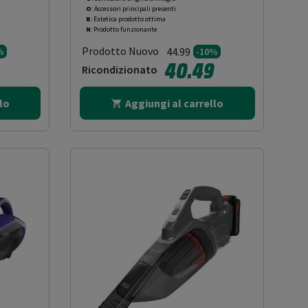
O
: Accessori principali presenti
B
: Estetica prodotto ottima
N
: Prodotto funzionante
Prodotto Nuovo
44.99
%
-10%
40.49
Ricondizionato
lo
Aggiungi al carrello