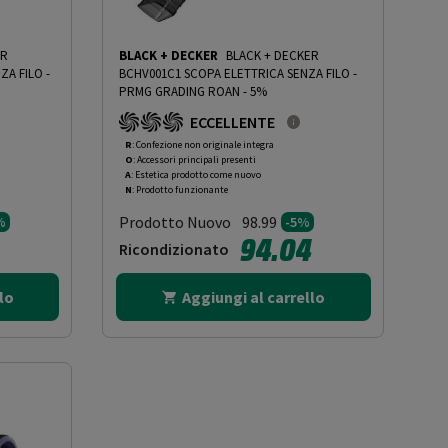
ER
BLACK + DECKER
BLACK + DECKER
ZA FILO
-
BCHV001C1 SCOPA ELETTRICA SENZA FILO
-
PRMG GRADING ROAN - 5%
ECCELLENTE
R
: Confezione non originale integra
O
: Accessori principali presenti
A
: Estetica prodotto come nuovo
N
: Prodotto funzionante
Prodotto Nuovo
98.99
%
-5%
94.04
Ricondizionato
lo
Aggiungi al carrello