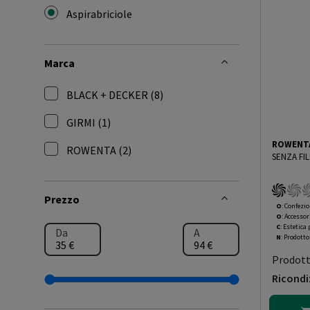
Aspirabriciole
selected Filtro applicato per Categoria: Aspirabrici
Marca
BLACK + DECKER (8)
Filtra per Marca: BLACK + DECKER
GIRMI (1)
Filtra per Marca: GIRMI
ROWENT
ROWENTA (2)
SENZA FI
Filtra per Marca: ROWENTA
Prezzo
O
: Confezio
O
: Accessor
C
: Estetica
Da
A
N
: Prodott
Prodot
Ricondi