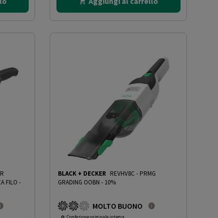
lo
Aggiungi al carrello
ER
BLACK + DECKER
REVHV8C
-
PRMG
A FILO
-
GRADING OOBN - 10%
MOLTO BUONO
O
: Confezione originale integra