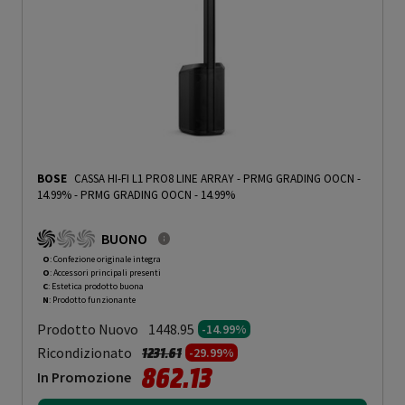
BOSE
CASSA HI-FI L1 PRO8 LINE ARRAY - PRMG GRADING OOCN -
14.99%
-
PRMG GRADING OOCN - 14.99%
BUONO
O
: Confezione originale integra
O
: Accessori principali presenti
C
: Estetica prodotto buona
N
: Prodotto funzionante
Prodotto Nuovo
1448.95
-14.99%
Prezzo ridotto da
a
Ricondizionato
1231.61
-29.99%
862.13
In Promozione