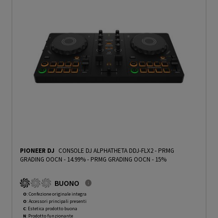
PIONEER DJ
CONSOLE DJ ALPHATHETA DDJ-FLX2 - PRMG
GRADING OOCN - 14.99%
-
PRMG GRADING OOCN - 15%
BUONO
O
: Confezione originale integra
O
: Accessori principali presenti
C
: Estetica prodotto buona
N
: Prodotto funzionante