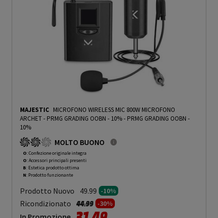
MAJESTIC
MICROFONO WIRELESS MIC 800W MICROFONO
ARCHET - PRMG GRADING OOBN - 10%
-
PRMG GRADING OOBN -
10%
MOLTO BUONO
O
: Confezione originale integra
O
: Accessori principali presenti
B
: Estetica prodotto ottima
N
: Prodotto funzionante
Prodotto Nuovo
49.99
-10%
Prezzo ridotto da
a
Ricondizionato
44.99
-30%
31.49
In Promozione