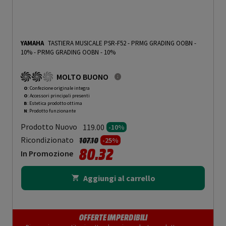
YAMAHA
TASTIERA MUSICALE PSR-F52 - PRMG GRADING OOBN -
10%
-
PRMG GRADING OOBN - 10%
MOLTO BUONO
O
: Confezione originale integra
O
: Accessori principali presenti
B
: Estetica prodotto ottima
N
: Prodotto funzionante
Prodotto Nuovo
119.00
-10%
Prezzo ridotto da
a
Ricondizionato
107.10
-25%
80.32
In Promozione
Aggiungi al carrello
OFFERTE IMPERDIBILI