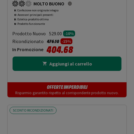
MOLTO BUONO
R
: Confezione non originale integra
O
: Accessori principali presenti
B
: Estetica prodotto ottima
N
: Prodotto funzionante
Prodotto Nuovo
529.00
-10%
Prezzo ridotto da
a
Ricondizionato
476.10
-15%
404.68
In Promozione
Aggiungi al carrello
OFFERTE IMPERDIBILI
Risparmio garantito rispetto al corrispondente prodotto nuovo.
SCONTO RICONDIZIONATI