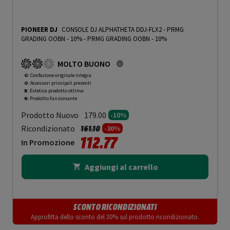
PIONEER DJ
CONSOLE DJ ALPHATHETA DDJ-FLX2 - PRMG
GRADING OOBN - 10%
-
PRMG GRADING OOBN - 10%
MOLTO BUONO
O
: Confezione originale integra
O
: Accessori principali presenti
B
: Estetica prodotto ottima
N
: Prodotto funzionante
Prodotto Nuovo
179.00
-10%
Prezzo ridotto da
a
Ricondizionato
161.10
-30%
112.77
In Promozione
Aggiungi al carrello
SCONTO RICONDIZIONATI
Approfitta dello sconto del 30% sul prodotto ricondizionato.