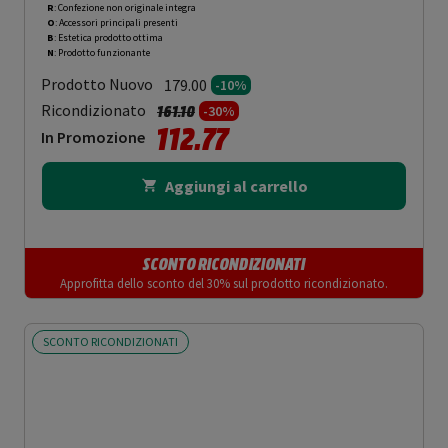
R
: Confezione non originale integra
O
: Accessori principali presenti
B
: Estetica prodotto ottima
N
: Prodotto funzionante
Prodotto Nuovo
179.00
-10%
Prezzo ridotto da
a
Ricondizionato
161.10
-30%
112.77
In Promozione
Aggiungi al carrello
SCONTO RICONDIZIONATI
Approfitta dello sconto del 30% sul prodotto ricondizionato.
SCONTO RICONDIZIONATI