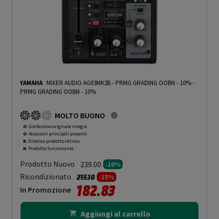
YAMAHA
MIXER AUDIO AG03MK2B - PRMG GRADING OOBN - 10%
-
PRMG GRADING OOBN - 10%
MOLTO BUONO
O
: Confezione originale integra
O
: Accessori principali presenti
B
: Estetica prodotto ottima
N
: Prodotto funzionante
Prodotto Nuovo
239.00
-10%
Prezzo ridotto da
a
Ricondizionato
215.10
-15%
182.83
In Promozione
Aggiungi al carrello