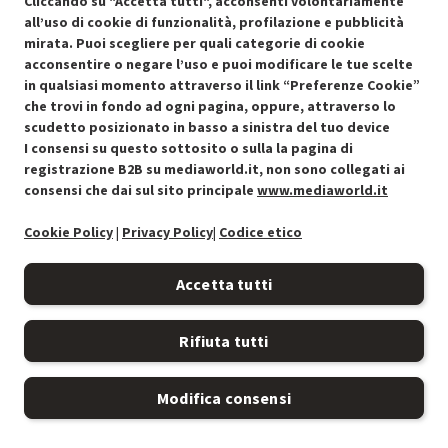
Cliccando su "Accetta tutti", acconsenti volontariamente
CASIO
TASTIERA MUSICALE CASIO CT-S100BK - PRMG GRADING
OOAN - 4.99%
-
PRMG GRADING OOAN - 4.99%
all’uso di cookie di funzionalità, profilazione e pubblicità
mirata. Puoi scegliere per quali categorie di cookie
acconsentire o negare l’uso e puoi modificare le tue scelte
ECCELLENTE
in qualsiasi momento attraverso il link “Preferenze Cookie”
O
: Confezione originale integra
che trovi in fondo ad ogni pagina, oppure, attraverso lo
O
: Accessori principali presenti
A
: Estetica prodotto come nuovo
scudetto posizionato in basso a sinistra del tuo device
N
: Prodotto funzionante
I consensi su questo sottosito o sulla la pagina di
Prodotto Nuovo
97.49
-4.99%
registrazione B2B su mediaworld.it, non sono collegati ai
consensi che dai sul sito principale
www.mediaworld.it
Prezzo ridotto da
a
Ricondizionato
92.62
-14.99%
78.73
In Promozione
Cookie Policy
|
Privacy Policy
|
Codice etico
Aggiungi al carrello
Accetta tutti
Rifiuta tutti
OFFERTE IMPERDIBILI
Risparmio garantito rispetto al corrispondente prodotto nuovo.
Modifica consensi
OFFERTE IMPERDIBILI