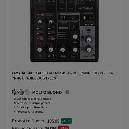
YAMAHA
MIXER AUDIO AG06MK2B - PRMG GRADING OOBN - 10%
-
PRMG GRADING OOBN - 10%
MOLTO BUONO
O
: Confezione originale integra
O
: Accessori principali presenti
B
: Estetica prodotto ottima
N
: Prodotto funzionante
Prodotto Nuovo
185.99
-10%
Prezzo ridotto da
a
Ricondizionato
167.39
-15%