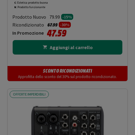
C
: Estetica prodotto buona
N
: Prodotto funzionante
Prodotto Nuovo
79.99
-15%
Prezzo ridotto da
a
Ricondizionato
67.99
-30%
47.59
In Promozione
Aggiungi al carrello
SCONTO RICONDIZIONATI
Approfitta dello sconto del 30% sul prodotto ricondizionato.
OFFERTE IMPERDIBILI