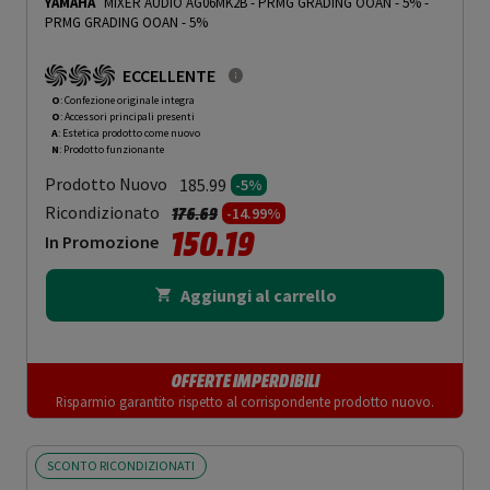
YAMAHA
MIXER AUDIO AG06MK2B - PRMG GRADING OOAN - 5%
-
PRMG GRADING OOAN - 5%
ECCELLENTE
O
: Confezione originale integra
O
: Accessori principali presenti
A
: Estetica prodotto come nuovo
N
: Prodotto funzionante
Prodotto Nuovo
185.99
-5%
Prezzo ridotto da
a
Ricondizionato
176.69
-14.99%
150.19
In Promozione
Aggiungi al carrello
OFFERTE IMPERDIBILI
Risparmio garantito rispetto al corrispondente prodotto nuovo.
SCONTO RICONDIZIONATI