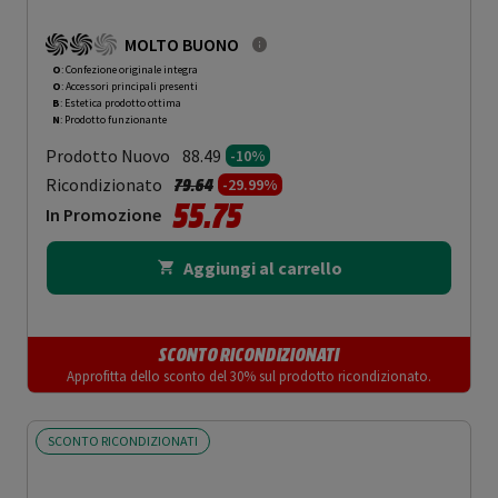
MOLTO BUONO
O
: Confezione originale integra
O
: Accessori principali presenti
B
: Estetica prodotto ottima
N
: Prodotto funzionante
Prodotto Nuovo
88.49
-10%
Prezzo ridotto da
a
Ricondizionato
79.64
-29.99%
55.75
In Promozione
Aggiungi al carrello
SCONTO RICONDIZIONATI
Approfitta dello sconto del 30% sul prodotto ricondizionato.
SCONTO RICONDIZIONATI