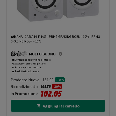
YAMAHA
CASSA HI-FI HS3 - PRMG GRADING ROBN - 10%
-
PRMG
GRADING ROBN - 10%
MOLTO BUONO
R
: Confezione non originale integra
O
: Accessori principali presenti
B
: Estetica prodotto ottima
N
: Prodotto funzionante
Prodotto Nuovo
161.99
-10%
Prezzo ridotto da
a
Ricondizionato
145.79
-30%
102.05
In Promozione
Aggiungi al carrello