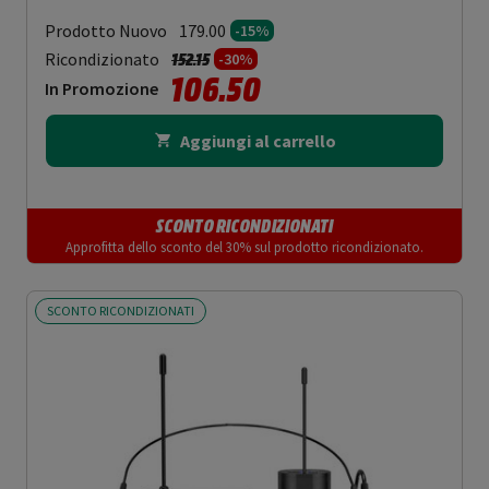
Prodotto Nuovo
179.00
-15%
Prezzo ridotto da
a
Ricondizionato
152.15
-30%
106.50
In Promozione
Aggiungi al carrello
SCONTO RICONDIZIONATI
Approfitta dello sconto del 30% sul prodotto ricondizionato.
SCONTO RICONDIZIONATI