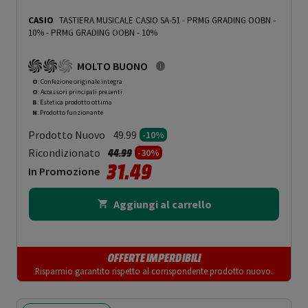
CASIO
TASTIERA MUSICALE CASIO SA-51 - PRMG GRADING OOBN -
10%
-
PRMG GRADING OOBN - 10%
MOLTO BUONO
O
: Confezione originale integra
O
: Accessori principali presenti
B
: Estetica prodotto ottima
N
: Prodotto funzionante
Prodotto Nuovo
49.99
-10%
Prezzo ridotto da
a
Ricondizionato
44.99
-30%
31.49
In Promozione
Aggiungi al carrello
OFFERTE IMPERDIBILI
Risparmio garantito rispetto al corrispondente prodotto nuovo.