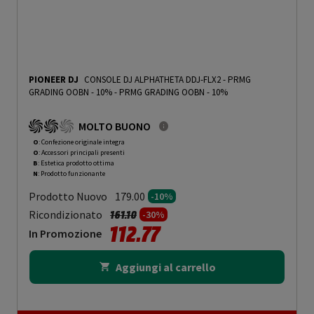
PIONEER DJ
CONSOLE DJ ALPHATHETA DDJ-FLX2 - PRMG
GRADING OOBN - 10%
-
PRMG GRADING OOBN - 10%
MOLTO BUONO
O
: Confezione originale integra
O
: Accessori principali presenti
B
: Estetica prodotto ottima
N
: Prodotto funzionante
Prodotto Nuovo
179.00
-10%
Prezzo ridotto da
a
Ricondizionato
161.10
-30%
112.77
In Promozione
Aggiungi al carrello