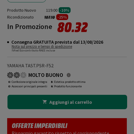
Prodotto Nuovo
119.00
-10%
Ricondizionato
Prezzo ridotto da
a
-25%
107.10
80.32
In Promozione
Consegna GRATUITA prevista dal 13/08/2026
Nota sul prezzo e tempi di spedizione
IVA ed Eco-contributo RAEE incluse
YAMAHA TAST.PSR-F52
MOLTO BUONO
O
: Confezione originale integra
B
: Estetica prodotto ottima
O
: Accessori principali presenti
N
: Prodotto funzionante
Aggiungi al carrello
OFFERTE IMPERDIBILI
Risparmio garantito rispetto al corrispondente