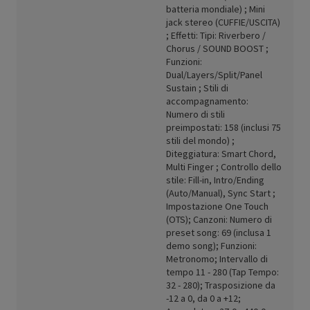
batteria mondiale) ; Mini
jack stereo (CUFFIE/USCITA)
; Effetti: Tipi: Riverbero /
Chorus / SOUND BOOST ;
Funzioni:
Dual/Layers/Split/Panel
Sustain ; Stili di
accompagnamento:
Numero di stili
preimpostati: 158 (inclusi 75
stili del mondo) ;
Diteggiatura: Smart Chord,
Multi Finger ; Controllo dello
stile: Fill-in, Intro/Ending
(Auto/Manual), Sync Start ;
Impostazione One Touch
(OTS); Canzoni: Numero di
preset song: 69 (inclusa 1
demo song); Funzioni:
Metronomo; Intervallo di
tempo 11 - 280 (Tap Tempo:
32 - 280); Trasposizione da
-12 a 0, da 0 a +12;