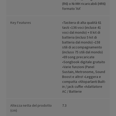
(R6) o Ni-MH ricaricabili (HR6)
formato 'AA'
Key Features
•Tastiera di alta qualità 61
tasti •136 voci (incluse 41
voci dal mondo) + 8 kit di
batteria (inclusi 5 kit di
batteria dal mondo) •158
stili di accompagnamento
(incluso 75 stili dal mondo)
•69 song precaricate
•Songbook digitale gratuito
•Varie funzioni (Panel
Sustain, Metronome, Sound
Boost e altro! •Leggera e
compatta •Altoparlanti Built-
in / jack cuffie •Adattatore
AC / Batterie
Altezza netta del prodotto
7.3
(cm)