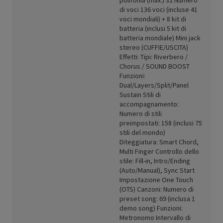
polifonia (max.) 32 Numero
di voci 136 voci (incluse 41
voci mondiali) + 8 kit di
batteria (inclusi 5 kit di
batteria mondiale) Mini jack
stereo (CUFFIE/USCITA)
Effetti: Tipi: Riverbero /
Chorus / SOUND BOOST
Funzioni:
Dual/Layers/Split/Panel
Sustain Stili di
accompagnamento:
Numero di stili
preimpostati: 158 (inclusi 75
stili del mondo)
Diteggiatura: Smart Chord,
Multi Finger Controllo dello
stile: Fill-in, Intro/Ending
(Auto/Manual), Sync Start
Impostazione One Touch
(OTS) Canzoni: Numero di
preset song: 69 (inclusa 1
demo song) Funzioni:
Metronomo Intervallo di