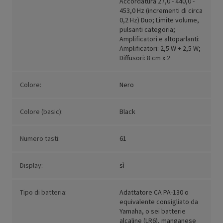
Accordatura 27,0 - 440,0 -
453,0 Hz (incrementi di circa
0,2 Hz) Duo; Limite volume,
pulsanti categoria;
Amplificatori e altoparlanti:
Amplificatori: 2,5 W + 2,5 W;
Diffusori: 8 cm x 2
Colore:
Nero
Colore (basic):
Black
Numero tasti:
61
Display:
sì
Tipo di batteria:
Adattatore CA PA-130 o
equivalente consigliato da
Yamaha, o sei batterie
alcaline (LR6), manganese