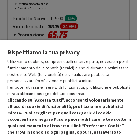
C
: Estetica prodotto buona
N
: Prodotto funzionante
Prodotto Nuovo
119.00
-15%
Prezzo ridotto da
a
Ricondizionato
101.15
-34.99%
65.75
In Promozione
Aggiungi al carrello
Rispettiamo la tua privacy
Utilizziamo cookies, compresi quelli di terze parti, necessari per il
funzionamento del sito Web (tecnici) o che ci aiutano a ottimizzare il
OFFERTE IMPERDIBILI
nostro sito Web (funzionalità) e a visualizzare pubblicità
Risparmio garantito rispetto al corrispondente prodotto nuovo.
personalizzata (profilazione e pubblicità mirata).
Per poter utilizzare i servizi di funzionalità, profilazione e pubblicità
mirata abbiamo bisogno del tuo consenso.
Cliccando su "Accetta tutti", acconsenti volontariamente
all’uso di cookie di funzionalità, profilazione e pubblicità
mirata. Puoi scegliere per quali categorie di cookie
acconsentire o negare l’uso e puoi modificare le tue scelte in
Condizioni generali di vendita
Recedere dal contratto qui
qualsiasi momento attraverso il link “Preferenze Cookie”
che trovi in fondo ad ogni pagina, oppure, attraverso lo
Cookie Policy