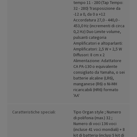
tempo 11 - 280 (Tap Tempo:
32 - 280) Trasposizione da
-12 a 0, da 0 a +12
Accordatura 27,0 - 440,0 -
453,0 Hz (incrementi di circa
0,2 Hz) Duo Limite volume,
pulsanti categoria
Amplificatori e altoparlanti:
Amplificatori: 2,5 W + 2,5 W
Diffusori: 8 cm x 2
Alimentazione: Adattatore
CA PA-130 o equivalente
consigliato da Yamaha, o sei
batterie alcaline (LR6),
manganese (R6) o Ni-MH
ricaricabili (HR6) formato
'AA'
Caratteristiche speciali:
Tipo Organ style ; Numero
di polifonia (max.) 32 ;
Numero di voci 136 voci
(incluse 41 voci mondiali) + 8
kit di batteria (inclusi 5 kit di