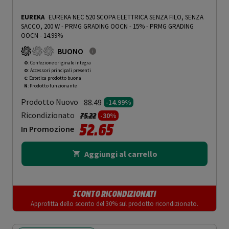
EUREKA
EUREKA NEC 520 SCOPA ELETTRICA SENZA FILO, SENZA
SACCO, 200 W - PRMG GRADING OOCN - 15%
-
PRMG GRADING
OOCN - 14.99%
BUONO
O
: Confezione originale integra
O
: Accessori principali presenti
C
: Estetica prodotto buona
N
: Prodotto funzionante
Prodotto Nuovo
88.49
-14.99%
Prezzo ridotto da
a
Ricondizionato
75.22
-30%
52.65
In Promozione
Aggiungi al carrello
SCONTO RICONDIZIONATI
Approfitta dello sconto del 30% sul prodotto ricondizionato.