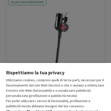
SCONTO RICONDIZIONATI
Rispettiamo la tua privacy
Utilizziamo cookies, compresi quelli di terze parti, necessari per il
funzionamento del sito Web (tecnici) o che ci aiutano a ottimizzare
il nostro sito Web (funzionalità) e a visualizzare pubblicità
personalizzata (profilazione e pubblicità mirata).
ARIETE
SCOPA ELETTRICA SCOPA ELETTRICA CON FILO , SENZA
Per poter utilizzare i servizi di funzionalità, profilazione e
SACCO, 600 W - PRMG GRADING OOBN - 15%
-
PRMG GRADING
pubblicità mirata abbiamo bisogno del tuo consenso.
OOBN - 15%