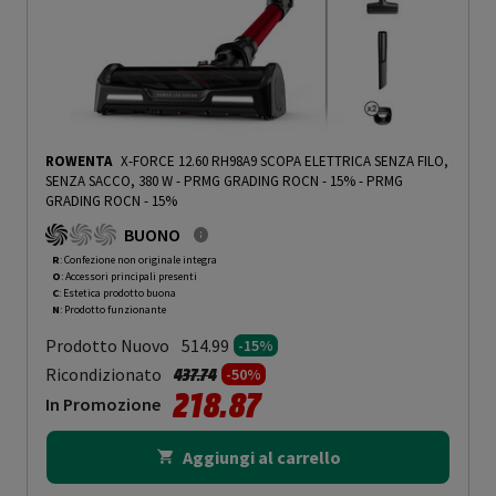
ROWENTA
X-FORCE 12.60 RH98A9 SCOPA ELETTRICA SENZA FILO,
SENZA SACCO, 380 W - PRMG GRADING ROCN - 15%
-
PRMG
GRADING ROCN - 15%
BUONO
R
: Confezione non originale integra
O
: Accessori principali presenti
C
: Estetica prodotto buona
N
: Prodotto funzionante
Prodotto Nuovo
514.99
-15%
Prezzo ridotto da
a
Ricondizionato
437.74
-50%
218.87
In Promozione
Aggiungi al carrello