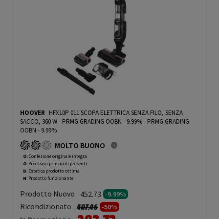
HOOVER
HFX10P 011 SCOPA ELETTRICA SENZA FILO, SENZA
SACCO, 360 W - PRMG GRADING OOBN - 9.99%
-
PRMG GRADING
OOBN - 9.99%
MOLTO BUONO
O
: Confezione originale integra
O
: Accessori principali presenti
B
: Estetica prodotto ottima
N
: Prodotto funzionante
Prodotto Nuovo
452.73
-9.99%
Prezzo ridotto da
a
Ricondizionato
407.46
-50%