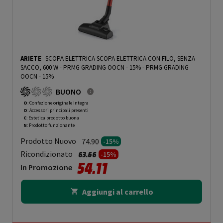
ARIETE
SCOPA ELETTRICA SCOPA ELETTRICA CON FILO, SENZA
SACCO, 600 W - PRMG GRADING OOCN - 15%
-
PRMG GRADING
OOCN - 15%
BUONO
O
: Confezione originale integra
O
: Accessori principali presenti
C
: Estetica prodotto buona
N
: Prodotto funzionante
Prodotto Nuovo
74.90
-15%
Prezzo ridotto da
a
Ricondizionato
63.66
-15%
54.11
In Promozione
Aggiungi al carrello