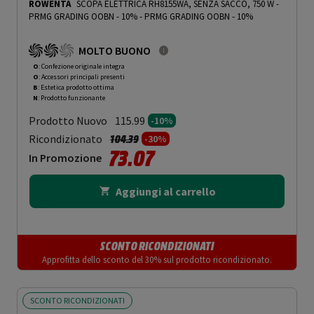
ROWENTA
SCOPA ELETTRICA RH8155WA, SENZA SACCO, 750 W -
PRMG GRADING OOBN - 10%
-
PRMG GRADING OOBN - 10%
MOLTO BUONO
O
: Confezione originale integra
O
: Accessori principali presenti
B
: Estetica prodotto ottima
N
: Prodotto funzionante
Prodotto Nuovo
115.99
-10%
Prezzo ridotto da
a
Ricondizionato
104.39
-30%
73.07
In Promozione
Aggiungi al carrello
SCONTO RICONDIZIONATI
Approfitta dello sconto del 30% sul prodotto ricondizionato.
SCONTO RICONDIZIONATI