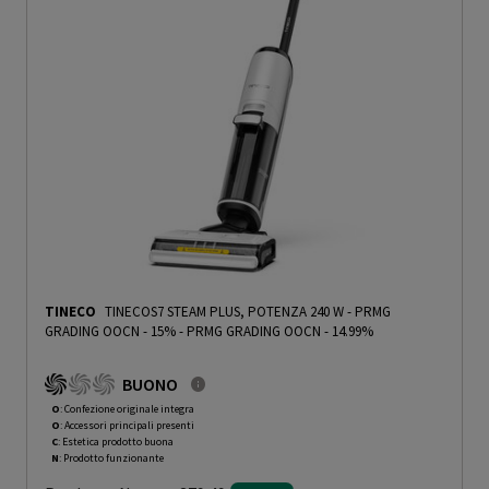
TINECO
TINECOS7 STEAM PLUS, POTENZA 240 W - PRMG
GRADING OOCN - 15%
-
PRMG GRADING OOCN - 14.99%
BUONO
O
: Confezione originale integra
O
: Accessori principali presenti
C
: Estetica prodotto buona
N
: Prodotto funzionante