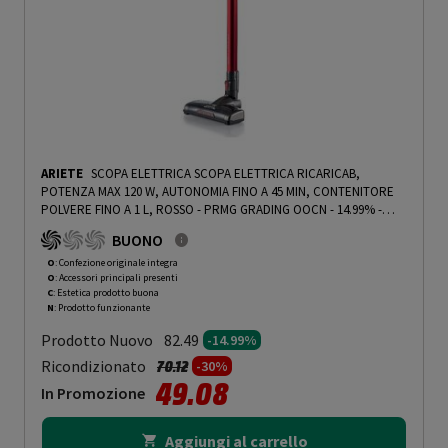
ARIETE
SCOPA ELETTRICA SCOPA ELETTRICA RICARICAB,
POTENZA MAX 120 W, AUTONOMIA FINO A 45 MIN, CONTENITORE
POLVERE FINO A 1 L, ROSSO - PRMG GRADING OOCN - 14.99%
-
PRMG GRADING OOCN
BUONO
O
: Confezione originale integra
O
: Accessori principali presenti
C
: Estetica prodotto buona
N
: Prodotto funzionante
Prodotto Nuovo
82.49
-14.99%
Prezzo ridotto da
a
Ricondizionato
70.12
-30%
49.08
In Promozione
Aggiungi al carrello