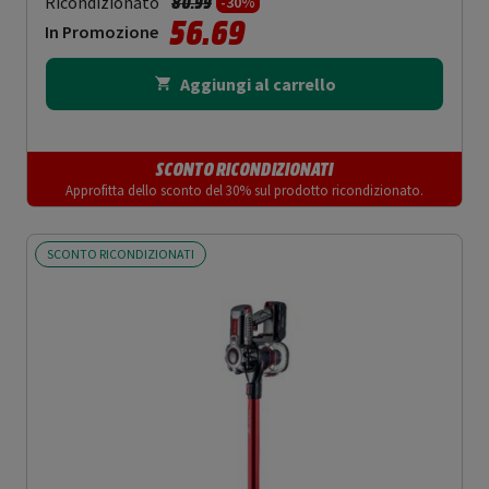
Prezzo ridotto da
a
Ricondizionato
80.99
-30%
56.69
In Promozione
Aggiungi al carrello
SCONTO RICONDIZIONATI
Approfitta dello sconto del 30% sul prodotto ricondizionato.
SCONTO RICONDIZIONATI