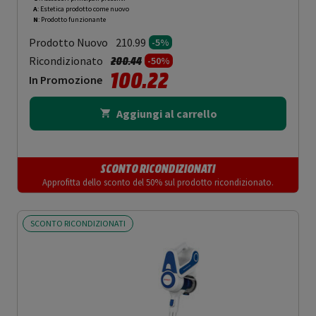
A
: Estetica prodotto come nuovo
N
: Prodotto funzionante
Prodotto Nuovo
210.99
-5%
Prezzo ridotto da
a
Ricondizionato
200.44
-50%
100.22
In Promozione
Aggiungi al carrello
SCONTO RICONDIZIONATI
Approfitta dello sconto del 50% sul prodotto ricondizionato.
SCONTO RICONDIZIONATI