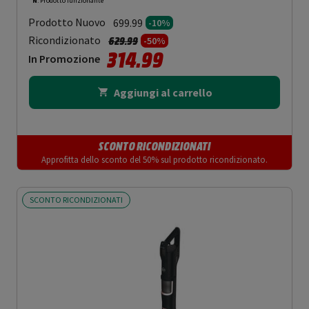
N
: Prodotto funzionante
Prodotto Nuovo
699.99
-10%
Prezzo ridotto da
a
Ricondizionato
629.99
-50%
314.99
In Promozione
Aggiungi al carrello
SCONTO RICONDIZIONATI
Approfitta dello sconto del 50% sul prodotto ricondizionato.
SCONTO RICONDIZIONATI