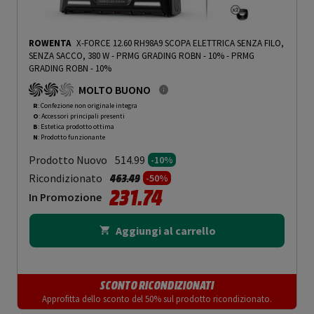
ROWENTA
X-FORCE 12.60 RH98A9 SCOPA ELETTRICA SENZA FILO,
SENZA SACCO, 380 W - PRMG GRADING ROBN - 10%
-
PRMG
GRADING ROBN - 10%
MOLTO BUONO
R
: Confezione non originale integra
O
: Accessori principali presenti
B
: Estetica prodotto ottima
N
: Prodotto funzionante
Prodotto Nuovo
514.99
-10%
Prezzo ridotto da
a
Ricondizionato
463.49
-50%
231.74
In Promozione
Aggiungi al carrello
SCONTO RICONDIZIONATI
Approfitta dello sconto del 50% sul prodotto ricondizionato.