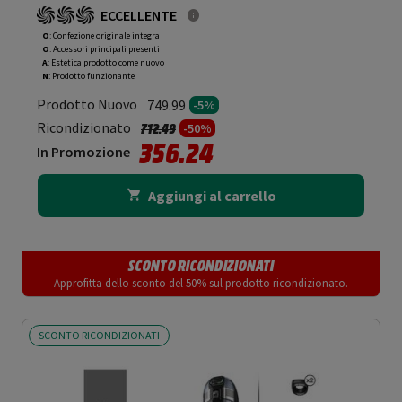
GRADING OOAN - 5%
ECCELLENTE
O
: Confezione originale integra
O
: Accessori principali presenti
A
: Estetica prodotto come nuovo
N
: Prodotto funzionante
Prodotto Nuovo
749.99
-5%
Prezzo ridotto da
a
Ricondizionato
712.49
-50%
356.24
In Promozione
Aggiungi al carrello
SCONTO RICONDIZIONATI
Approfitta dello sconto del 50% sul prodotto ricondizionato.
SCONTO RICONDIZIONATI