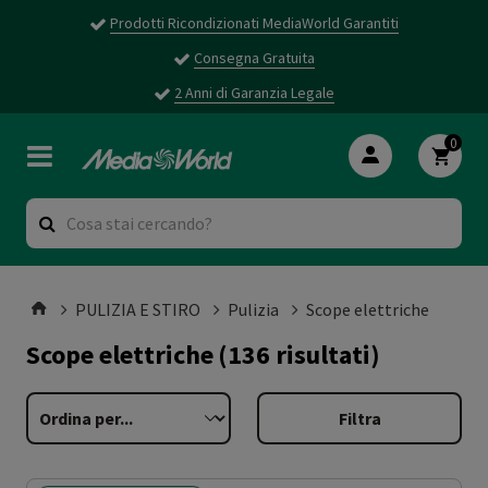
Prodotti Ricondizionati MediaWorld Garantiti
Consegna Gratuita
2 Anni di Garanzia Legale
0
PULIZIA E STIRO
Pulizia
Scope elettriche
Scope elettriche
(136 risultati)
Filtra