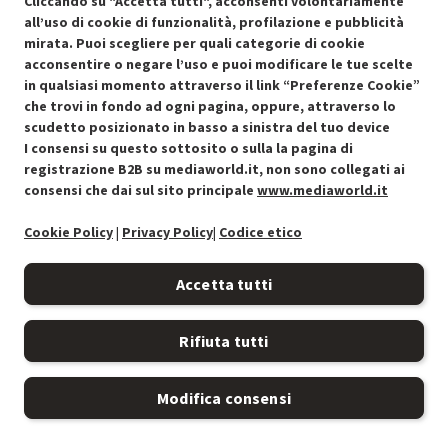
Cliccando su "Accetta tutti", acconsenti volontariamente
MOLTO BUONO
all’uso di cookie di funzionalità, profilazione e pubblicità
O
: Confezione originale integra
mirata. Puoi scegliere per quali categorie di cookie
O
: Accessori principali presenti
acconsentire o negare l’uso e puoi modificare le tue scelte
B
: Estetica prodotto ottima
in qualsiasi momento attraverso il link “Preferenze Cookie”
N
: Prodotto funzionante
che trovi in fondo ad ogni pagina, oppure, attraverso lo
Prodotto Nuovo
89.90
-15%
scudetto posizionato in basso a sinistra del tuo device
Prezzo ridotto da
a
Ricondizionato
76.41
-14.99%
I consensi su questo sottosito o sulla la pagina di
64.95
In Promozione
registrazione B2B su mediaworld.it, non sono collegati ai
consensi che dai sul sito principale
www.mediaworld.it
Aggiungi al carrello
Cookie Policy
|
Privacy Policy
|
Codice etico
Accetta tutti
SCONTO RICONDIZIONATI
Approfitta dello sconto del 15% sul prodotto ricondizionato.
Rifiuta tutti
SCONTO RICONDIZIONATI
Modifica consensi