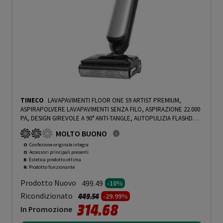
TINECO
LAVAPAVIMENTI FLOOR ONE S9 ARTIST PREMIUM,
ASPIRAPOLVERE LAVAPAVIMENTI SENZA FILO, ASPIRAZIONE 22.000
PA, DESIGN GIREVOLE A 90° ANTI-TANGLE, AUTOPULIZIA FLASHDRY
A 85°C E ASCIUGATURA IN 5 MIN A 85°C, 50 MINUTI DI AUTONOMIA,
MOLTO BUONO
DISPLAY TOUCHSCREEN - PRMG GRADING OOBN - 10%
-
PRMG
GRADING OOBN - 10%
O
: Confezione originale integra
O
: Accessori principali presenti
B
: Estetica prodotto ottima
N
: Prodotto funzionante
Prodotto Nuovo
499.49
-10%
Prezzo ridotto da
a
Ricondizionato
449.54
-29.99%
314.68
In Promozione