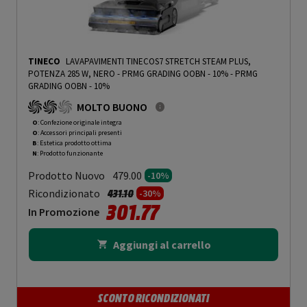
TINECO
LAVAPAVIMENTI TINECOS7 STRETCH STEAM PLUS,
POTENZA 285 W, NERO - PRMG GRADING OOBN - 10%
-
PRMG
GRADING OOBN - 10%
MOLTO BUONO
O
: Confezione originale integra
O
: Accessori principali presenti
B
: Estetica prodotto ottima
N
: Prodotto funzionante
Prodotto Nuovo
479.00
-10%
Prezzo ridotto da
a
Ricondizionato
431.10
-30%
301.77
In Promozione
Aggiungi al carrello
SCONTO RICONDIZIONATI