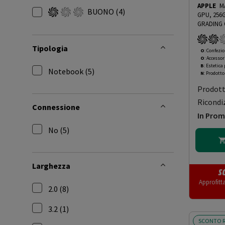
Filtra per Condizione generale: MOLTO BUONA
APPLE
M
BUONO
(4)
GPU, 256G
Filtra per Condizione generale: BUONA
GRADING 
OOBN - 1
Tipologia
O
: Confezio
O
: Accessor
B
: Estetica
Notebook (5)
N
: Prodott
Filtra per Tipologia: Notebook
Prodot
Ricondi
Connessione
In Pro
No (5)
Filtra per Connessione: No
Larghezza
S
Approfitt
2.0 (8)
Filtra per Larghezza: 2.0
3.2 (1)
Filtra per Larghezza: 3.2
SCONTO R