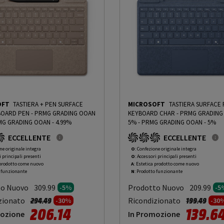
OFT
TASTIERA + PEN SURFACE
MICROSOFT
TASTIERA SURFACE
- PRMG GRADING OOAN
KEYBOARD CHAR - PRMG GRADING OOAN -
G GRADING OOAN - 4.99%
5%
-
PRMG GRADING OOAN - 5%
ECCELLENTE
ECCELLENTE
ne originale integra
O
: Confezione originale integra
i principali presenti
O
: Accessori principali presenti
 prodotto come nuovo
A
: Estetica prodotto come nuovo
o funzionante
N
: Prodotto funzionante
to Nuovo
Prodotto Nuovo
309.99
209.99
-5%
-5
Prezzo ridotto da
a
Prezzo rido
a
zionato
Ricondizionato
294.49
199.49
-30%
-30
206.14
139.6
mozione
In Promozione