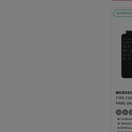
SCONTO R
MICROS
PRMG GRA
R
: Confezio
O
: Accessor
A
: Estetica