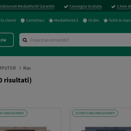
ndizionati MediaWorld Garantiti
Consegna Gratuita
2 Anni d
o clienti
Contattaci
MediaWorld.it
Ordini
Tutte le mar
rie
MPUTER
Mac
0 risultati)
ICONDIZIONATI
SCONTO RICONDIZIONATI