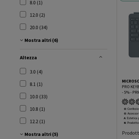
8.0 (1)
Filtra per Larghezza: 8.0
12.0 (2)
Filtra per Larghezza: 12.0
20.0 (34)
Filtra per Larghezza: 20.0
Mostra altri (6)
Altezza
3.0 (4)
Filtra per Altezza: 3.0
MICROS
8.1 (1)
PRO KEYBOARD PEN 
Filtra per Altezza: 8.1
- 5%
-
PRM
10.0 (33)
Filtra per Altezza: 10.0
10.8 (1)
O
: Confezio
O
: Accessor
Filtra per Altezza: 10.8
A
: Estetica
12.2 (1)
N
: Prodott
Filtra per Altezza: 12.2
Prodot
Mostra altri (5)