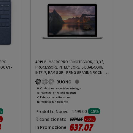
 PRO
APPLE
MACBOPRO 13 NOTEBOOK, 13,3 ",
PROCESSORE INTEL® CORE I5 DUAL-CORE,
INTEL®, RAM 8 GB - PRMG GRADING ROCN -
15%
-
PRMG GRADING ROCN - 15%
BUONO
R
: Confezione non originale integra
O
: Accessori principali presenti
C
: Estetica prodotto buona
N
: Prodotto funzionante
Prodotto Nuovo
1499.00
%
-15%
tto da
Prezzo ridotto da
a
Ricondizionato
1274.15
%
-50%
4
637.07
In Promozione