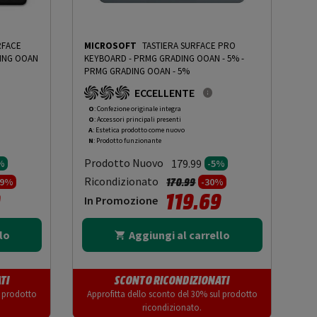
RFACE
MICROSOFT
TASTIERA SURFACE PRO
KEYBOARD - PRMG GRADING OOAN - 5%
-
PRMG GRADING OOAN - 5%
ECCELLENTE
O
: Confezione originale integra
O
: Accessori principali presenti
A
: Estetica prodotto come nuovo
N
: Prodotto funzionante
Prodotto Nuovo
179.99
%
-5%
tto da
Prezzo ridotto da
a
Ricondizionato
170.99
99%
-30%
0
119.69
In Promozione
lo
Aggiungi al carrello
TI
SCONTO RICONDIZIONATI
l prodotto
Approfitta dello sconto del 30% sul prodotto
ricondizionato.