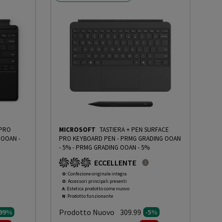
 PRO
MICROSOFT
TASTIERA + PEN SURFACE
PRO KEYBOARD PEN - PRMG GRADING OOAN
- 5%
-
PRMG GRADING OOAN - 5%
ECCELLENTE
O
: Confezione originale integra
O
: Accessori principali presenti
A
: Estetica prodotto come nuovo
N
: Prodotto funzionante
Prodotto Nuovo
309.99
.99%
-5%