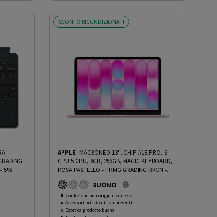
SCONTO RICONDIZIONATI
RA
APPLE
MACBONEO 13'', CHIP A18 PRO, 6
CPU 5 GPU, 8GB, 256GB, MAGIC KEYBOARD,
- 5%
ROSA PASTELLO - PRMG GRADING RKCN -
15%
-
PRMG GRADING RKCN - 15%
BUONO
R
: Confezione non originale integra
K
: Accessori principali non presenti
C
: Estetica prodotto buona