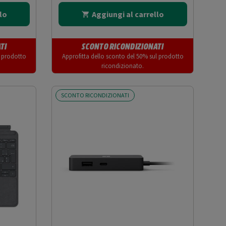
lo
Aggiungi al carrello
TI
SCONTO RICONDIZIONATI
l prodotto
Approfitta dello sconto del 50% sul prodotto
ricondizionato.
SCONTO RICONDIZIONATI