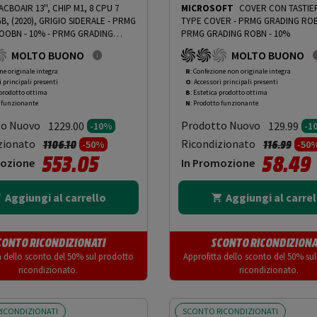
ACBOAIR 13'', CHIP M1, 8 CPU 7
MICROSOFT
COVER CON TASTIE
B, (2020), GRIGIO SIDERALE - PRMG
TYPE COVER - PRMG GRADING ROB
OOBN - 10%
-
PRMG GRADING
PRMG GRADING ROBN - 10%
0%
MOLTO BUONO
MOLTO BUONO
ne originale integra
R
: Confezione non originale integra
i principali presenti
O
: Accessori principali presenti
 prodotto ottima
B
: Estetica prodotto ottima
o funzionante
N
: Prodotto funzionante
to Nuovo
Prodotto Nuovo
1229.00
129.99
-10%
-1
Prezzo ridotto da
a
Prezzo rido
a
zionato
Ricondizionato
1106.10
116.99
-50%
-50
553.05
58.49
mozione
In Promozione
Aggiungi al carrello
Aggiungi al carrel
CONTO RICONDIZIONATI
SCONTO RICONDIZIONA
a dello sconto del 50% sul prodotto
Approfitta dello sconto del 50% su
ricondizionato.
ricondizionato.
ICONDIZIONATI
SCONTO RICONDIZIONATI