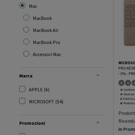
Mac
selected Filtro applicato per Categoria: Mac
MacBook
Filtra per Categoria: MacBook
MacBook Air
Filtra per Categoria: MacBook Air
MacBook Pro
Filtra per Categoria: MacBook Pro
Accessori Mac
Filtra per Categoria: Accessori Mac
MICROS
PRO KEYBOARD PEN 
- 5%
-
PRM
Marca
APPLE (6)
O
: Confezio
O
: Accessor
Filtra per Marca: APPLE
A
: Estetica
MICROSOFT (54)
N
: Prodott
Filtra per Marca: MICROSOFT
Prodot
Ricondi
Promozioni
In Pro