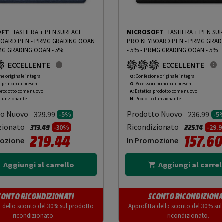
OFT
TASTIERA + PEN SURFACE
MICROSOFT
TASTIERA + PEN SU
- PRMG GRADING OOAN
PRO KEYBOARD PEN - PRMG GRADING OOAN
G GRADING OOAN - 5%
- 5%
-
PRMG GRADING OOAN - 5%
ECCELLENTE
ECCELLENTE
ne originale integra
O
: Confezione originale integra
i principali presenti
O
: Accessori principali presenti
 prodotto come nuovo
A
: Estetica prodotto come nuovo
o funzionante
N
: Prodotto funzionante
to Nuovo
Prodotto Nuovo
329.99
236.99
-5%
-5
Prezzo ridotto da
a
Prezzo rido
a
zionato
Ricondizionato
313.49
225.14
-30%
-29.
219.44
157.6
mozione
In Promozione
Aggiungi al carrello
Aggiungi al carrel
CONTO RICONDIZIONATI
SCONTO RICONDIZIONA
a dello sconto del 30% sul prodotto
Approfitta dello sconto del 30% su
ricondizionato.
ricondizionato.