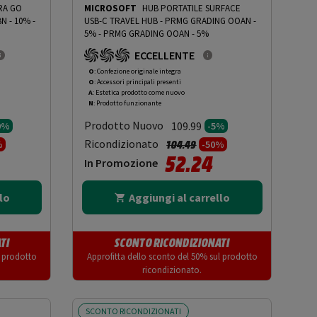
RA GO
MICROSOFT
HUB PORTATILE SURFACE
N - 10%
-
USB-C TRAVEL HUB - PRMG GRADING OOAN -
5%
-
PRMG GRADING OOAN - 5%
ECCELLENTE
O
: Confezione originale integra
O
: Accessori principali presenti
A
: Estetica prodotto come nuovo
N
: Prodotto funzionante
Prodotto Nuovo
109.99
0%
-5%
tto da
Prezzo ridotto da
a
Ricondizionato
104.49
%
-50%
52.24
In Promozione
lo
Aggiungi al carrello
TI
SCONTO RICONDIZIONATI
l prodotto
Approfitta dello sconto del 50% sul prodotto
ricondizionato.
SCONTO RICONDIZIONATI