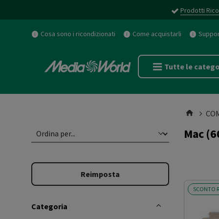
Prodotti Rico
Cosa sono i ricondizionati
Come acquistarli
Support
Tutte le catego
CO
Mac
(6
Reimposta
SCONTO R
Categoria