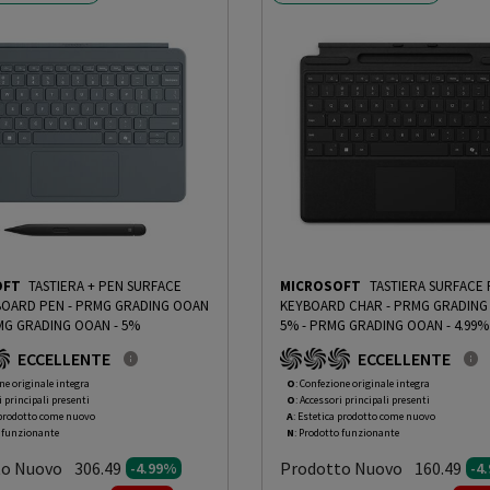
OFT
TASTIERA + PEN SURFACE
MICROSOFT
TASTIERA SURFACE
- PRMG GRADING OOAN
KEYBOARD CHAR - PRMG GRADING OOAN -
G GRADING OOAN - 5%
5%
-
PRMG GRADING OOAN - 4.99%
ECCELLENTE
ECCELLENTE
ne originale integra
O
: Confezione originale integra
i principali presenti
O
: Accessori principali presenti
 prodotto come nuovo
A
: Estetica prodotto come nuovo
o funzionante
N
: Prodotto funzionante
to Nuovo
Prodotto Nuovo
306.49
160.49
-4.99%
-4