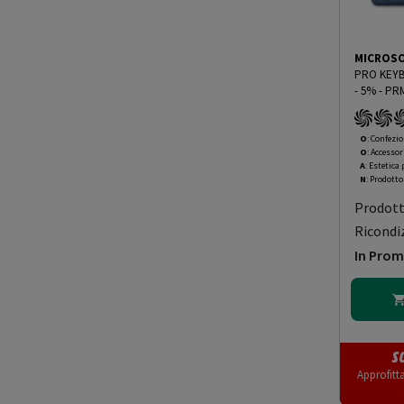
MICROS
PRO KEYBOARD PEN 
- 5%
-
PRM
O
: Confezio
O
: Accessor
A
: Estetica
N
: Prodott
Prodot
Ricondi
In Pro
S
Approfitt