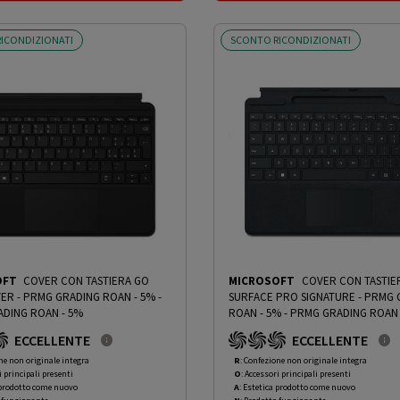
ICONDIZIONATI
SCONTO RICONDIZIONATI
OFT
COVER CON TASTIERA GO
MICROSOFT
COVER CON TASTIE
TYPE COVER - PRMG GRADING ROAN - 5%
-
SURFACE PRO SIGNATURE - PRMG GRADING
DING ROAN - 5%
ROAN - 5%
-
PRMG GRADING ROAN 
ECCELLENTE
ECCELLENTE
ne non originale integra
R
: Confezione non originale integra
i principali presenti
O
: Accessori principali presenti
 prodotto come nuovo
A
: Estetica prodotto come nuovo