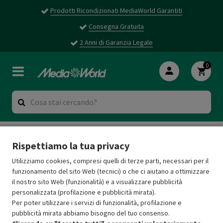
Prodotti Ricondizionati MediaWorld Garantiti
Consegna Gratuita
2 Anni di Garanzia Legale
0
CLIMA E RISCALDAMENTO
Riscaldamento
Rispettiamo la tua privacy
Stufe a gas
Utilizziamo cookies, compresi quelli di terze parti, necessari per il
Stufe a gas
(0 risultati)
funzionamento del sito Web (tecnici) o che ci aiutano a ottimizzare
il nostro sito Web (funzionalità) e a visualizzare pubblicità
personalizzata (profilazione e pubblicità mirata).
Per poter utilizzare i servizi di funzionalità, profilazione e
pubblicità mirata abbiamo bisogno del tuo consenso.