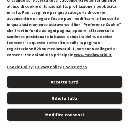
Cliccando su "Accetta tutti", acconsenti volontariamente
all’uso di cookie di funzionalità, profilazione e pubblicità
mirata. Puoi scegliere per quali categorie di cookie
acconsentire o negare l’uso e puoi modificare le tue scelte
Condizioni generali di vendita
Recedere dal contratto qui
in qualsiasi momento attraverso il link “Preferenze Cookie”
che trovi in fondo ad ogni pagina, oppure, attraverso lo
Cookie Policy
scudetto posizionato in basso a sinistra del tuo device
I consensi su questo sottosito o sulla la pagina di
Preferenze cookie
registrazione B2B su mediaworld.it, non sono collegati ai
consensi che dai sul sito principale
www.mediaworld.it
Informativa privacy
Cookie Policy
|
Privacy Policy
|
Codice etico
Accessibilità
Accetta tutti
Rifiuta tutti
Modifica consensi