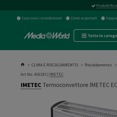
Prodotti Rico
Cosa sono i ricondizionati
Come acquistarli
Support
Tutte le catego
CLIMA E RISCALDAMENTO
Riscaldamento
Art.No. 416183 |
IMETEC
IMETEC
Termoconvettore IMETEC E