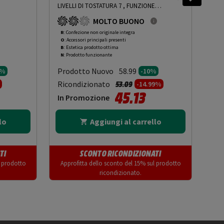
LIVELLI DI TOSTATURA 7 , FUNZIONE
PRM
SCONGELAMENTO, RACCOGLITORE BRICIOLE,
MOLTO BUONO
SABBIA, TERRA DI SIENA - PRMG GRADING
ROBN - 10%
-
PRMG GRADING ROBN - 10%
R
: Confezione non originale integra
R
: 
O
: Accessori principali presenti
O
: 
B
: Estetica prodotto ottima
C
: 
N
: Prodotto funzionante
N
: 
Prodotto Nuovo
Pr
58.99
5%
-10%
to da
Prezzo ridotto da
a
Ricondizionato
Ric
53.09
-14.99%
45.13
In Promozione
In
lo
Aggiungi al carrello
TI
SCONTO RICONDIZIONATI
l prodotto
Approfitta dello sconto del 15% sul prodotto
App
ricondizionato.