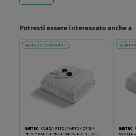
Programmabile
No
Numero livelli di potenza del
4
calore
Potresti essere interessato anche a
Sistema
Assiale
SCONTO RICONDIZIONATI
SCONTO R
ventilazione/convenzione
Timer
No
Termostato
Sì
Luce
No
Effetto camino (legna/carbone)
No
Funzione auto
IMETEC
SCALDALETTO ADAPTO COTONE
No
IMETEC
PURITY MATR - PRMG GRADING ROCN - 15%
-
ANALLERG