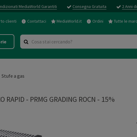
ndizionati MediaWorld Garantiti
Consegna Gratuita
2 Anni d
o clienti
Contattaci
MediaWorld.it
Ordini
Tutte le mar
rie
Stufe a gas
CO RAPID
-
PRMG GRADING ROCN - 15%