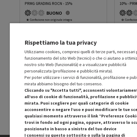
PRMG GRADING ROCN - 15%
10%
-
PRM
Funzione antigelo
No
BUONO
R
: Confezione non originale integra
O
: Confezio
O
: Accessori principali presenti
O
: Accessor
Altre funzioni
Imetec Eco Technology T
C
: Estetica prodotto buona
B
: Estetica
Riscaldamento rapido 4 r
N
: Prodotto funzionante
N
: Prodotto
rapid
Rispettiamo la tua privacy
Prodotto Nuovo
Prodott
179.99
-15%
Prezzo ridotto da
a
Ricondizionato
Ricondi
152.99
-50%
Utilizziamo cookies, compresi quelli di terze parti, necessari p
Base oscillante
No
76.49
funzionamento del sito Web (tecnici) o che ci aiutano a ottimiz
In Promozione
In Prom
nostro sito Web (funzionalità) e a visualizzare pubblicità
Dispositivo termico di
Sì
personalizzata (profilazione e pubblicità mirata).
Aggiungi al carrello
sicurezza
Per poter utilizzare i servizi di funzionalità, profilazione e pub
mirata abbiamo bisogno del tuo consenso.
Cliccando su "Accetta tutti", acconsenti volontariamen
Elemento ceramico
No
SCONTO RICONDIZIONATI
S
all’uso di cookie di funzionalità, profilazione e pubblici
Approfitta dello sconto del 50% sul prodotto
Approfitt
mirata. Puoi scegliere per quali categorie di cookie
ricondizionato.
Struttura
Lunghezza cavo 1,5 m Puo
acconsentire o negare l’uso e puoi modificare le tue sce
qualsiasi momento attraverso il link “Preferenze Cooki
trovi in fondo ad ogni pagina, oppure, attraverso lo s
Telecomando
No
posizionato in basso a sinistra del tuo device
I consensi su questo sottosito o sulla la pagina di