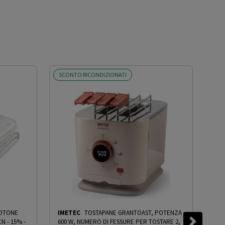
SCONTO RICONDIZIONATI
SCO
COTONE
IMETEC
TOSTAPANE GRANTOAST, POTENZA
IME
N - 15%
-
600 W, NUMERO DI FESSURE PER TOSTARE 2,
PUR