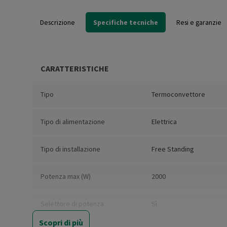
Descrizione
Specifiche tecniche
Resi e garanzie
CARATTERISTICHE
Tipo
Termoconvettore
Tipo di alimentazione
Elettrica
Tipo di installazione
Free Standing
Potenza max (W)
2000
Selettore di potenza
Sì
Scopri di più