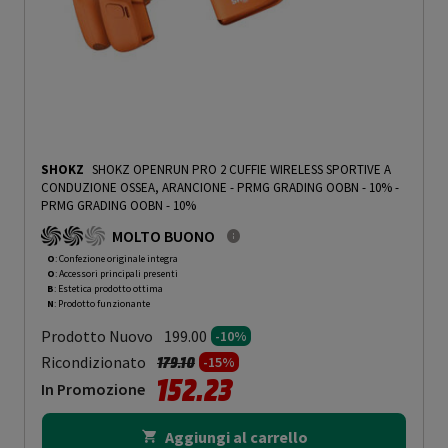
SHOKZ
SHOKZ OPENRUN PRO 2 CUFFIE WIRELESS SPORTIVE A
CONDUZIONE OSSEA, ARANCIONE - PRMG GRADING OOBN - 10%
-
PRMG GRADING OOBN - 10%
MOLTO BUONO
O
: Confezione originale integra
O
: Accessori principali presenti
B
: Estetica prodotto ottima
N
: Prodotto funzionante
Prodotto Nuovo
199.00
-10%
Prezzo ridotto da
a
Ricondizionato
179.10
-15%
152.23
In Promozione
Aggiungi al carrello