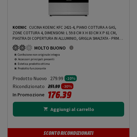
KOENIC
CUCINA KOENIC KFC 2421-4, PIANO COTTURA A GAS,
ZONE COTTURA 4, DIMENSIONI: L 59.8 CM X H 83 CM X P 61 CM,
PIASTRA DI COPERTURA IN ALLUMINIO, GRIGLIA SMALTATA - PRMG
GRADING ROBN - 10%
-
PRMG GRADING ROBN - 10%
MOLTO BUONO
R
: Confezione non originale integra
O
: Accessori principali presenti
B
: Estetica prodotto ottima
N
: Prodotto funzionante
Prodotto Nuovo
279.99
-10%
Prezzo ridotto da
a
Ricondizionato
251.99
-30%
176.39
In Promozione
Aggiungi al carrello
SCONTO RICONDIZIONATI