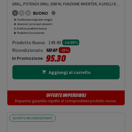
GRILL, POTENZA GRILL 1500 W, FUNZIONE INVERTER, 6 LIVELLI DI
POTENZA, SILVER - PRMG GRADING OOCN - 14.99%
-
PRMG
BUONO
GRADING OOCN - 14.99%
O
: Confezione originale integra
O
: Accessori principali presenti
C
: Estetica prodotto buona
N
: Prodotto funzionante
Prodotto Nuovo
149.49
-14.99%
Prezzo ridotto da
a
Ricondizionato
127.07
-25%
95.30
In Promozione
Aggiungi al carrello
OFFERTE IMPERDIBILI
Risparmio garantito rispetto al corrispondente prodotto nuovo.
SCONTO RICONDIZIONATI