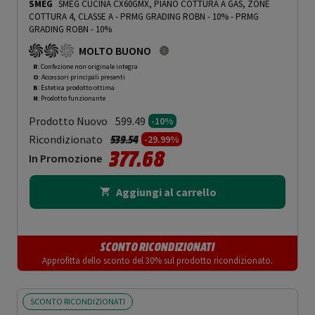
SMEG
SMEG CUCINA CX60GMX, PIANO COTTURA A GAS, ZONE
COTTURA 4, CLASSE A - PRMG GRADING ROBN - 10%
-
PRMG
GRADING ROBN - 10%
MOLTO BUONO
R
: Confezione non originale integra
O
: Accessori principali presenti
B
: Estetica prodotto ottima
N
: Prodotto funzionante
Prodotto Nuovo
599.49
-10%
Prezzo ridotto da
a
Ricondizionato
539.54
-29.99%
377.68
In Promozione
Aggiungi al carrello
SCONTO RICONDIZIONATI
Approfitta dello sconto del 30% sul prodotto ricondizionato.
SCONTO RICONDIZIONATI