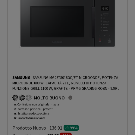
SAMSUNG
SAMSUNG MG23T5018GC/ET MICROONDE, POTENZA
MICROONDE 800 W, CAPACITÀ 23 L, 6 LIVELLI DI POTENZA,
FUNZIONE GRILL 1100 W, GRAFITE - PRMG GRADING ROBN - 9.99%
-
PRMG GRADING ROBN - 9.99%
MOLTO BUONO
R
: Confezione non originale integra
O
: Accessori principali presenti
B
: Estetica prodotto ottima
N
: Prodotto funzionante
Prodotto Nuovo
136.91
-9.99%