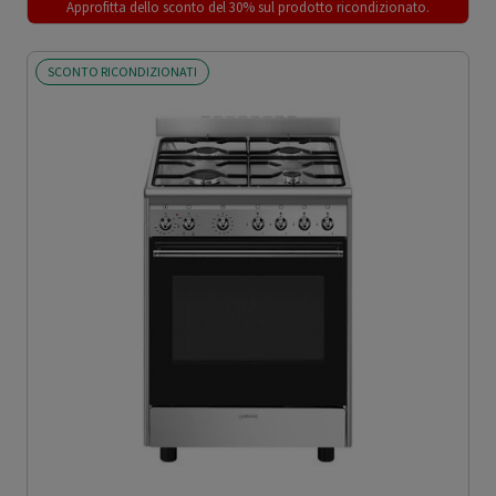
Approfitta dello sconto del 30% sul prodotto ricondizionato.
SCONTO RICONDIZIONATI