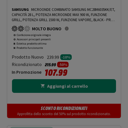
SAMSUNG
MICROONDE COMBINATO SAMSUNG MC28M6035KK/ET,
CAPACITÀ 28 L, POTENZA MICROONDE MAX 900 W, FUNZIONE
GRILL, POTENZA GRILL 1500 W, FUNZIONE VAPORE, BLACK - PRMG
GRADING OOBN - 10%
-
PRMG GRADING OOBN - 10%
MOLTO BUONO
O
: Confezione originale integra
O
: Accessori principali presenti
B
: Estetica prodotto ottima
N
: Prodotto funzionante
Prodotto Nuovo
239.99
-10%
Prezzo ridotto da
a
Ricondizionato
215.99
-50%
107.99
In Promozione
Aggiungi al carrello
SCONTO RICONDIZIONATI
Approfitta dello sconto del 50% sul prodotto ricondizionato.