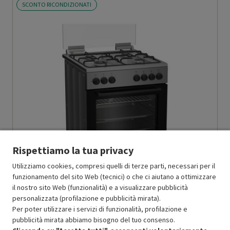
SCONTO RICONDIZIONATI
Rispettiamo la tua privacy
Utilizziamo cookies, compresi quelli di terze parti, necessari per il
funzionamento del sito Web (tecnici) o che ci aiutano a ottimizzare
il nostro sito Web (funzionalità) e a visualizzare pubblicità
personalizzata (profilazione e pubblicità mirata).
BEKO
BEKO CUCINA FBE62120XD, PIANO COTTURA A GAS, ZONE
Per poter utilizzare i servizi di funzionalità, profilazione e
COTTURA 4, CLASSE A - PRMG GRADING ROBN - 10%
-
PRMG
pubblicità mirata abbiamo bisogno del tuo consenso.
GRADING ROBN - 10%