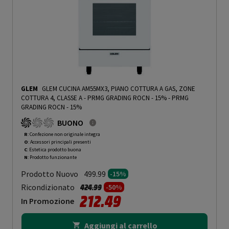
GLEM
GLEM CUCINA AM55MX3, PIANO COTTURA A GAS, ZONE
COTTURA 4, CLASSE A - PRMG GRADING ROCN - 15%
-
PRMG
GRADING ROCN - 15%
BUONO
R
: Confezione non originale integra
O
: Accessori principali presenti
C
: Estetica prodotto buona
N
: Prodotto funzionante
Prodotto Nuovo
499.99
-15%
Prezzo ridotto da
a
Ricondizionato
424.99
-50%
212.49
In Promozione
Aggiungi al carrello