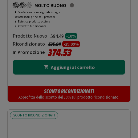
MOLTO BUONO
R
: Confezione non originale integra
O
: Accessori principali presenti
B
: Estetica prodotto ottima
N
: Prodotto funzionante
Prodotto Nuovo
594.49
-10%
Prezzo ridotto da
a
Ricondizionato
535.04
-29.99%
374.53
In Promozione
Aggiungi al carrello
SCONTO RICONDIZIONATI
Approfitta dello sconto del 30% sul prodotto ricondizionato.
SCONTO RICONDIZIONATI