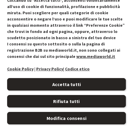
Cliccando su "Accetta tutti", acconsenti volontariamente
MOLTO BUONO
all’uso di cookie di funzionalità, profilazione e pubblicità
R
: Confezione non originale integra
mirata. Puoi scegliere per quali categorie di cookie
O
: Accessori principali presenti
acconsentire o negare l’uso e puoi modificare le tue scelte
B
: Estetica prodotto ottima
in qualsiasi momento attraverso il link “Preferenze Cookie”
N
: Prodotto funzionante
che trovi in fondo ad ogni pagina, oppure, attraverso lo
Prodotto Nuovo
449.99
-10%
scudetto posizionato in basso a sinistra del tuo device
Prezzo ridotto da
a
Ricondizionato
404.99
-15%
I consensi su questo sottosito o sulla la pagina di
344.24
In Promozione
registrazione B2B su mediaworld.it, non sono collegati ai
consensi che dai sul sito principale
www.mediaworld.it
Aggiungi al carrello
Cookie Policy
|
Privacy Policy
|
Codice etico
Accetta tutti
SCONTO RICONDIZIONATI
Approfitta dello sconto del 15% sul prodotto ricondizionato.
Rifiuta tutti
SCONTO RICONDIZIONATI
Modifica consensi