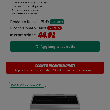
R
: Confezione non originale integra
O
: Accessori principali presenti
C
: Estetica prodotto buona
N
: Prodotto funzionante
Prodotto Nuovo
75.49
-14.99%
Prezzo ridotto da
a
Ricondizionato
64.17
-29.99%
44.92
In Promozione
Aggiungi al carrello
SCONTO RICONDIZIONATI
Approfitta dello sconto del 30% sul prodotto ricondizionato.
SCONTO RICONDIZIONATI