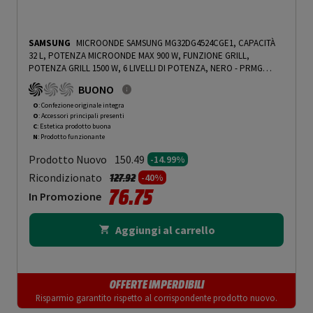
SAMSUNG
MICROONDE SAMSUNG MG32DG4524CGE1, CAPACITÀ
32 L, POTENZA MICROONDE MAX 900 W, FUNZIONE GRILL,
POTENZA GRILL 1500 W, 6 LIVELLI DI POTENZA, NERO - PRMG
GRADING OOCN - 14.99%
-
PRMG GRADING OOCN - 14.99%
BUONO
O
: Confezione originale integra
O
: Accessori principali presenti
C
: Estetica prodotto buona
N
: Prodotto funzionante
Prodotto Nuovo
150.49
-14.99%
Prezzo ridotto da
a
Ricondizionato
127.92
-40%
76.75
In Promozione
Aggiungi al carrello
OFFERTE IMPERDIBILI
Risparmio garantito rispetto al corrispondente prodotto nuovo.