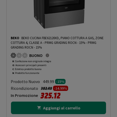
BEKO
BEKO CUCINA FBE62120XD, PIANO COTTURA A GAS, ZONE
COTTURA 4, CLASSE A - PRMG GRADING ROCN - 15%
-
PRMG
GRADING ROCN - 15%
BUONO
R
: Confezione non originale integra
O
: Accessori principali presenti
C
: Estetica prodotto buona
N
: Prodotto funzionante
Prodotto Nuovo
449.99
-15%
Prezzo ridotto da
a
Ricondizionato
382.49
-14.99%
325.12
In Promozione
Aggiungi al carrello