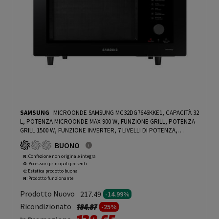
SAMSUNG
MICROONDE SAMSUNG MC32DG7646KKE1, CAPACITÀ 32
L, POTENZA MICROONDE MAX 900 W, FUNZIONE GRILL, POTENZA
GRILL 1500 W, FUNZIONE INVERTER, 7 LIVELLI DI POTENZA,
FUNZIONE VAPORE, VETRO NERO - PRMG GRADING ROCN - 14.99%
BUONO
-
PRMG GRADING ROCN - 15%
R
: Confezione non originale integra
O
: Accessori principali presenti
C
: Estetica prodotto buona
N
: Prodotto funzionante
Prodotto Nuovo
217.49
-14.99%
Prezzo ridotto da
a
Ricondizionato
184.87
-25%