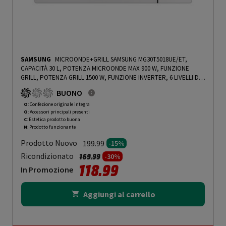
SAMSUNG
MICROONDE+GRILL SAMSUNG MG30T5018UE/ET,
CAPACITÀ 30 L, POTENZA MICROONDE MAX 900 W, FUNZIONE
GRILL, POTENZA GRILL 1500 W, FUNZIONE INVERTER, 6 LIVELLI DI
POTENZA, FUNZIONE VAPORE, PORCELLANA - PRMG GRADING
BUONO
OOCN - 15%
-
PRMG GRADING OOCN - 15%
O
: Confezione originale integra
O
: Accessori principali presenti
C
: Estetica prodotto buona
N
: Prodotto funzionante
Prodotto Nuovo
199.99
-15%
Prezzo ridotto da
a
Ricondizionato
169.99
-30%
118.99
In Promozione
Aggiungi al carrello