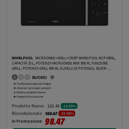
WHIRLPOOL
MICROONDE+GRILL+CRISP WHIRLPOOL MCP345SL,
CAPACITÀ 25 L, POTENZA MICROONDE MAX 800 W, FUNZIONE
GRILL, POTENZA GRILL 800 W, 6 LIVELLI DI POTENZA, SILVER -
PRMG GRADING OOCN - 14.99%
-
PRMG GRADING OOCN - 14.99%
BUONO
O
: Confezione originale integra
O
: Accessori principali presenti
C
: Estetica prodotto buona
N
: Prodotto funzionante
Prodotto Nuovo
165.49
-14.99%
Prezzo ridotto da
a
Ricondizionato
140.67
-29.99%
98.47
In Promozione