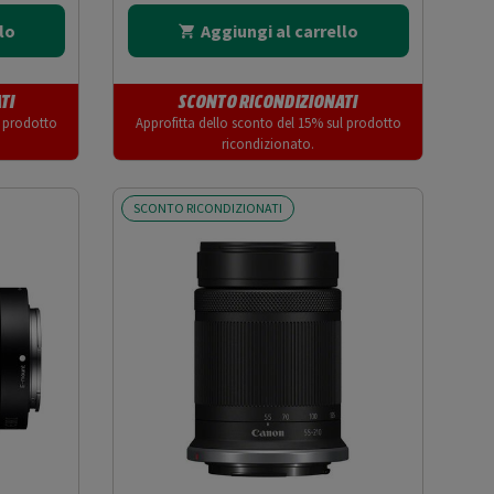
lo
Aggiungi al carrello
TI
SCONTO RICONDIZIONATI
l prodotto
Approfitta dello sconto del 15% sul prodotto
ricondizionato.
SCONTO RICONDIZIONATI