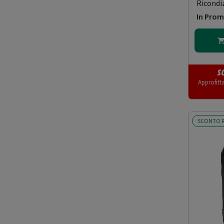
Ricondi
In Pro
S
Approfitt
SCONTO R