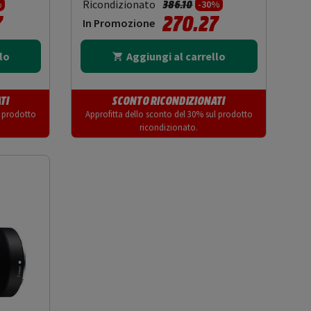
tto da
Prezzo ridotto da
a
Ricondizionato
386.10
%
-30%
7
270.27
In Promozione
lo
Aggiungi al carrello
TI
SCONTO RICONDIZIONATI
l prodotto
Approfitta dello sconto del 30% sul prodotto
ricondizionato.