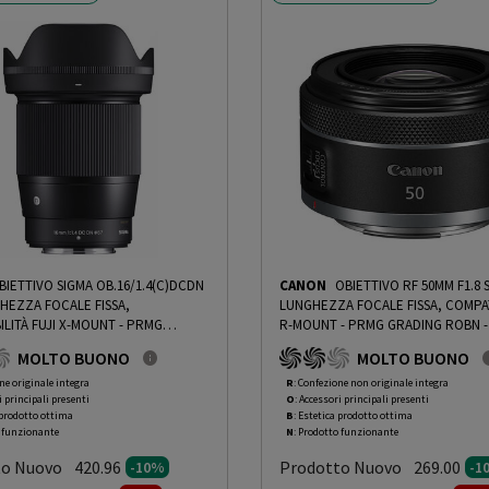
BIETTIVO SIGMA OB.16/1.4(C)DCDN
CANON
OBIETTIVO RF 50MM F1.8 
GHEZZA FOCALE FISSA,
LUNGHEZZA FOCALE FISSA, COMPAT
ILITÀ FUJI X-MOUNT - PRMG
R-MOUNT - PRMG GRADING ROBN -
OOBN - 10%
-
PRMG GRADING
PRMG GRADING ROBN - 10%
MOLTO BUONO
MOLTO BUONO
0%
ne originale integra
R
: Confezione non originale integra
i principali presenti
O
: Accessori principali presenti
 prodotto ottima
B
: Estetica prodotto ottima
o funzionante
N
: Prodotto funzionante
to Nuovo
Prodotto Nuovo
420.96
269.00
-10%
-1