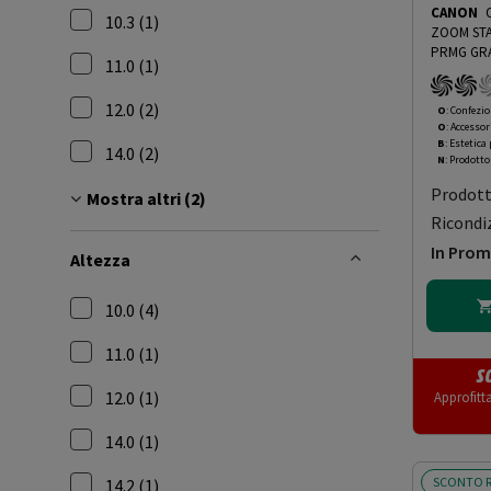
Filtra per Larghezza: 10.0
CANON
10.3 (1)
ZOOM STA
Filtra per Larghezza: 10.3
PRMG GRA
11.0 (1)
GRADING 
Filtra per Larghezza: 11.0
12.0 (2)
O
: Confezio
O
: Accessor
Filtra per Larghezza: 12.0
B
: Estetica
14.0 (2)
N
: Prodott
Filtra per Larghezza: 14.0
Prodot
Mostra altri (2)
Ricondi
In Pro
Altezza
10.0 (4)
Filtra per Altezza: 10.0
11.0 (1)
S
Filtra per Altezza: 11.0
12.0 (1)
Approfitt
Filtra per Altezza: 12.0
14.0 (1)
Filtra per Altezza: 14.0
SCONTO R
14.2 (1)