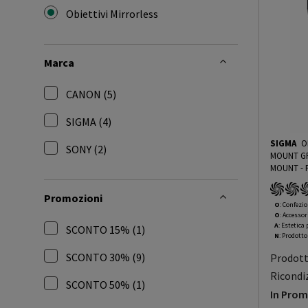
Obiettivi Mirrorless
selected Filtro applicato per Categoria: Obiettivi 
Marca
CANON (5)
Filtra per Marca: CANON
SIGMA (4)
Filtra per Marca: SIGMA
SIGMA
O
SONY (2)
MOUNT GR
Filtra per Marca: SONY
MO
GRADING 
Promozioni
O
: Confezio
O
: Accessor
A
: Estetica
SCONTO 15% (1)
N
: Prodott
Filtra per Promozioni: SCONTO 15%
SCONTO 30% (9)
Prodot
Filtra per Promozioni: SCONTO 30%
Ricondi
SCONTO 50% (1)
In Pro
Filtra per Promozioni: SCONTO 50%