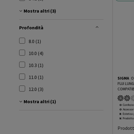
Filtra per Altezza: 14.2
Mostra altri (3)
Profondità
8.0 (1)
Filtra per Profondità: 8.0
10.0 (4)
Filtra per Profondità: 10.0
10.3 (1)
Filtra per Profondità: 10.3
11.0 (1)
SIGMA
O
Filtra per Profondità: 11.0
FUJI LUN
12.0 (3)
COMPATIB
GRADING 
Filtra per Profondità: 12.0
OOBN - 1
Mostra altri (1)
O
: Confezio
O
: Accessor
B
: Estetica
N
: Prodott
Prodot