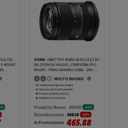
5-6,7 DC
SIGMA
OBIETTIVO SIGMA 18-50/2.8 (C) DC
À E-MOUNT
DN ZOOM DA VIAGGIO, COMPATIBILITÀ E-
MG
MOUNT - PRMG GRADING OOBN - 10%
-
PRMG GRADING OOBN - 10%
MOLTO BUONO
O
: Confezione originale integra
O
: Accessori principali presenti
B
: Estetica prodotto ottima
N
: Prodotto funzionante
Prodotto Nuovo
609.00
0%
-10%
tto da
Prezzo ridotto da
a
Ricondizionato
548.10
%
-15%
7
465.88
In Promozione