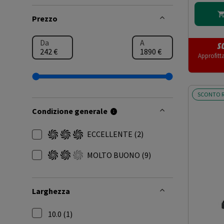
Prezzo
Da
A
S
Approfitt
SCONTO R
Condizione generale
ECCELLENTE
(2)
Filtra per Condizione generale: ECCELLENTE
MOLTO BUONO
(9)
Filtra per Condizione generale: MOLTO BUONA
Larghezza
10.0 (1)