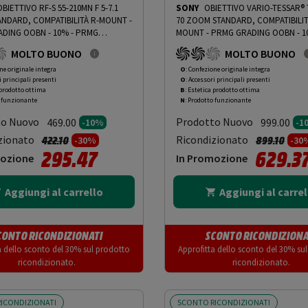
OBIETTIVO RF-S 55-210MN F 5-7.1
SONY
OBIETTIVO VARIO-TESSAR® T
NDARD, COMPATIBILITÀ R-MOUNT -
70 ZOOM STANDARD, COMPATIBILIT
DING OOBN - 10%
-
PRMG
MOUNT - PRMG GRADING OOBN - 
OOBN - 10%
PRMG GRADING OOBN - 10%
MOLTO BUONO
MOLTO BUONO
ne originale integra
O
: Confezione originale integra
i principali presenti
O
: Accessori principali presenti
 prodotto ottima
B
: Estetica prodotto ottima
o funzionante
N
: Prodotto funzionante
to Nuovo
Prodotto Nuovo
469.00
999.00
-10%
-1
Prezzo ridotto da
a
Prezzo rido
a
zionato
Ricondizionato
422.10
899.10
-30%
-30
295.47
629.3
mozione
In Promozione
Aggiungi al carrello
Aggiungi al carrel
CONTO RICONDIZIONATI
SCONTO RICONDIZIONA
a dello sconto del 30% sul prodotto
Approfitta dello sconto del 30% su
ricondizionato.
ricondizionato.
ICONDIZIONATI
SCONTO RICONDIZIONATI