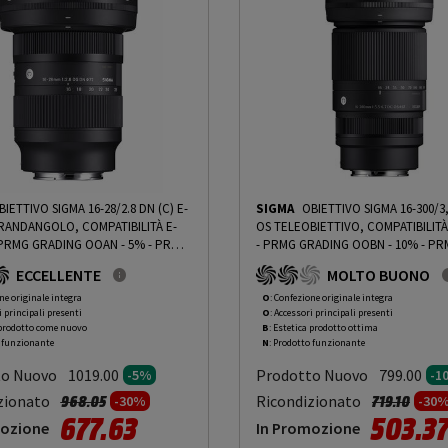
Mirrorless
BIETTIVO SIGMA 16-28/2.8 DN (C) E-
SIGMA
OBIETTIVO SIGMA 16-300/3,
ANDANGOLO, COMPATIBILITÀ E-
OS TELEOBIETTIVO, COMPATIBILIT
UNT - PRMG GRADING OOAN - 5%
-
PRMG
- PRMG GRADING OOBN - 10%
-
PR
OOAN - 5%
GRADING OOBN - 10%
ECCELLENTE
MOLTO BUONO
ne originale integra
O
: Confezione originale integra
i principali presenti
O
: Accessori principali presenti
 prodotto come nuovo
B
: Estetica prodotto ottima
o funzionante
N
: Prodotto funzionante
to Nuovo
Prodotto Nuovo
1019.00
799.00
-5%
-1
Prezzo ridotto da
a
Prezzo rido
a
zionato
Ricondizionato
968.05
719.10
-30%
-30
677.63
503.3
mozione
In Promozione