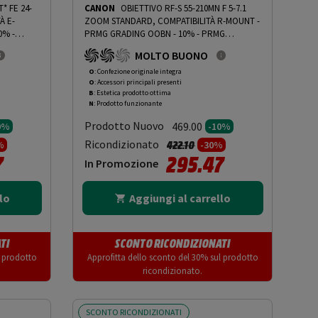
* FE 24-
CANON
OBIETTIVO RF-S 55-210MN F 5-7.1
À E-
ZOOM STANDARD, COMPATIBILITÀ R-MOUNT -
10%
-
PRMG GRADING OOBN - 10%
-
PRMG
GRADING OOBN - 10%
MOLTO BUONO
O
: Confezione originale integra
O
: Accessori principali presenti
B
: Estetica prodotto ottima
N
: Prodotto funzionante
Prodotto Nuovo
469.00
0%
-10%
tto da
Prezzo ridotto da
a
Ricondizionato
422.10
%
-30%
7
295.47
In Promozione
lo
Aggiungi al carrello
TI
SCONTO RICONDIZIONATI
l prodotto
Approfitta dello sconto del 30% sul prodotto
ricondizionato.
SCONTO RICONDIZIONATI