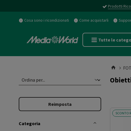
Prodotti Rico
Cosa sono i ricondizionati
Come acquistarli
Support
Tutte le catego
FOT
Obiett
Reimposta
SCONTO R
Categoria