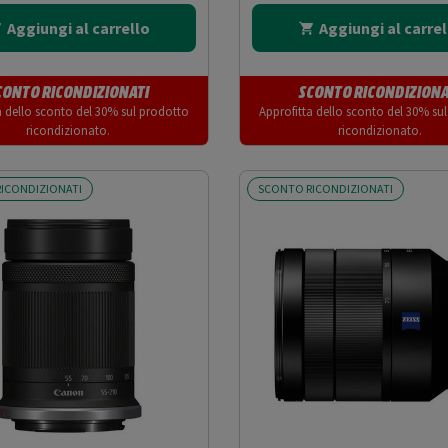
Aggiungi al carrello
Aggiungi al carrel
CONTO RICONDIZIONATI
SCONTO RICONDIZIONA
a dello sconto del 30% sul prodotto
Approfitta dello sconto del 30% su
ricondizionato.
ricondizionato.
ICONDIZIONATI
SCONTO RICONDIZIONATI