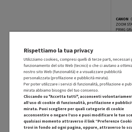
CANON
ZOOM STA
PRMG GRA
GRADING 
O
: Confezio
Rispettiamo la tua privacy
O
: Accessor
A
: Estetica
N
: Prodott
Utilizziamo cookies, compresi quelli di terze parti, necessari p
funzionamento del sito Web (tecnici) o che ci aiutano a ottimiz
Prodot
nostro sito Web (funzionalità) e a visualizzare pubblicità
Ricondi
personalizzata (profilazione e pubblicità mirata).
In Pro
Per poter utilizzare i servizi di funzionalità, profilazione e pub
mirata abbiamo bisogno del tuo consenso.
Cliccando su "Accetta tutti", acconsenti volontariamen
all’uso di cookie di funzionalità, profilazione e pubblici
mirata. Puoi scegliere per quali categorie di cookie
acconsentire o negare l’uso e puoi modificare le tue sce
S
qualsiasi momento attraverso il link “Preferenze Cooki
Approfitt
trovi in fondo ad ogni pagina, oppure, attraverso lo s