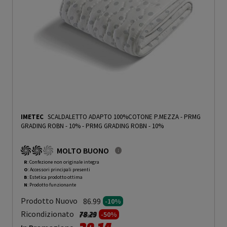
IMETEC
SCALDALETTO ADAPTO 100%COTONE P.MEZZA - PRMG
GRADING ROBN - 10%
-
PRMG GRADING ROBN - 10%
MOLTO BUONO
R
: Confezione non originale integra
O
: Accessori principali presenti
B
: Estetica prodotto ottima
N
: Prodotto funzionante
Prodotto Nuovo
86.99
-10%
Prezzo ridotto da
a
Ricondizionato
78.29
-50%