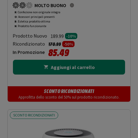
MOLTO BUONO
R
: Confezione non originale integra
O
: Accessori principali presenti
B
: Estetica prodotto ottima
N
: Prodotto funzionante
Prodotto Nuovo
189.99
-10%
Prezzo ridotto da
a
Ricondizionato
170.99
-50%
85.49
In Promozione
Aggiungi al carrello
SCONTO RICONDIZIONATI
Approfitta dello sconto del 50% sul prodotto ricondizionato.
SCONTO RICONDIZIONATI