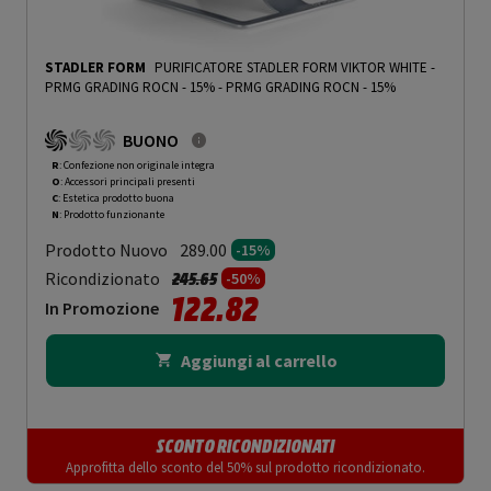
STADLER FORM
PURIFICATORE STADLER FORM VIKTOR WHITE -
PRMG GRADING ROCN - 15%
-
PRMG GRADING ROCN - 15%
BUONO
R
: Confezione non originale integra
O
: Accessori principali presenti
C
: Estetica prodotto buona
N
: Prodotto funzionante
Prodotto Nuovo
289.00
-15%
Prezzo ridotto da
a
Ricondizionato
245.65
-50%
122.82
In Promozione
Aggiungi al carrello
SCONTO RICONDIZIONATI
Approfitta dello sconto del 50% sul prodotto ricondizionato.