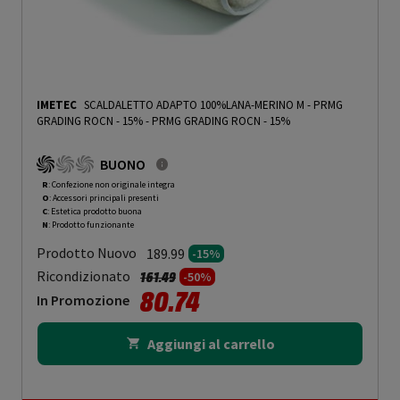
IMETEC
SCALDALETTO ADAPTO 100%LANA-MERINO M - PRMG
GRADING ROCN - 15%
-
PRMG GRADING ROCN - 15%
BUONO
R
: Confezione non originale integra
O
: Accessori principali presenti
C
: Estetica prodotto buona
N
: Prodotto funzionante
Prodotto Nuovo
189.99
-15%
Prezzo ridotto da
a
Ricondizionato
161.49
-50%
80.74
In Promozione
Aggiungi al carrello