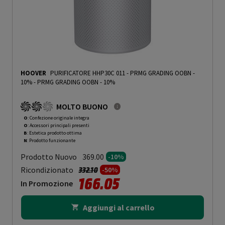
HOOVER
PURIFICATORE HHP30C 011 - PRMG GRADING OOBN -
10%
-
PRMG GRADING OOBN - 10%
MOLTO BUONO
O
: Confezione originale integra
O
: Accessori principali presenti
B
: Estetica prodotto ottima
N
: Prodotto funzionante
Prodotto Nuovo
369.00
-10%
Prezzo ridotto da
a
Ricondizionato
332.10
-50%
166.05
In Promozione
Aggiungi al carrello