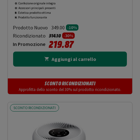
O
: Confezione originale integra
O
: Accessori principali presenti
B
: Estetica prodotto ottima
N
: Prodotto funzionante
Prodotto Nuovo
349.00
-10%
Prezzo ridotto da
a
Ricondizionato
314.10
-30%
219.87
In Promozione
Aggiungi al carrello
SCONTO RICONDIZIONATI
Approfitta dello sconto del 30% sul prodotto ricondizionato.
SCONTO RICONDIZIONATI