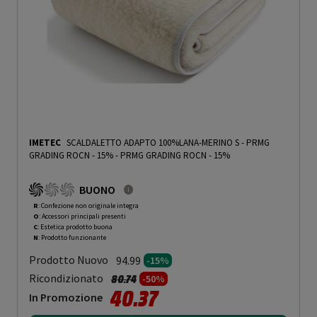
IMETEC
SCALDALETTO ADAPTO 100%LANA-MERINO S - PRMG
GRADING ROCN - 15%
-
PRMG GRADING ROCN - 15%
BUONO
R
: Confezione non originale integra
O
: Accessori principali presenti
C
: Estetica prodotto buona
N
: Prodotto funzionante
Prodotto Nuovo
94.99
-15%
Prezzo ridotto da
a
Ricondizionato
80.74
-50%
40.37
In Promozione