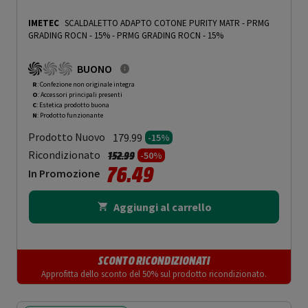
IMETEC
SCALDALETTO ADAPTO COTONE PURITY MATR - PRMG
GRADING ROCN - 15%
-
PRMG GRADING ROCN - 15%
BUONO
R
: Confezione non originale integra
O
: Accessori principali presenti
C
: Estetica prodotto buona
N
: Prodotto funzionante
Prodotto Nuovo
179.99
-15%
Prezzo ridotto da
a
Ricondizionato
152.99
-50%
76.49
In Promozione
Aggiungi al carrello
SCONTO RICONDIZIONATI
Approfitta dello sconto del 50% sul prodotto ricondizionato.