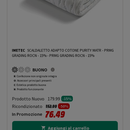
IMETEC
SCALDALETTO ADAPTO COTONE PURITY MATR - PRMG
GRADING ROCN - 15%
-
PRMG GRADING ROCN - 15%
BUONO
R
: Confezione non originale integra
O
: Accessori principali presenti
C
: Estetica prodotto buona
N
: Prodotto funzionante
Prodotto Nuovo
179.99
-15%
Prezzo ridotto da
a
Ricondizionato
152.99
-50%
76.49
In Promozione
Aggiungi al carrello