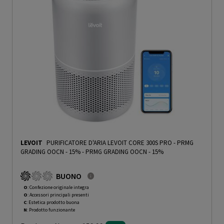
LEVOIT
PURIFICATORE D'ARIA LEVOIT CORE 300S PRO - PRMG
GRADING OOCN - 15%
-
PRMG GRADING OOCN - 15%
BUONO
O
: Confezione originale integra
O
: Accessori principali presenti
C
: Estetica prodotto buona
N
: Prodotto funzionante