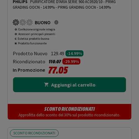
PHILIPS
PURIFICATORE D'ARIA SERIE 900 AC0920/10 - PRMG
GRADING OOCN - 14.99%
-
PRMG GRADING OOCN - 14.99%
BUONO
O
: Confezione originale integra
O
: Accessori principali presenti
C
: Estetica prodotto buona
N
: Prodotto funzionante
Prodotto Nuovo
129.49
-14.99%
Prezzo ridotto da
a
Ricondizionato
110.07
-29.99%
77.05
In Promozione
Aggiungi al carrello
SCONTO RICONDIZIONATI
Approfitta dello sconto del 30% sul prodotto ricondizionato.
SCONTO RICONDIZIONATI