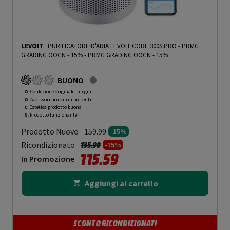
LEVOIT
PURIFICATORE D'ARIA LEVOIT CORE 300S PRO - PRMG
GRADING OOCN - 15%
-
PRMG GRADING OOCN - 15%
BUONO
O
: Confezione originale integra
O
: Accessori principali presenti
C
: Estetica prodotto buona
N
: Prodotto funzionante
Prodotto Nuovo
159.99
-15%
Prezzo ridotto da
a
Ricondizionato
135.99
-15%
115.59
In Promozione
Aggiungi al carrello
SCONTO RICONDIZIONATI