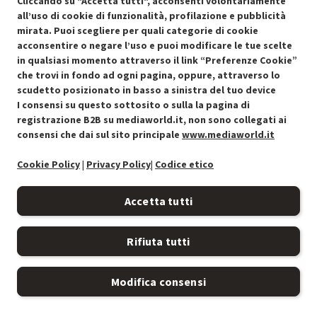
Cliccando su "Accetta tutti", acconsenti volontariamente
MOLTO BUONO
all’uso di cookie di funzionalità, profilazione e pubblicità
O
: Confezione originale integra
mirata. Puoi scegliere per quali categorie di cookie
O
: Accessori principali presenti
acconsentire o negare l’uso e puoi modificare le tue scelte
B
: Estetica prodotto ottima
in qualsiasi momento attraverso il link “Preferenze Cookie”
N
: Prodotto funzionante
che trovi in fondo ad ogni pagina, oppure, attraverso lo
Prodotto Nuovo
369.00
-10%
scudetto posizionato in basso a sinistra del tuo device
Prezzo ridotto da
a
Ricondizionato
332.10
-50%
I consensi su questo sottosito o sulla la pagina di
166.05
In Promozione
registrazione B2B su mediaworld.it, non sono collegati ai
consensi che dai sul sito principale
www.mediaworld.it
Aggiungi al carrello
Cookie Policy
|
Privacy Policy
|
Codice etico
Accetta tutti
SCONTO RICONDIZIONATI
Approfitta dello sconto del 50% sul prodotto ricondizionato.
Rifiuta tutti
SCONTO RICONDIZIONATI
Modifica consensi