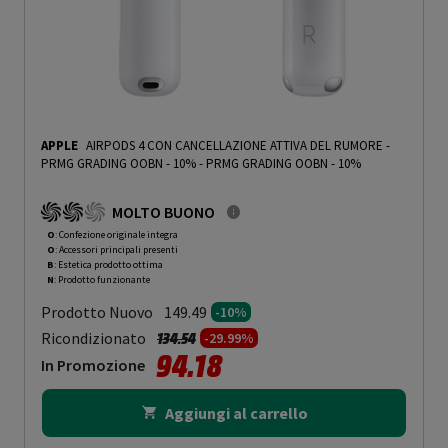
APPLE
AIRPODS 4 CON CANCELLAZIONE ATTIVA DEL RUMORE -
PRMG GRADING OOBN - 10%
-
PRMG GRADING OOBN - 10%
MOLTO BUONO
O
: Confezione originale integra
O
: Accessori principali presenti
B
: Estetica prodotto ottima
N
: Prodotto funzionante
Prodotto Nuovo
149.49
-10%
Prezzo ridotto da
a
Ricondizionato
134.54
-29.99%
94.18
In Promozione
Aggiungi al carrello