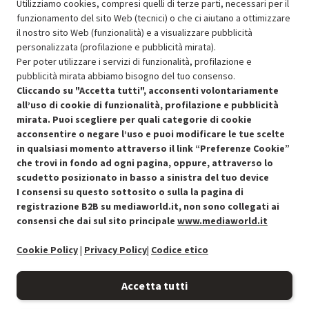
Prezzo ridotto da
a
Ricondizionato
152.15
-14.99%
Utilizziamo cookies, compresi quelli di terze parti, necessari per il
129.33
funzionamento del sito Web (tecnici) o che ci aiutano a ottimizzare
In Promozione
il nostro sito Web (funzionalità) e a visualizzare pubblicità
personalizzata (profilazione e pubblicità mirata).
Aggiungi al carrello
Per poter utilizzare i servizi di funzionalità, profilazione e
pubblicità mirata abbiamo bisogno del tuo consenso.
Cliccando su "Accetta tutti", acconsenti volontariamente
all’uso di cookie di funzionalità, profilazione e pubblicità
SCONTO RICONDIZIONATI
mirata. Puoi scegliere per quali categorie di cookie
Approfitta dello sconto del 15% sul prodotto ricondizionato.
acconsentire o negare l’uso e puoi modificare le tue scelte
in qualsiasi momento attraverso il link “Preferenze Cookie”
che trovi in fondo ad ogni pagina, oppure, attraverso lo
scudetto posizionato in basso a sinistra del tuo device
I consensi su questo sottosito o sulla la pagina di
Condizioni generali di vendita
Recedere dal contratto qui
registrazione B2B su mediaworld.it, non sono collegati ai
consensi che dai sul sito principale
www.mediaworld.it
Cookie Policy
Cookie Policy
|
Privacy Policy
|
Codice etico
Preferenze cookie
Accetta tutti
Informativa privacy