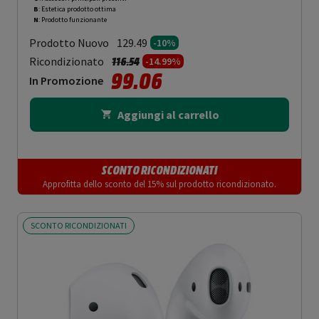
B
: Estetica prodotto ottima
N
: Prodotto funzionante
Prodotto Nuovo
129.49
-10%
Prezzo ridotto da
a
Ricondizionato
116.54
-14.99%
99.06
In Promozione
Aggiungi al carrello
SCONTO RICONDIZIONATI
Approfitta dello sconto del 15% sul prodotto ricondizionato.
SCONTO RICONDIZIONATI