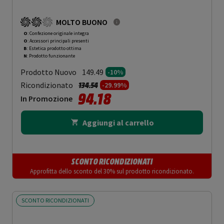
MOLTO BUONO
O
: Confezione originale integra
O
: Accessori principali presenti
B
: Estetica prodotto ottima
N
: Prodotto funzionante
Prodotto Nuovo
149.49
-10%
Prezzo ridotto da
a
Ricondizionato
134.54
-29.99%
94.18
In Promozione
Aggiungi al carrello
SCONTO RICONDIZIONATI
Approfitta dello sconto del 30% sul prodotto ricondizionato.
SCONTO RICONDIZIONATI