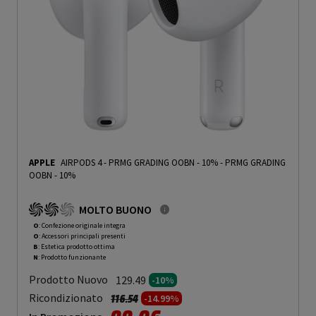
APPLE
AIRPODS 4 - PRMG GRADING OOBN - 10%
-
PRMG GRADING
OOBN - 10%
MOLTO BUONO
O
: Confezione originale integra
O
: Accessori principali presenti
B
: Estetica prodotto ottima
N
: Prodotto funzionante
Prodotto Nuovo
129.49
-10%
Prezzo ridotto da
a
Ricondizionato
116.54
-14.99%