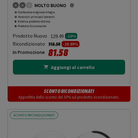
MOLTO BUONO
O
: Confezione originale integra
O
: Accessori principali presenti
B
: Estetica prodotto ottima
N
: Prodotto funzionante
Prodotto Nuovo
129.49
-10%
Prezzo ridotto da
a
Ricondizionato
116.54
-29.99%
81.58
In Promozione
Aggiungi al carrello
SCONTO RICONDIZIONATI
Approfitta dello sconto del 30% sul prodotto ricondizionato.
SCONTO RICONDIZIONATI