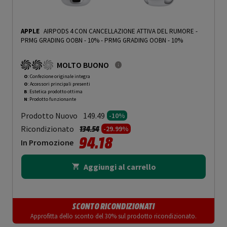
APPLE
AIRPODS 4 CON CANCELLAZIONE ATTIVA DEL RUMORE -
PRMG GRADING OOBN - 10%
-
PRMG GRADING OOBN - 10%
MOLTO BUONO
O
: Confezione originale integra
O
: Accessori principali presenti
B
: Estetica prodotto ottima
N
: Prodotto funzionante
Prodotto Nuovo
149.49
-10%
Prezzo ridotto da
a
Ricondizionato
134.54
-29.99%
94.18
In Promozione
Aggiungi al carrello
SCONTO RICONDIZIONATI
Approfitta dello sconto del 30% sul prodotto ricondizionato.