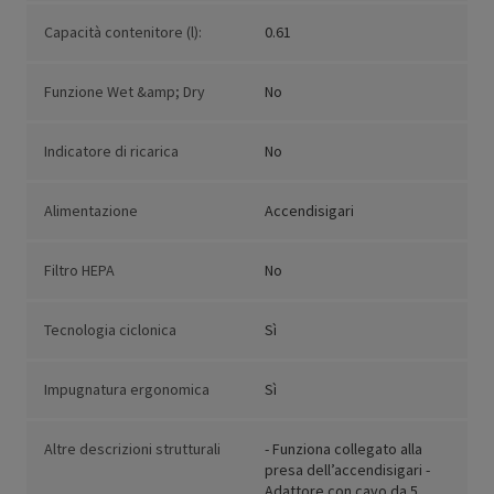
Capacità contenitore (l):
0.61
Funzione Wet &amp; Dry
No
Indicatore di ricarica
No
Alimentazione
Accendisigari
Filtro HEPA
No
Tecnologia ciclonica
Sì
Impugnatura ergonomica
Sì
Altre descrizioni strutturali
- Funziona collegato alla
presa dell’accendisigari -
Adattore con cavo da 5