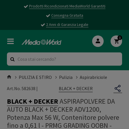
Prodotti Ricondizionati MediaWorld Garantiti
Consegna Gratuita
2 Anni di Garanzia Legale
0
PULIZIA E STIRO
Pulizia
Aspirabriciole
BLACK + DECKER
Art.No. 582638 |
BLACK + DECKER
ASPIRAPOLVERE DA
AUTO BLACK + DECKER ADV1200,
Potenza Max 56 W, Contenitore polvere
fino a 0,61 l - PRMG GRADING OOBN -