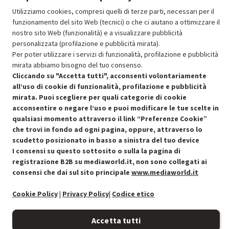
Aggiungi al carrello
Utilizziamo cookies, compresi quelli di terze parti, necessari per il
funzionamento del sito Web (tecnici) o che ci aiutano a ottimizzare il
nostro sito Web (funzionalità) e a visualizzare pubblicità
personalizzata (profilazione e pubblicità mirata).
SCONTO RICONDIZIONATI
Per poter utilizzare i servizi di funzionalità, profilazione e pubblicità
Approfitta dello sconto del 50% sul prodotto ricondizionato.
mirata abbiamo bisogno del tuo consenso.
Cliccando su "Accetta tutti", acconsenti volontariamente
all’uso di cookie di funzionalità, profilazione e pubblicità
mirata. Puoi scegliere per quali categorie di cookie
acconsentire o negare l’uso e puoi modificare le tue scelte in
qualsiasi momento attraverso il link “Preferenze Cookie”
Condizioni generali di vendita
che trovi in fondo ad ogni pagina, oppure, attraverso lo
Recedere dal contratto qui
scudetto posizionato in basso a sinistra del tuo device
I consensi su questo sottosito o sulla la pagina di
Cookie Policy
registrazione B2B su mediaworld.it, non sono collegati ai
consensi che dai sul sito principale
www.mediaworld.it
Preferenze cookie
Cookie Policy
|
Privacy Policy
|
Codice etico
Informativa privacy
Accetta tutti
Accessibilità