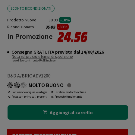
SCONTO RICONDIZIONATI
Prodotto Nuovo
38.99
-10%
Ricondizionato
Prezzo ridotto da
a
-30%
35.09
24.56
In Promozione
Consegna GRATUITA prevista dal 14/08/2026
Nota sul prezzo e tempi di spedizione
IVA ed Eco-contributo RAEE incluse
B&D A/BRIC ADV1200
MOLTO BUONO
O
: Confezione originale integra
B
: Estetica prodotto ottima
O
: Accessori principali presenti
N
: Prodotto funzionante
Aggiungi al carrello