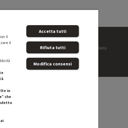
Accetta tutti
er il
zare il
Rifiuta tutti
eferenze cookie
Informativa privacy
Accessibilità
blicità
Modifica consensi
te
tà
lte in
e” che
cudetto
ai