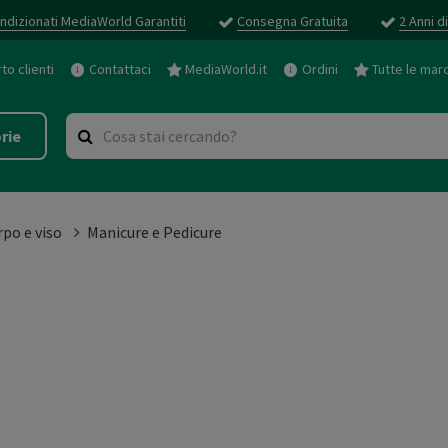
ndizionati MediaWorld Garantiti
Consegna Gratuita
2 Anni d
o clienti
Contattaci
MediaWorld.it
Ordini
Tutte le mar
rie
rpo e viso
Manicure e Pedicure