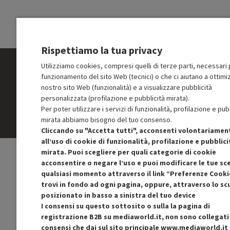
Rispettiamo la tua privacy
Utilizziamo cookies, compresi quelli di terze parti, necessari p
funzionamento del sito Web (tecnici) o che ci aiutano a ottimiz
Condizioni generali di vendita
Cookie Policy
Pr
nostro sito Web (funzionalità) e a visualizzare pubblicità
personalizzata (profilazione e pubblicità mirata).
Per poter utilizzare i servizi di funzionalità, profilazione e pub
mirata abbiamo bisogno del tuo consenso.
Cliccando su "Accetta tutti", acconsenti volontariamen
all’uso di cookie di funzionalità, profilazione e pubblici
mirata. Puoi scegliere per quali categorie di cookie
acconsentire o negare l’uso e puoi modificare le tue sce
qualsiasi momento attraverso il link “Preferenze Cooki
trovi in fondo ad ogni pagina, oppure, attraverso lo s
posizionato in basso a sinistra del tuo device
I consensi su questo sottosito o sulla la pagina di
registrazione B2B su mediaworld.it, non sono collegati 
consensi che dai sul sito principale
www.mediaworld.it