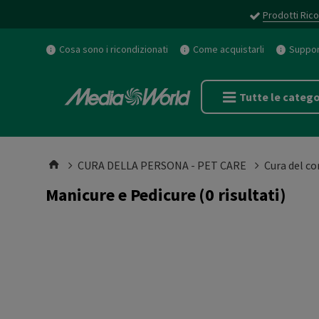
Prodotti Rico
Cosa sono i ricondizionati
Come acquistarli
Support
Tutte le catego
CURA DELLA PERSONA - PET CARE
Cura del co
Manicure e Pedicure
(0 risultati)