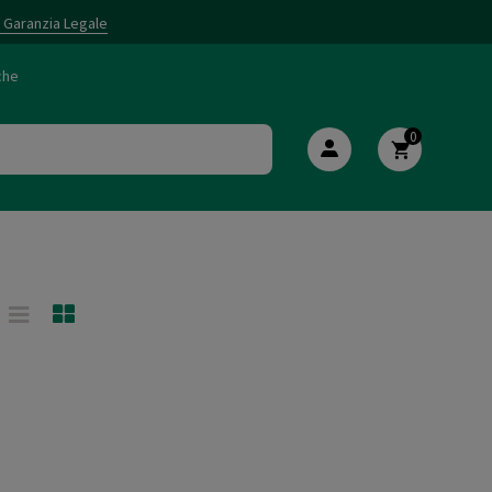
i Garanzia Legale
che
0