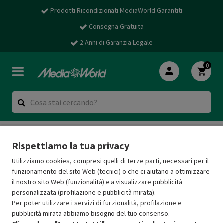
Prodotti Ricondizionati MediaWorld Garantiti
Consegna Gratuita
2 Anni di Garanzia Legale
0
COMPUTER
Mac
Mac Studio
Rispettiamo la tua privacy
Mac Studio
(0 risultati)
Utilizziamo cookies, compresi quelli di terze parti, necessari per il
funzionamento del sito Web (tecnici) o che ci aiutano a ottimizzare
il nostro sito Web (funzionalità) e a visualizzare pubblicità
personalizzata (profilazione e pubblicità mirata).
Per poter utilizzare i servizi di funzionalità, profilazione e
pubblicità mirata abbiamo bisogno del tuo consenso.