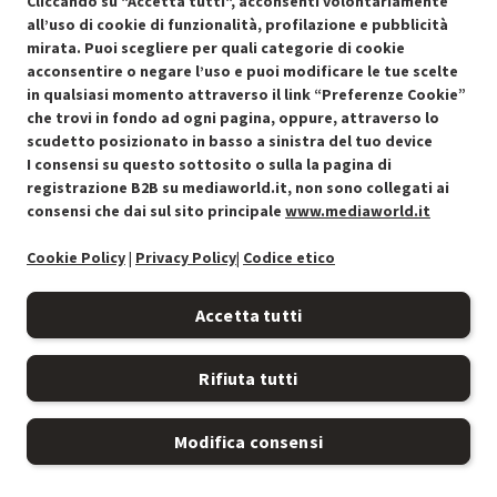
Cliccando su "Accetta tutti", acconsenti volontariamente
all’uso di cookie di funzionalità, profilazione e pubblicità
mirata. Puoi scegliere per quali categorie di cookie
acconsentire o negare l’uso e puoi modificare le tue scelte
Condizioni generali di vendita
Recedere dal contratto qui
in qualsiasi momento attraverso il link “Preferenze Cookie”
che trovi in fondo ad ogni pagina, oppure, attraverso lo
Cookie Policy
scudetto posizionato in basso a sinistra del tuo device
I consensi su questo sottosito o sulla la pagina di
Preferenze cookie
registrazione B2B su mediaworld.it, non sono collegati ai
consensi che dai sul sito principale
www.mediaworld.it
Informativa privacy
Cookie Policy
|
Privacy Policy
|
Codice etico
Accessibilità
Accetta tutti
Rifiuta tutti
Modifica consensi