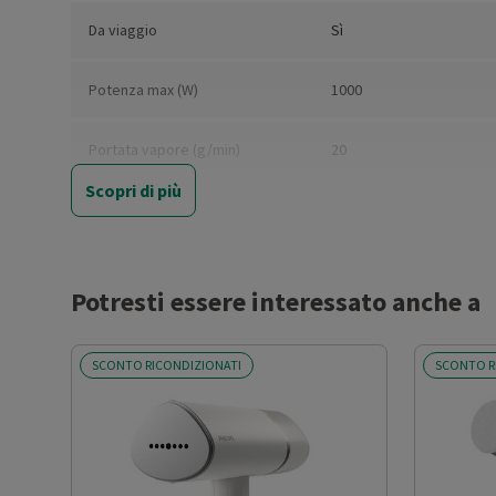
Da viaggio
Sì
Potenza max (W)
1000
Portata vapore (g/min)
20
Scopri di più
Capacità serbatoio (ml)
120
Tempo di riscaldamento (min)
0.3
Potresti essere interessato anche a
Spegnimento automatico
No
SCONTO RICONDIZIONATI
SCONTO R
Funzione vapore verticale
Sì
Termostato regolabile
No