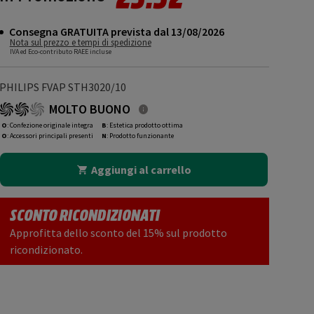
Consegna GRATUITA prevista dal 13/08/2026
Nota sul prezzo e tempi di spedizione
IVA ed Eco-contributo RAEE incluse
PHILIPS FVAP STH3020/10
MOLTO BUONO
O
: Confezione originale integra
B
: Estetica prodotto ottima
O
: Accessori principali presenti
N
: Prodotto funzionante
Aggiungi al carrello
SCONTO RICONDIZIONATI
Approfitta dello sconto del 15% sul prodotto
ricondizionato.