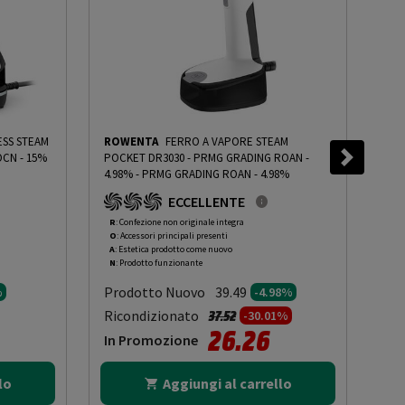
ESS STEAM
ROWENTA
FERRO A VAPORE STEAM
ARI
CN - 15%
POCKET DR3030 - PRMG GRADING ROAN -
GAR
4.98%
-
PRMG GRADING ROAN - 4.98%
10%
ECCELLENTE
R
: Confezione non originale integra
O
: 
O
: Accessori principali presenti
O
: 
A
: Estetica prodotto come nuovo
B
: 
N
: Prodotto funzionante
N
: 
Prodotto Nuovo
Pr
39.49
%
-4.98%
to da
Prezzo ridotto da
a
Ricondizionato
Ric
37.52
-30.01%
26.26
In Promozione
In
lo
Aggiungi al carrello