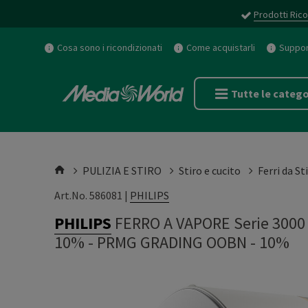
Prodotti Rico
Cosa sono i ricondizionati
Come acquistarli
Support
Tutte le catego
PULIZIA E STIRO
Stiro e cucito
Ferri da St
Art.No. 586081 |
PHILIPS
PHILIPS
FERRO A VAPORE Serie 300
10%
-
PRMG GRADING OOBN - 10%