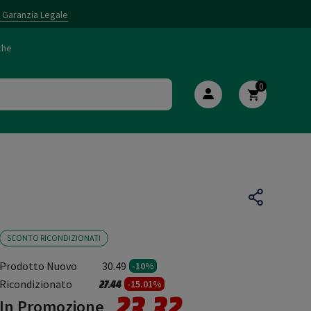
i Garanzia Legale
che
0
SCONTO RICONDIZIONATI
Prodotto Nuovo
30.49
-10%
Prezzo ridotto da
a
Ricondizionato
27.44
-15.01%
23.32
In Promozione