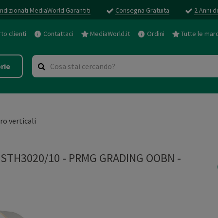
ndizionati MediaWorld Garantiti
Consegna Gratuita
2 Anni d
o clienti
Contattaci
MediaWorld.it
Ordini
Tutte le mar
rie
iro verticali
0 STH3020/10 - PRMG GRADING OOBN -