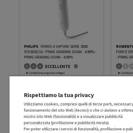
Spia pronto vapore
Sì
Spia raggiungimento
Sì
temperatura
Sistema anticalcare
Sì
PHILIPS
FERRO A VAPORE SERIE 3000
ROWENT
STH3020/10 - PRMG GRADING OOAN - 4.98%
-
FORCE DR
Stiratura a secco
No
PRMG GRADING OOAN - 4.98%
-
PRMG GR
ECCELLENTE
Sistema autopulente
No
O
: Confezione originale integra
R
: Confezio
O
: Accessori principali presenti
O
: Accessor
A
: Estetica prodotto come nuovo
C
: Estetica
N
: Prodotto funzionante
N
: Prodotto
Materiale piastra
Metallo
Rispettiamo la tua privacy
Prodotto Nuovo
Prodott
30.49
-4.98%
Prezzo ridotto da
a
Ricondizionato
Ricondi
28.97
-29.99%
Utilizziamo cookies, compresi quelli di terze parti, necessari p
Numero fori piastra
7
20.28
funzionamento del sito Web (tecnici) o che ci aiutano a ottimiz
In Promozione
In Prom
nostro sito Web (funzionalità) e a visualizzare pubblicità
Serbatoio estraibile
Sì
personalizzata (profilazione e pubblicità mirata).
Aggiungi al carrello
Per poter utilizzare i servizi di funzionalità, profilazione e pub