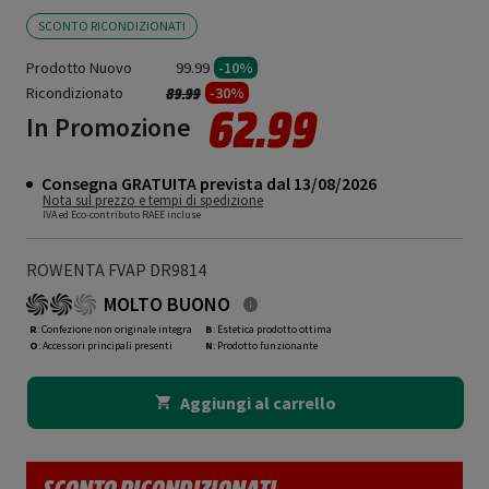
SCONTO RICONDIZIONATI
Prodotto Nuovo
99.99
-10%
Ricondizionato
Prezzo ridotto da
a
-30%
89.99
62.99
In Promozione
Consegna GRATUITA prevista dal 13/08/2026
Nota sul prezzo e tempi di spedizione
IVA ed Eco-contributo RAEE incluse
ROWENTA FVAP DR9814
MOLTO BUONO
R
: Confezione non originale integra
B
: Estetica prodotto ottima
O
: Accessori principali presenti
N
: Prodotto funzionante
Aggiungi al carrello
SCONTO RICONDIZIONATI