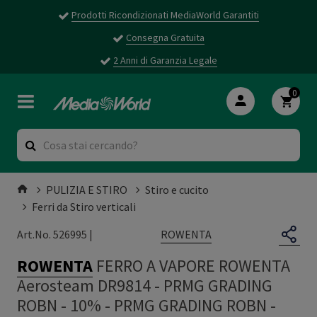
Prodotti Ricondizionati MediaWorld Garantiti
Consegna Gratuita
2 Anni di Garanzia Legale
0
PULIZIA E STIRO
Stiro e cucito
Ferri da Stiro verticali
ROWENTA
Art.No. 526995 |
ROWENTA
FERRO A VAPORE ROWENTA
Aerosteam DR9814 - PRMG GRADING
ROBN - 10%
-
PRMG GRADING ROBN -