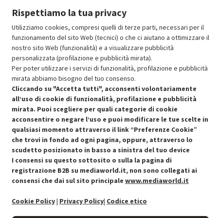
Rispettiamo la tua privacy
Aggiungi al carrello
Utilizziamo cookies, compresi quelli di terze parti, necessari per il
funzionamento del sito Web (tecnici) o che ci aiutano a ottimizzare il
nostro sito Web (funzionalità) e a visualizzare pubblicità
SCONTO RICONDIZIONATI
personalizzata (profilazione e pubblicità mirata).
Approfitta dello sconto del 30% sul prodotto ricondizionato.
Per poter utilizzare i servizi di funzionalità, profilazione e pubblicità
mirata abbiamo bisogno del tuo consenso.
Cliccando su "Accetta tutti", acconsenti volontariamente
all’uso di cookie di funzionalità, profilazione e pubblicità
mirata. Puoi scegliere per quali categorie di cookie
acconsentire o negare l’uso e puoi modificare le tue scelte in
qualsiasi momento attraverso il link “Preferenze Cookie”
Condizioni generali di vendita
Recedere dal contratto qui
che trovi in fondo ad ogni pagina, oppure, attraverso lo
scudetto posizionato in basso a sinistra del tuo device
Cookie Policy
I consensi su questo sottosito o sulla la pagina di
registrazione B2B su mediaworld.it, non sono collegati ai
Preferenze cookie
consensi che dai sul sito principale
www.mediaworld.it
Informativa privacy
Cookie Policy
|
Privacy Policy
|
Codice etico