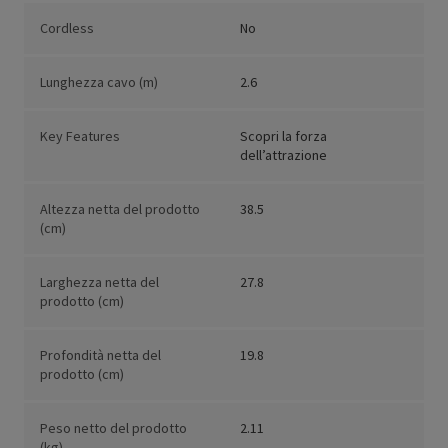
Cordless
No
Lunghezza cavo (m)
2.6
Key Features
Scopri la forza
dell’attrazione
Altezza netta del prodotto
38.5
(cm)
Larghezza netta del
27.8
prodotto (cm)
Profondità netta del
19.8
prodotto (cm)
Peso netto del prodotto
2.11
(kg)