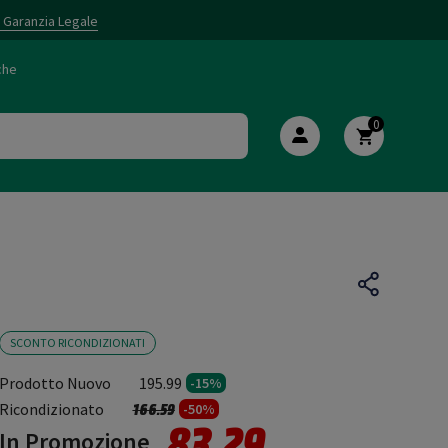
i Garanzia Legale
che
0
SCONTO RICONDIZIONATI
Prodotto Nuovo
195.99
-15%
Prezzo ridotto da
a
Ricondizionato
166.59
-50%
83.29
In Promozione