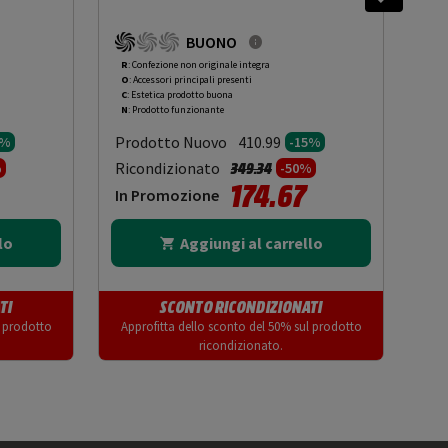
BUONO
R
: Confezione non originale integra
R
: 
O
: Accessori principali presenti
O
: 
C
: Estetica prodotto buona
C
: 
N
: Prodotto funzionante
N
: 
Prodotto Nuovo
Pr
410.99
5%
-15%
to da
Prezzo ridotto da
a
Ricondizionato
Ric
349.34
%
-50%
174.67
In Promozione
In
lo
Aggiungi al carrello
TI
SCONTO RICONDIZIONATI
l prodotto
Approfitta dello sconto del 50% sul prodotto
App
ricondizionato.