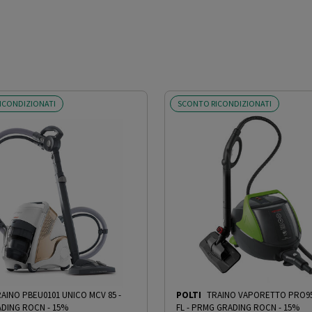
cheggio
ICONDIZIONATI
SCONTO RICONDIZIONATI
(Min/medio/max) Tempo di riscaldamento: 30 sec
ibile Filtraggio acqua: Filtro anticalcare Impugnatura
AINO PBEU0101 UNICO MCV 85
-
POLTI
TRAINO VAPORETTO PRO9
DING ROCN - 15%
FL
-
PRMG GRADING ROCN - 15%