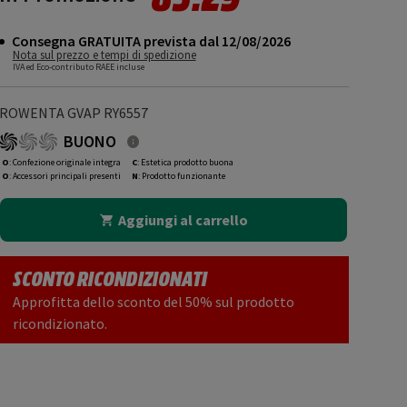
Consegna GRATUITA prevista dal 12/08/2026
Nota sul prezzo e tempi di spedizione
IVA ed Eco-contributo RAEE incluse
ROWENTA GVAP RY6557
BUONO
O
: Confezione originale integra
C
: Estetica prodotto buona
O
: Accessori principali presenti
N
: Prodotto funzionante
Aggiungi al carrello
SCONTO RICONDIZIONATI
Approfitta dello sconto del 50% sul prodotto
ricondizionato.