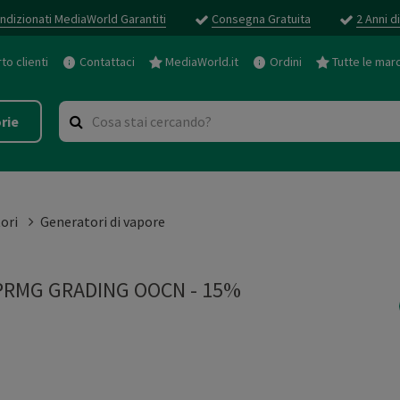
ndizionati MediaWorld Garantiti
Consegna Gratuita
2 Anni d
o clienti
Contattaci
MediaWorld.it
Ordini
Tutte le mar
rie
ori
Generatori di vapore
PRMG GRADING OOCN - 15%