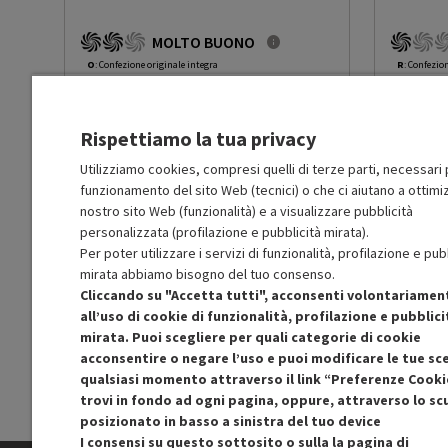
MOLTO BUONO
Larghezza netta del prodotto
21
O
: Confezione originale integra
R
: Confezio
(cm)
O
: Accessori principali presenti
O
: Accessor
B
: Estetica prodotto ottima
C
: Estetica
N
: Prodotto funzionante
N
: Prodotto
Profondità netta del prodotto
16
Rispettiamo la tua privacy
Prodotto Nuovo
Prodott
(cm)
195.99
-10%
Prezzo ridotto da
a
Ricondizionato
Ricondi
176.39
-30%
Utilizziamo cookies, compresi quelli di terze parti, necessari p
123.47
funzionamento del sito Web (tecnici) o che ci aiutano a ottimiz
In Promozione
In Prom
Peso netto del prodotto (kg)
2.85
nostro sito Web (funzionalità) e a visualizzare pubblicità
personalizzata (profilazione e pubblicità mirata).
Aggiungi al carrello
Per poter utilizzare i servizi di funzionalità, profilazione e pub
mirata abbiamo bisogno del tuo consenso.
Cliccando su "Accetta tutti", acconsenti volontariamen
SCONTO RICONDIZIONATI
S
all’uso di cookie di funzionalità, profilazione e pubblici
Approfitta dello sconto del 30% sul prodotto
Approfitt
mirata. Puoi scegliere per quali categorie di cookie
ricondizionato.
acconsentire o negare l’uso e puoi modificare le tue sce
qualsiasi momento attraverso il link “Preferenze Cooki
trovi in fondo ad ogni pagina, oppure, attraverso lo s
posizionato in basso a sinistra del tuo device
I consensi su questo sottosito o sulla la pagina di