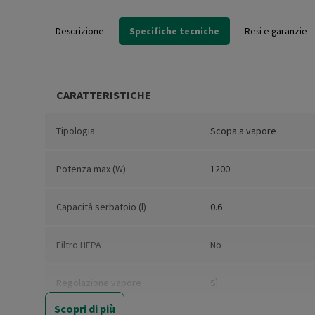
Descrizione
Specifiche tecniche
Resi e garanzie
CARATTERISTICHE
Tipologia
Scopa a vapore
Potenza max (W)
1200
Capacità serbatoio (l)
0.6
Filtro HEPA
No
Regolazione vapore
Sì
Scopri di più