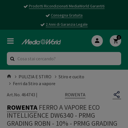
Prodotti Ricondizionati MediaWorld Garantiti
Consegna Gratuita
2 Anni di Garanzia Legale
0
PULIZIA E STIRO
Stiro e cucito
Ferri da Stiro a vapore
ROWENTA
Art.No. 464743 |
ROWENTA
FERRO A VAPORE ECO
INTELLIGENCE DW6340 - PRMG
GRADING ROBN - 10%
-
PRMG GRADING