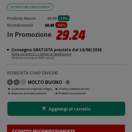
SCONTO RICONDIZIONATI
Prodotto Nuovo
64.99
-10%
Ricondizionato
Prezzo ridotto da
a
-50%
58.49
29.24
In Promozione
Consegna GRATUITA prevista dal 14/08/2026
Nota sul prezzo e tempi di spedizione
IVA ed Eco-contributo RAEE incluse
ROWENTA F/VAP DW6340
MOLTO BUONO
R
: Confezione non originale integra
B
: Estetica prodotto ottima
O
: Accessori principali presenti
N
: Prodotto funzionante
Aggiungi al carrello
SCONTO RICONDIZIONATI