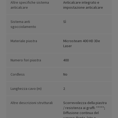
Altre specifiche sistema
Anticalcare integrato e
anticalcare
impostazione anticalcare
Sistema anti
Sì
sgocciolamento
Materiale piastra
Microsteam 400 HD 3De
Laser
Numero fori piastra
400
Cordless
No
Lunghezza cavo (m)
2
Altre descrizioni strutturali
Scorrevolezza della piastra
/ resistenza ai graffi: *****;
Diffusione continua del
vapore: Punta, lato e