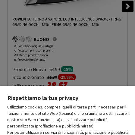
ROWENTA
FERRO A VAPORE ECO INTELLIGENCE DW6340 - PRMG
GRADING OOCN - 15%
-
PRMG GRADING OOCN - 15%
BUONO
O
: Confezione originale integra
O
: Accessori principali presenti
C
: Estetica prodotto buona
N
: Prodotto funzionante
Prodotto Nuovo
64.99
-15%
Prezzo ridotto da
a
Ricondizionato
55.24
-29.99%
38.67
In Promozione
Rispettiamo la tua privacy
Aggiungi al carrello
Utilizziamo cookies, compresi quelli di terze parti, necessari per il
funzionamento del sito Web (tecnici) o che ci aiutano a ottimizzare il
nostro sito Web (funzionalità) e a visualizzare pubblicità
SCONTO RICONDIZIONATI
personalizzata (profilazione e pubblicità mirata).
Approfitta dello sconto del 30% sul prodotto ricondizionato.
Per poter utilizzare i servizi di funzionalità, profilazione e pubblicità