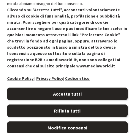
mirata abbiamo bisogno del tuo consenso.
Cliccando su "Accetta tutti", acconsenti volontariamente
all’uso di cookie di funzionalità, profilazione e pubblicità
mirata. Puoi scegliere per quali categorie di cookie
acconsentire o negare l’uso e puoi modificare le tue scelte in
qualsiasi momento attraverso il link “Preferenze Cookie”
Condizioni generali di vendita
Recedere dal contratto qui
che trovi in fondo ad ogni pagina, oppure, attraverso lo
scudetto posizionato in basso a sinistra del tuo device
Cookie Policy
I consensi su questo sottosito o sulla la pagina di
registrazione B2B su mediaworld.it, non sono collegati ai
Preferenze cookie
consensi che dai sul sito principale
www.mediaworld.it
Informativa privacy
Cookie Policy
|
Privacy Policy
|
Codice etico
Accessibilità
Accetta tutti
Rifiuta tutti
Modifica consensi