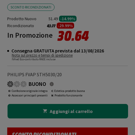
SCONTO RICONDIZIONATI
Prodotto Nuovo
51.49
-14.99%
Ricondizionato
Prezzo ridotto da
a
-29.99%
43.77
30.64
In Promozione
Consegna GRATUITA prevista dal 13/08/2026
Nota sul prezzo e tempi di spedizione
IVA ed Eco-contributo RAEE incluse
PHILIPS FVAP STH5030/20
BUONO
O
: Confezione originale integra
C
: Estetica prodotto buona
O
: Accessori principali presenti
N
: Prodotto funzionante
Aggiungi al carrello
SCONTO RICONDIZIONATI