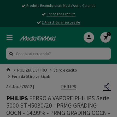
Prodotti Ricondizionati MediaWorld Garantiti
Consegna Gratuita
2 Anni di Garanzia Legale
0
PULIZIA E STIRO
Stiro e cucito
Ferri da Stiro verticali
PHILIPS
Art.No. 578512 |
PHILIPS
FERRO A VAPORE PHILIPS Serie
5000 STH5030/20 - PRMG GRADING
OOCN - 14.99%
-
PRMG GRADING OOCN -