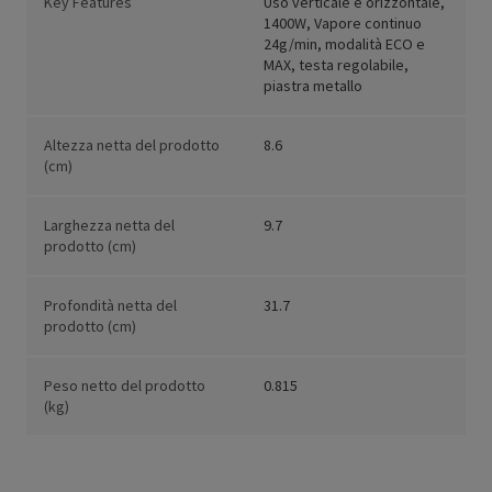
Key Features
Uso verticale e orizzontale,
1400W, Vapore continuo
24g/min, modalità ECO e
MAX, testa regolabile,
piastra metallo
Altezza netta del prodotto
8.6
(cm)
Larghezza netta del
9.7
prodotto (cm)
Profondità netta del
31.7
prodotto (cm)
Peso netto del prodotto
0.815
(kg)