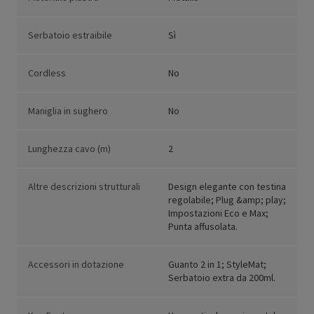
Serbatoio estraibile
Sì
Cordless
No
Maniglia in sughero
No
Lunghezza cavo (m)
2
Altre descrizioni strutturali
Design elegante con testina
regolabile; Plug &amp; play;
Impostazioni Eco e Max;
Punta affusolata.
Accessori in dotazione
Guanto 2 in 1; StyleMat;
Serbatoio extra da 200ml.