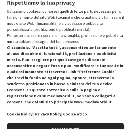
Rispettiamo la tua privacy
Aggiungi al carrello
Utilizziamo cookies, compresi quelli di terze parti, necessari per il
funzionamento del sito Web (tecnici) o che ci aiutano a ottimizzare il
nostro sito Web (funzionalità) e a visualizzare pubblicità
SCONTO RICONDIZIONATI
personalizzata (profilazione e pubblicità mirata).
Approfitta dello sconto del 30% sul prodotto ricondizionato.
Per poter utilizzare i servizi di funzionalità, profilazione e pubblicità
mirata abbiamo bisogno del tuo consenso.
Cliccando su "Accetta tutti", acconsenti volontariamente
all’uso di cookie di funzionalità, profilazione e pubblicità
mirata. Puoi scegliere per quali categorie di cookie
acconsentire o negare l’uso e puoi modificare le tue scelte in
qualsiasi momento attraverso il link “Preferenze Cookie”
Condizioni generali di vendita
Recedere dal contratto qui
che trovi in fondo ad ogni pagina, oppure, attraverso lo
scudetto posizionato in basso a sinistra del tuo device
Cookie Policy
I consensi su questo sottosito o sulla la pagina di
registrazione B2B su mediaworld.it, non sono collegati ai
Preferenze cookie
consensi che dai sul sito principale
www.mediaworld.it
Informativa privacy
Cookie Policy
|
Privacy Policy
|
Codice etico
Accessibilità