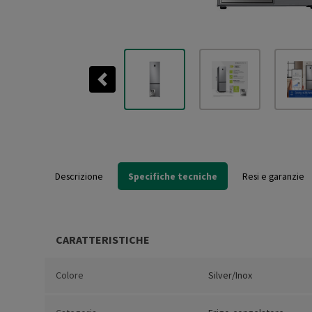
Previous
Descrizione
Specifiche tecniche
Resi e garanzie
CARATTERISTICHE
Colore
Silver/Inox