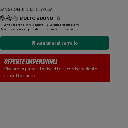
SAMS COMBI RB38C674CSA
MOLTO BUONO
R
: Confezione non originale integra
B
: Estetica prodotto ottima
O
: Accessori principali presenti
N
: Prodotto funzionante
Aggiungi al carrello
OFFERTE IMPERDIBILI
Risparmio garantito rispetto al corrispondente
prodotto nuovo.