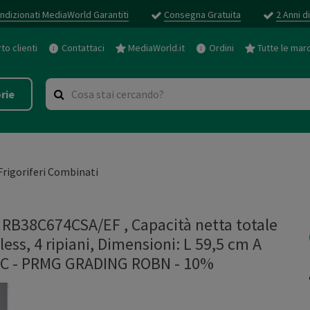
ndizionati MediaWorld Garantiti
Consegna Gratuita
2 Anni d
o clienti
Contattaci
MediaWorld.it
Ordini
Tutte le mar
rie
Frigoriferi Combinati
B38C674CSA/EF , Capacità netta totale
ess, 4 ripiani, Dimensioni: L 59,5 cm A
 C
-
PRMG GRADING ROBN - 10%