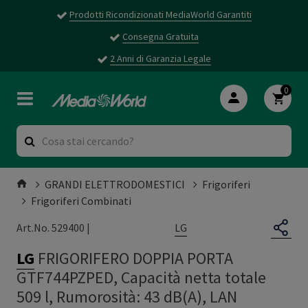
Prodotti Ricondizionati MediaWorld Garantiti
Consegna Gratuita
2 Anni di Garanzia Legale
0
GRANDI ELETTRODOMESTICI
Frigoriferi
Frigoriferi Combinati
LG
Art.No. 529400 |
LG
FRIGORIFERO DOPPIA PORTA
GTF744PZPED, Capacità netta totale
509 l, Rumorosità: 43 dB(A), LAN