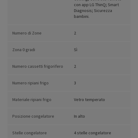
con app LG ThinQ; Smart
Diagnosis; Sicurezza
bambini.
Numero di Zone
2
Zona 0 gradi
Sì
Numero cassetti frigorifero
2
Numero ripiani frigo
3
Materiale ripiani frigo
Vetro temperato
Posizione congelatore
In alto
Stelle congelatore
4 stelle congelatore