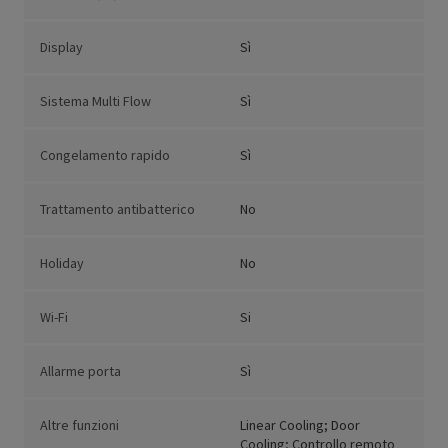
Display
Sì
Sistema Multi Flow
Sì
Congelamento rapido
Sì
Trattamento antibatterico
No
Holiday
No
Wi-Fi
Si
Allarme porta
Sì
Altre funzioni
Linear Cooling; Door
Cooling; Controllo remoto