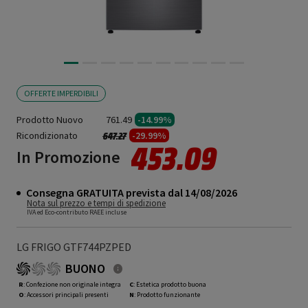
OFFERTE IMPERDIBILI
Prodotto Nuovo
761.49
-14.99%
Ricondizionato
Prezzo ridotto da
a
-29.99%
647.27
453.09
In Promozione
Consegna GRATUITA prevista dal 14/08/2026
Nota sul prezzo e tempi di spedizione
IVA ed Eco-contributo RAEE incluse
LG FRIGO GTF744PZPED
BUONO
R
: Confezione non originale integra
C
: Estetica prodotto buona
O
: Accessori principali presenti
N
: Prodotto funzionante