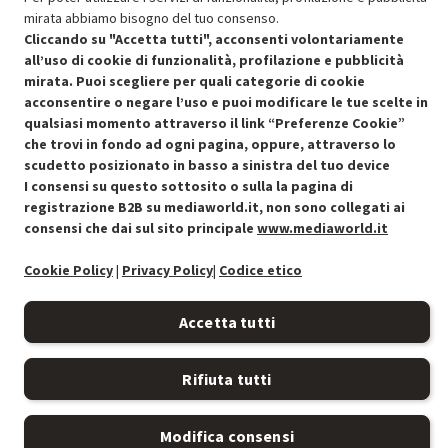
mirata abbiamo bisogno del tuo consenso.
Cliccando su "Accetta tutti", acconsenti volontariamente
all’uso di cookie di funzionalità, profilazione e pubblicità
mirata. Puoi scegliere per quali categorie di cookie
Condizioni generali di vendita
Recedere dal contratto qui
acconsentire o negare l’uso e puoi modificare le tue scelte in
qualsiasi momento attraverso il link “Preferenze Cookie”
Cookie Policy
che trovi in fondo ad ogni pagina, oppure, attraverso lo
scudetto posizionato in basso a sinistra del tuo device
Preferenze cookie
I consensi su questo sottosito o sulla la pagina di
registrazione B2B su mediaworld.it, non sono collegati ai
consensi che dai sul sito principale
www.mediaworld.it
Informativa privacy
Cookie Policy
|
Privacy Policy
|
Codice etico
Accessibilità
Accetta tutti
Rifiuta tutti
Modifica consensi