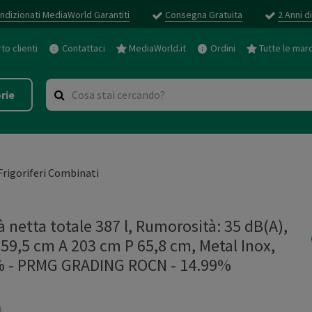
ndizionati MediaWorld Garantiti
Consegna Gratuita
2 Anni d
o clienti
Contattaci
MediaWorld.it
Ordini
Tutte le mar
rie
Frigoriferi Combinati
netta totale 387 l, Rumorosità: 35 dB(A),
L 59,5 cm A 203 cm P 65,8 cm, Metal Inox,
%
-
PRMG GRADING ROCN - 14.99%