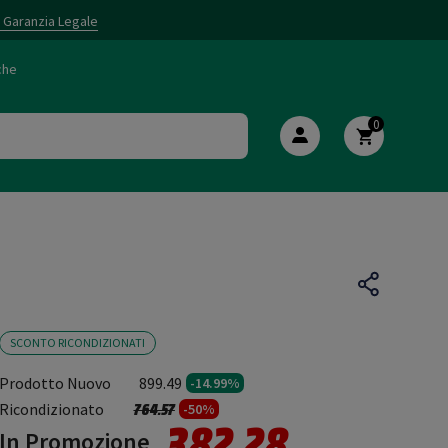
i Garanzia Legale
che
0
SCONTO RICONDIZIONATI
Prodotto Nuovo
899.49
-14.99%
Prezzo ridotto da
a
Ricondizionato
764.57
-50%
382.28
In Promozione