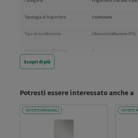
Categoria
Frigorifero con uno o più
Tipologia di frigorifero
Combinato
Tipo di installazione
Libera installazione (FS)
Nuova Classe efficienza
A
energetica
Scopri di più
Classe emissione rumore
B
Classe climatica
SN-T
Potresti essere interessato anche a
Capacità netta totale (l)
387
OFFERTE IMPERDIBILI
OFFERTE I
Capacità netta frigorifero (l)
273