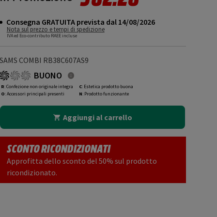
Consegna GRATUITA prevista dal 14/08/2026
Nota sul prezzo e tempi di spedizione
IVA ed Eco-contributo RAEE incluse
SAMS COMBI RB38C607AS9
BUONO
R
: Confezione non originale integra
C
: Estetica prodotto buona
O
: Accessori principali presenti
N
: Prodotto funzionante
Aggiungi al carrello
SCONTO RICONDIZIONATI
Approfitta dello sconto del 50% sul prodotto
ricondizionato.