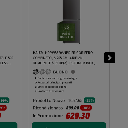
HAIER
HDPW5620ANPD FRIGORIFERO
SA
TALE 509
COMBINATO, A 205 CM, 4 RIPIANI,
RB3
ELESS,
RUMOROSITÀ 35 DB(A), PLATINUM INOX,
390
SIONI: L
CLASSE A, ABBONAMENTO DAZN FULL 6 MESI
4 RI
BUONO
M SILVER,
INCLUSO - PRMG GRADING ROCN - 15%
-
65,
14.99%
-
PRMG GRADING ROCN - 15%
GRA
R
: Confezione non originale integra
R
: 
O
: Accessori principali presenti
O
: 
ROA
C
: Estetica prodotto buona
A
: 
N
: Prodotto funzionante
N
: 
Prodotto Nuovo
Pr
1057.65
4.99%
-15%
to da
Prezzo ridotto da
a
Ricondizionato
Ric
899.00
99%
-30%
9
629.30
In Promozione
In