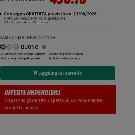
Consegna GRATUITA prevista dal 13/08/2026
Nota sul prezzo e tempi di spedizione
IVA ed Eco-contributo RAEE incluse
SAMS COMBI RB38C674CSA
BUONO
R
: Confezione non originale integra
C
: Estetica prodotto buona
O
: Accessori principali presenti
N
: Prodotto funzionante
Aggiungi al carrello
OFFERTE IMPERDIBILI
Risparmio garantito rispetto al corrispondente
prodotto nuovo.