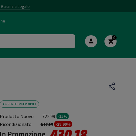
i Garanzia Legale
che
0
OFFERTE IMPERDIBILI
Prodotto Nuovo
722.99
-15%
Prezzo ridotto da
a
Ricondizionato
614.54
-29.99%
430.18
In Promozione