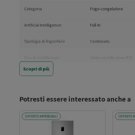
Categoria
Frigo-congelatore
Artificial Intelligence:
Full AI
Tipologia di frigorifero
Combinato
Tipo di installazione
Libera installazione (FS)
Scopri di più
Nuova Classe efficienza
C
energetica
Classe emissione rumore
B
Potresti essere interessato anche a
Classe climatica
SN-T
OFFERTE IMPERDIBILI
OFFERTE I
Capacità netta totale (l)
390