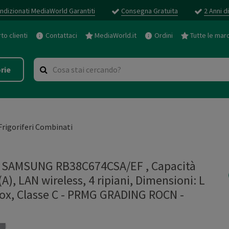
ndizionati MediaWorld Garantiti
Consegna Gratuita
2 Anni d
o clienti
Contattaci
MediaWorld.it
Ordini
Tutte le mar
rie
Frigoriferi Combinati
SAMSUNG RB38C674CSA/EF , Capacità
A), LAN wireless, 4 ripiani, Dimensioni: L
Inox, Classe C - PRMG GRADING ROCN -