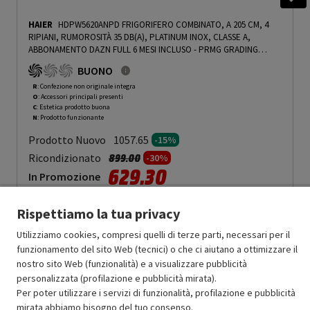
HAIER
HDPW5620ANPD FRIGORIFERO COMBINATO, A 205 CM, 4
RIPIANI, RUMOROSITÀ 35 DB(A), PLATINUM INOX, CLASSE A,
ABBONAMENTO DAZN FULL 6 MESI INCLUSO - PRMG GRADING
ROCN - 15%
-
PRMG GRADING ROCN - 15%
BUONO
R
: Confezione non originale integra
O
: Accessori principali presenti
C
: Estetica prodotto buona
N
: Prodotto funzionante
Prodotto Nuovo
1057.65
-15%
Prezzo ridotto da
a
Ricondizionato
899.00
-30%
629.30
In Promozione
Aggiungi al carrello
Rispettiamo la tua privacy
Utilizziamo cookies, compresi quelli di terze parti, necessari per il
funzionamento del sito Web (tecnici) o che ci aiutano a ottimizzare il
SCONTO RICONDIZIONATI
nostro sito Web (funzionalità) e a visualizzare pubblicità
Approfitta dello sconto del 30% sul prodotto ricondizionato.
personalizzata (profilazione e pubblicità mirata).
Per poter utilizzare i servizi di funzionalità, profilazione e pubblicità
mirata abbiamo bisogno del tuo consenso.