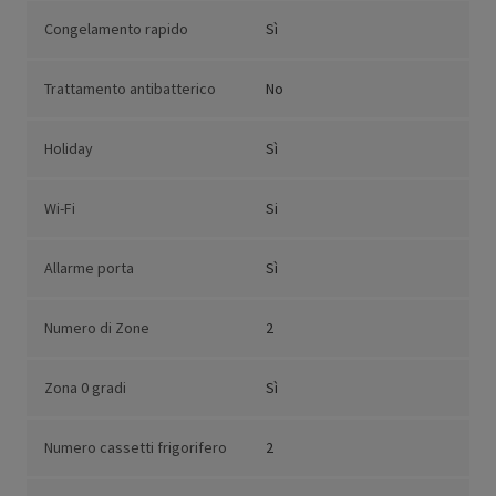
Congelamento rapido
Sì
Trattamento antibatterico
No
Holiday
Sì
Wi-Fi
Si
Allarme porta
Sì
Numero di Zone
2
Zona 0 gradi
Sì
Numero cassetti frigorifero
2