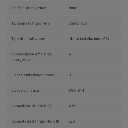
Artificial Intelligence:
None
Tipologia di frigorifero
Combinato
Tipo di installazione
Libera installazione (FS)
Nuova Classe efficienza
A
energetica
Classe emissione rumore
B
Classe climatica
SN-N-ST-T
Capacità netta totale (l)
409
Capacità netta frigorifero (l)
289