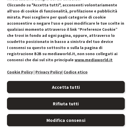
Cliccando su "Accetta tutti", acconsenti volontariamente
all’uso di cookie di funzionalità, profilazione e pubblicità
mirata. Puoi scegliere per quali categorie di cookie
acconsentire o negare l’uso e puoi modificare le tue scelte in
Condizioni generali di vendita
Recedere dal contratto qui
qualsiasi momento attraverso il link “Preferenze Cookie”
che trovi in fondo ad ogni pagina, oppure, attraverso lo
Cookie Policy
scudetto posizionato in basso a sinistra del tuo device
I consensi su questo sottosito o sulla la pagina di
Preferenze cookie
registrazione B2B su mediaworld.it, non sono collegati ai
consensi che dai sul sito principale
www.mediaworld.it
Informativa privacy
Cookie Policy
|
Privacy Policy
|
Codice etico
Accessibilità
Accetta tutti
Rifiuta tutti
Modifica consensi