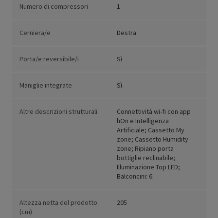
Numero di compressori
1
Cerniera/e
Destra
Porta/e reversibile/i
Sì
Maniglie integrate
Sì
Altre descrizioni strutturali
Connettività wi-fi con app
hOn e Intelligenza
Artificiale; Cassetto My
zone; Cassetto Humidity
zone; Ripiano porta
bottiglie reclinabile;
Illuminazione Top LED;
Balconcini: 6.
Altezza netta del prodotto
205
(cm)