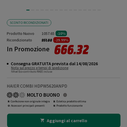
SCONTO RICONDIZIONATI
Prodotto Nuovo
1057.65
-10%
Ricondizionato
Prezzo ridotto da
a
-29.99%
951.88
666.32
In Promozione
Consegna GRATUITA prevista dal 14/08/2026
Nota sul prezzo e tempi di spedizione
IVA ed Eco-contributo RAEE incluse
HAIER COMBI HDPW5620ANPD
MOLTO BUONO
R
: Confezione non originale integra
B
: Estetica prodotto ottima
O
: Accessori principali presenti
N
: Prodotto funzionante
Aggiungi al carrello