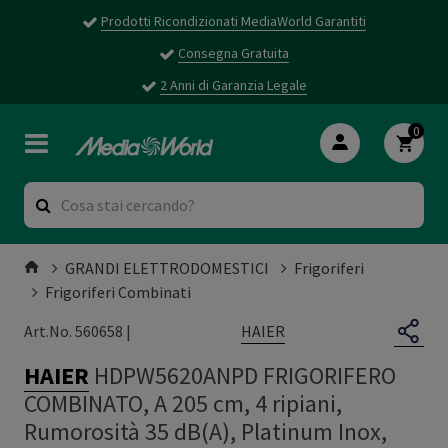
Prodotti Ricondizionati MediaWorld Garantiti
Consegna Gratuita
2 Anni di Garanzia Legale
0
GRANDI ELETTRODOMESTICI
Frigoriferi
Frigoriferi Combinati
HAIER
Art.No. 560658 |
HAIER
HDPW5620ANPD FRIGORIFERO
COMBINATO, A 205 cm, 4 ripiani,
Rumorosità 35 dB(A), Platinum Inox,