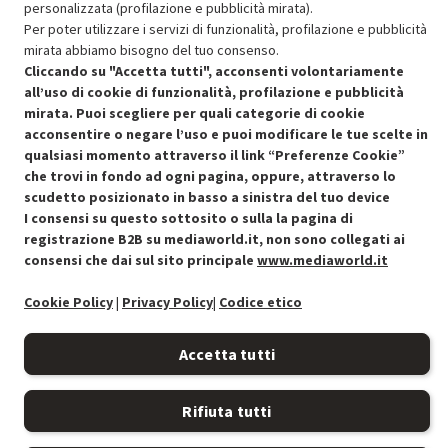
Approfitta dello sconto del 30% sul prodotto ricondizionato.
personalizzata (profilazione e pubblicità mirata).
Per poter utilizzare i servizi di funzionalità, profilazione e pubblicità
mirata abbiamo bisogno del tuo consenso.
Cliccando su "Accetta tutti", acconsenti volontariamente
all’uso di cookie di funzionalità, profilazione e pubblicità
mirata. Puoi scegliere per quali categorie di cookie
acconsentire o negare l’uso e puoi modificare le tue scelte in
Condizioni generali di vendita
Recedere dal contratto qui
qualsiasi momento attraverso il link “Preferenze Cookie”
che trovi in fondo ad ogni pagina, oppure, attraverso lo
Cookie Policy
scudetto posizionato in basso a sinistra del tuo device
I consensi su questo sottosito o sulla la pagina di
Preferenze cookie
registrazione B2B su mediaworld.it, non sono collegati ai
consensi che dai sul sito principale
www.mediaworld.it
Informativa privacy
Cookie Policy
|
Privacy Policy
|
Codice etico
Accessibilità
Accetta tutti
Rifiuta tutti