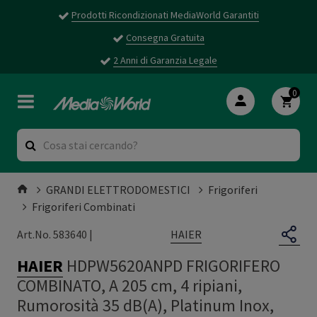
Prodotti Ricondizionati MediaWorld Garantiti
Consegna Gratuita
2 Anni di Garanzia Legale
0
GRANDI ELETTRODOMESTICI
Frigoriferi
Frigoriferi Combinati
HAIER
Art.No. 583640 |
HAIER
HDPW5620ANPD FRIGORIFERO
COMBINATO, A 205 cm, 4 ripiani,
Rumorosità 35 dB(A), Platinum Inox,