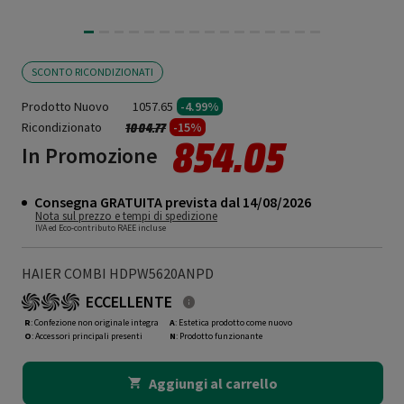
SCONTO RICONDIZIONATI
Prodotto Nuovo
1057.65
-4.99%
Ricondizionato
Prezzo ridotto da
a
-15%
1004.77
854.05
In Promozione
Consegna GRATUITA prevista dal 14/08/2026
Nota sul prezzo e tempi di spedizione
IVA ed Eco-contributo RAEE incluse
HAIER COMBI HDPW5620ANPD
ECCELLENTE
R
: Confezione non originale integra
A
: Estetica prodotto come nuovo
O
: Accessori principali presenti
N
: Prodotto funzionante
Aggiungi al carrello