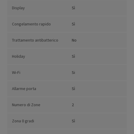
Display
Sì
Congelamento rapido
Sì
Trattamento antibatterico
No
Holiday
Sì
Wi-Fi
Si
Allarme porta
Sì
Numero di Zone
2
Zona 0 gradi
Sì