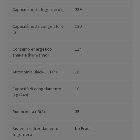
Capacità netta frigorifero (l)
289
Capacità netta congelatore
120
(l)
Consumo energetico
114
annuale (kWh/anno)
Autonomia Black-Out (h)
16
Capacità di congelamento
10
(kg/24h)
Rumorosità dB(A)
35
Sistema raffreddamento
No Frost
frigorifero