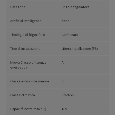
Categoria
Frigo-congelatore
Artificial Intelligence:
None
Tipologia di frigorifero
Combinato
Tipo di installazione
Libera installazione (FS)
Nuova Classe efficienza
A
energetica
Classe emissione rumore
B
Classe climatica
SN-N-ST-T
Capacità netta totale (l)
409