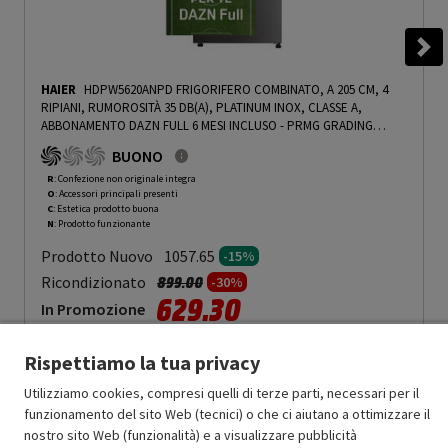
HAIER
HDPW5620ANPD FRIGORIFERO COMBINATO, A 205 CM, 4
RIPIANI, RUMOROSITÀ 35 DB(A), PLATINUM INOX, CLASSE A,
ABBONAMENTO DAZN FULL 6 MESI INCLUSO - PRMG GRADING
ROCN - 15%
-
PRMG GRADING ROCN - 15%
BUONO
R
: Confezione non originale integra
O
: Accessori principali presenti
C
: Estetica prodotto buona
N
: Prodotto funzionante
Prodotto Nuovo
1057.65
-15%
Prezzo ridotto da
a
Ricondizionato
899.00
-30%
629.30
In Promozione
Aggiungi al carrello
Rispettiamo la tua privacy
Utilizziamo cookies, compresi quelli di terze parti, necessari per il
funzionamento del sito Web (tecnici) o che ci aiutano a ottimizzare il
SCONTO RICONDIZIONATI
nostro sito Web (funzionalità) e a visualizzare pubblicità