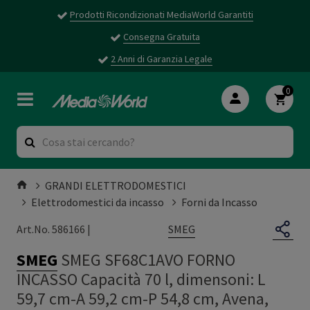
Prodotti Ricondizionati MediaWorld Garantiti
Consegna Gratuita
2 Anni di Garanzia Legale
0
GRANDI ELETTRODOMESTICI
Elettrodomestici da incasso
Forni da Incasso
SMEG
Art.No. 586166 |
SMEG
SMEG SF68C1AVO FORNO
INCASSO Capacità 70 l, dimensoni: L
59,7 cm-A 59,2 cm-P 54,8 cm, Avena,