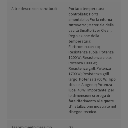
Altre descrizioni strutturali
Porta: a temperatura
controllata; Porta
smontabile; Porta interna
tuttovetro; Materiale della
cavità Smalto Ever Clean;
Regolazione della
temperatura:
Elettromeccanico;
Resistenza suola: Potenza
1200 W; Resistenza cielo:
Potenza 1000 W;
Resistenza grill: Potenza
1700 W; Resistenza grill
largo: Potenza 2700 W; Tipo
di luce: Alogene; Potenza
luce: 40 W; Importante: per
le dimensioni si prega di
fare riferimento alle quote
d'installazione mostrate nel
disegno tecnico.
Assorbimento massimo
0.8