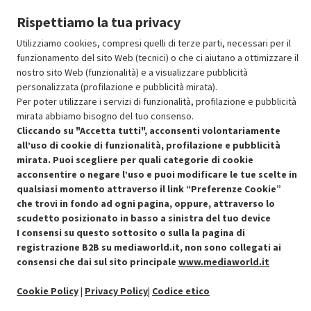
Aggiungi al carrello
Rispettiamo la tua privacy
Utilizziamo cookies, compresi quelli di terze parti, necessari per il
funzionamento del sito Web (tecnici) o che ci aiutano a ottimizzare il
SCONTO RICONDIZIONATI
nostro sito Web (funzionalità) e a visualizzare pubblicità
Approfitta dello sconto del 15% sul prodotto ricondizionato.
personalizzata (profilazione e pubblicità mirata).
Per poter utilizzare i servizi di funzionalità, profilazione e pubblicità
mirata abbiamo bisogno del tuo consenso.
Cliccando su "Accetta tutti", acconsenti volontariamente
all’uso di cookie di funzionalità, profilazione e pubblicità
mirata. Puoi scegliere per quali categorie di cookie
acconsentire o negare l’uso e puoi modificare le tue scelte in
Condizioni generali di vendita
Recedere dal contratto qui
qualsiasi momento attraverso il link “Preferenze Cookie”
che trovi in fondo ad ogni pagina, oppure, attraverso lo
Cookie Policy
scudetto posizionato in basso a sinistra del tuo device
I consensi su questo sottosito o sulla la pagina di
Preferenze cookie
registrazione B2B su mediaworld.it, non sono collegati ai
consensi che dai sul sito principale
www.mediaworld.it
Informativa privacy
Cookie Policy
|
Privacy Policy
|
Codice etico
Accessibilità