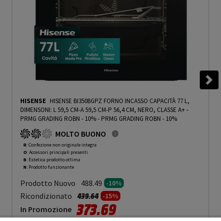
HISENSE
HISENSE BI350BGPZ FORNO INCASSO CAPACITÀ 77 L,
DIMENSONI: L 59,5 CM-A 59,5 CM-P 56,4 CM, NERO, CLASSE A+ -
PRMG GRADING ROBN - 10%
-
PRMG GRADING ROBN - 10%
MOLTO BUONO
R
: Confezione non originale integra
O
: Accessori principali presenti
B
: Estetica prodotto ottima
N
: Prodotto funzionante
Prodotto Nuovo
488.49
-10%
Prezzo ridotto da
a
Ricondizionato
439.64
-15%
373.69
In Promozione