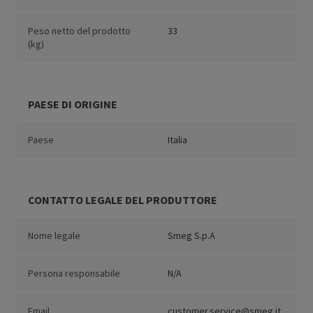
Peso netto del prodotto
33
(kg)
PAESE DI ORIGINE
Paese
Italia
CONTATTO LEGALE DEL PRODUTTORE
Nome legale
Smeg S.p.A
Persona responsabile
N/A
Email
customer.service@smeg.it