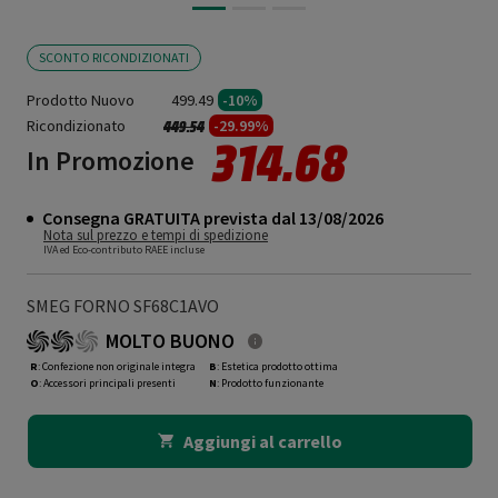
SCONTO RICONDIZIONATI
Prodotto Nuovo
499.49
-10%
Ricondizionato
Prezzo ridotto da
a
-29.99%
449.54
314.68
In Promozione
Consegna GRATUITA prevista dal 13/08/2026
Nota sul prezzo e tempi di spedizione
IVA ed Eco-contributo RAEE incluse
SMEG FORNO SF68C1AVO
MOLTO BUONO
R
: Confezione non originale integra
B
: Estetica prodotto ottima
O
: Accessori principali presenti
N
: Prodotto funzionante
Aggiungi al carrello