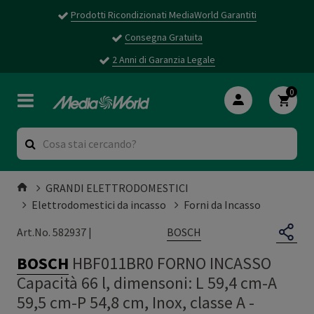
Prodotti Ricondizionati MediaWorld Garantiti
Consegna Gratuita
2 Anni di Garanzia Legale
0
GRANDI ELETTRODOMESTICI
Elettrodomestici da incasso
Forni da Incasso
BOSCH
Art.No. 582937 |
BOSCH
HBF011BR0 FORNO INCASSO
Capacità 66 l, dimensoni: L 59,4 cm-A
59,5 cm-P 54,8 cm, Inox, classe A -