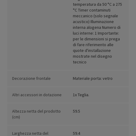
temperatura da 50 °C a 275
°C Timer contaminuti
meccanico (solo segnale
acustico) Illuminazione
interna alogena Numero di
luci interne: 1 Importante:
per le dimensioni si prega
di fare riferimento alle
quote d'installazione
mostrate nel disegno
tecnico
Decorazione frontale
Materiale porta: vetro
Altri accessori in dotazione
1x Teglia.
Altezza netta del prodotto
59.5
(cm)
Larghezza netta del
59.4