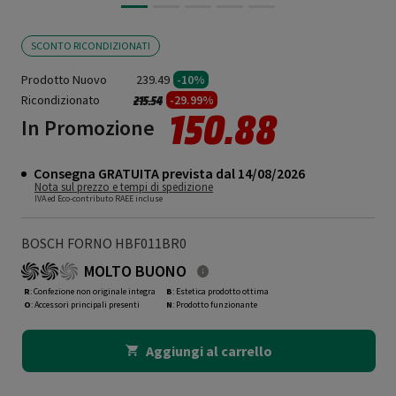
SCONTO RICONDIZIONATI
Prodotto Nuovo
239.49
-10%
Ricondizionato
Prezzo ridotto da
a
-29.99%
215.54
150.88
In Promozione
Consegna GRATUITA prevista dal 14/08/2026
Nota sul prezzo e tempi di spedizione
IVA ed Eco-contributo RAEE incluse
BOSCH FORNO HBF011BR0
MOLTO BUONO
R
: Confezione non originale integra
B
: Estetica prodotto ottima
O
: Accessori principali presenti
N
: Prodotto funzionante
Aggiungi al carrello