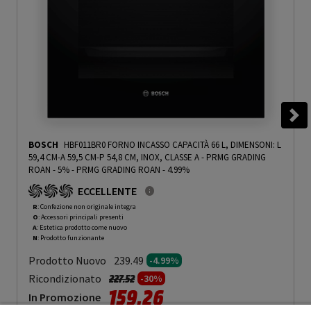
BOSCH
HBF011BR0 FORNO INCASSO CAPACITÀ 66 L, DIMENSONI: L
59,4 CM-A 59,5 CM-P 54,8 CM, INOX, CLASSE A - PRMG GRADING
ROAN - 5%
-
PRMG GRADING ROAN - 4.99%
ECCELLENTE
R
: Confezione non originale integra
O
: Accessori principali presenti
A
: Estetica prodotto come nuovo
N
: Prodotto funzionante
Prodotto Nuovo
239.49
-4.99%
Prezzo ridotto da
a
Ricondizionato
227.52
-30%
159.26
In Promozione