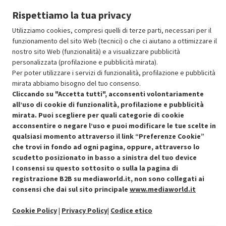
Rispettiamo la tua privacy
Aggiungi al carrello
Utilizziamo cookies, compresi quelli di terze parti, necessari per il
funzionamento del sito Web (tecnici) o che ci aiutano a ottimizzare il
nostro sito Web (funzionalità) e a visualizzare pubblicità
SCONTO RICONDIZIONATI
personalizzata (profilazione e pubblicità mirata).
Approfitta dello sconto del 30% sul prodotto ricondizionato.
Per poter utilizzare i servizi di funzionalità, profilazione e pubblicità
mirata abbiamo bisogno del tuo consenso.
Cliccando su "Accetta tutti", acconsenti volontariamente
all’uso di cookie di funzionalità, profilazione e pubblicità
mirata. Puoi scegliere per quali categorie di cookie
acconsentire o negare l’uso e puoi modificare le tue scelte in
Condizioni generali di vendita
qualsiasi momento attraverso il link “Preferenze Cookie”
Recedere dal contratto qui
che trovi in fondo ad ogni pagina, oppure, attraverso lo
Cookie Policy
scudetto posizionato in basso a sinistra del tuo device
I consensi su questo sottosito o sulla la pagina di
registrazione B2B su mediaworld.it, non sono collegati ai
Preferenze cookie
consensi che dai sul sito principale
www.mediaworld.it
Informativa privacy
Cookie Policy
|
Privacy Policy
|
Codice etico