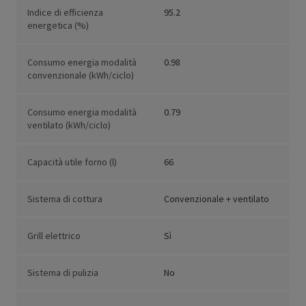
Indice di efficienza
95.2
energetica (%)
Consumo energia modalità
0.98
convenzionale (kWh/ciclo)
Consumo energia modalità
0.79
ventilato (kWh/ciclo)
Capacità utile forno (l)
66
Sistema di cottura
Convenzionale + ventilato
Grill elettrico
Sì
Sistema di pulizia
No