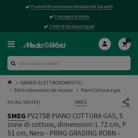
Prodotti Ricondizionati MediaWorld Garantiti
Consegna Gratuita
2 Anni di Garanzia Legale
0
GRANDI ELETTRODOMESTICI
Elettrodomestici da incasso
Piani Cottura a gas
SMEG
Art.No. 583434 |
SMEG
PV275B PIANO COTTURA GAS, 5
zone di cottura, dimensioni: L 72 cm, P
51 cm, Nero - PRMG GRADING ROBN -