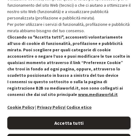
funzionamento del sito Web (tecnici) o che ci aiutano a ottimizzare il
nostro sito Web (funzionalità) e a visualizzare pubblicità
SCONTO RICONDIZIONATI
personalizzata (profilazione e pubblicità mirata).
Approfitta dello sconto del 30% sul prodotto ricondizionato.
Per poter utilizzare i servizi di funzionalità, profilazione e pubblicità
mirata abbiamo bisogno del tuo consenso.
Cliccando su "Accetta tutti", acconsenti volontariamente
all’uso di cookie di funzionalità, profilazione e pubblicità
mirata. Puoi scegliere per quali categorie di cookie
acconsentire o negare l’uso e puoi modificare le tue scelte in
Condizioni generali di vendita
qualsiasi momento attraverso il link “Preferenze Cookie”
Recedere dal contratto qui
che trovi in fondo ad ogni pagina, oppure, attraverso lo
Cookie Policy
scudetto posizionato in basso a sinistra del tuo device
I consensi su questo sottosito o sulla la pagina di
registrazione B2B su mediaworld.it, non sono collegati ai
Preferenze cookie
consensi che dai sul sito principale
www.mediaworld.it
Informativa privacy
Cookie Policy
|
Privacy Policy
|
Codice etico
Accessibilità
Accetta tutti