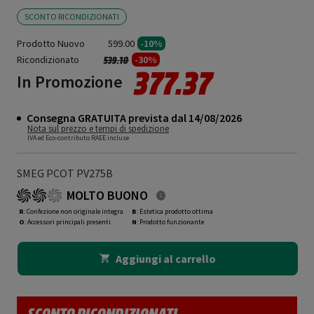
SCONTO RICONDIZIONATI
Prodotto Nuovo
599.00
-10%
Ricondizionato
Prezzo ridotto da
a
-30%
539.10
377.37
In Promozione
Consegna GRATUITA prevista dal 14/08/2026
Nota sul prezzo e tempi di spedizione
IVA ed Eco-contributo RAEE incluse
SMEG PCOT PV275B
MOLTO BUONO
R
: Confezione non originale integra
B
: Estetica prodotto ottima
O
: Accessori principali presenti
N
: Prodotto funzionante
Aggiungi al carrello
SCONTO RICONDIZIONATI