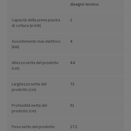
disegno tecnico.
Capacità della prima piastra
1
di cottura (in kW)
Assorbimento max elettrico
4
(kW)
Altezza netta del prodotto
4.8
(cm)
Larghezza netta del
72
prodotto (cm)
Profondità netta del
51
prodotto (cm)
Peso netto del prodotto
17.2