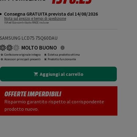
Consegna GRATUITA prevista dal 14/08/2026
Nota sul prezzo e tempi di spedizione
IVA ed Eco-contributo RAEE incluse
SAMSUNG LCD75 75Q60DAU
MOLTO BUONO
O
: Confezione originale integra
B
: Estetica prodotto ottima
O
: Accessori principali presenti
N
: Prodotto funzionante
Aggiungi al carrello
OFFERTE IMPERDIBILI
Risparmio garantito rispetto al corrispondente
prodotto nuovo.