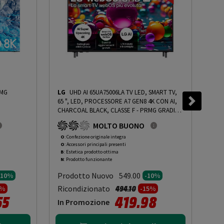
MG
LG
UHD AI 65UA75006LA TV LED, SMART TV,
SA
65 ", LED, PROCESSORE A7 GEN8 4K CON AI,
NEO 
CHARCOAL BLACK, CLASSE F - PRMG GRADING
PRO
OOBN - 10%
-
PRMG GRADING OOBN - 10%
PRO
MOLTO BUONO
QUA
NEO
O
: Confezione originale integra
O
: 
O
: Accessori principali presenti
O
: 
10%
B
: Estetica prodotto ottima
B
: 
N
: Prodotto funzionante
N
: 
Prodotto Nuovo
Pr
549.00
-10%
-10%
to da
Prezzo ridotto da
a
Ricondizionato
Ric
494.10
0%
-15%
55
419.98
In Promozione
In