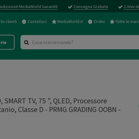
ndizionati MediaWorld Garantiti
Consegna Gratuita
2 Anni d
o clienti
Contattaci
MediaWorld.it
Ordini
Tutte le mar
rie
SMART TV, 75 ", QLED, Processore
tanio, Classe D - PRMG GRADING OOBN -