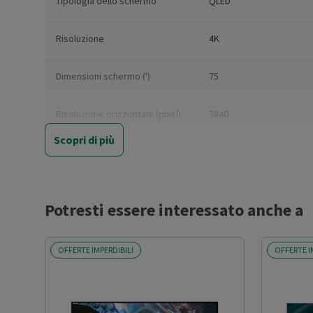
Tipologia dello schermo
QLED
Risoluzione
4K
Dimensioni schermo (')
75
Risoluzione orizzontale (pixel)
3840
Scopri di più
Risoluzione verticale (pixel)
2160
Formato schermo
16:9
Potresti essere interessato anche a
Diagonale schermo (cm)
189
OFFERTE IMPERDIBILI
OFFERTE I
HDR (High-Dynamic-Range)
Sì
Stabilità immagine (Hz)
60