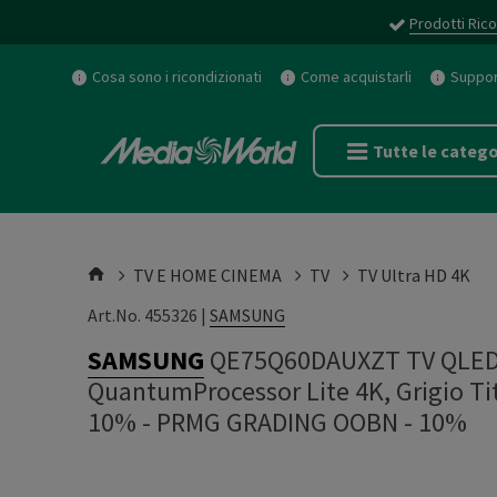
Prodotti Rico
Cosa sono i ricondizionati
Come acquistarli
Support
Tutte le catego
TV E HOME CINEMA
TV
TV Ultra HD 4K
Art.No. 455326 |
SAMSUNG
SAMSUNG
QE75Q60DAUXZT TV QLED, 
QuantumProcessor Lite 4K, Grigio Ti
10%
-
PRMG GRADING OOBN - 10%