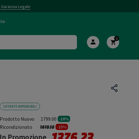
i Garanzia Legale
che
0
OFFERTE IMPERDIBILI
Prodotto Nuovo
1799.00
-10%
Prezzo ridotto da
a
Ricondizionato
1619.10
-15%
1376.23
In Promozione