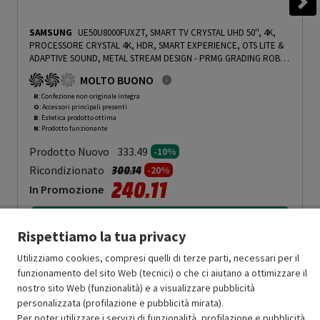
SAMSUNG
UE50U8000FUXZT, SMART TV CRYSTAL UHD 50'', 4K,
PROCESSORE CRYSTAL 4K, HDR, SMART EXPERIENCE, OTS LITE &
ADAPTIVE SOUND, METAL STREAM DESIGN
-
PRMG GRADING ROBN -
10%
MOLTO BUONO
R
: Confezione non originale integra
O
: Accessori principali presenti
B
: Estetica prodotto ottima
N
: Prodotto funzionante
Prodotto Nuovo
333.49
-10%
Prezzo ridotto da
a
Ricondizionato
300.14
-20%
240.11
In Promozione
Aggiungi al carrello
Rispettiamo la tua privacy
Utilizziamo cookies, compresi quelli di terze parti, necessari per il
funzionamento del sito Web (tecnici) o che ci aiutano a ottimizzare il
OFFERTE IMPERDIBILI
nostro sito Web (funzionalità) e a visualizzare pubblicità
Risparmio garantito rispetto al corrispondente prodotto nuovo.
personalizzata (profilazione e pubblicità mirata).
Per poter utilizzare i servizi di funzionalità, profilazione e pubblicità