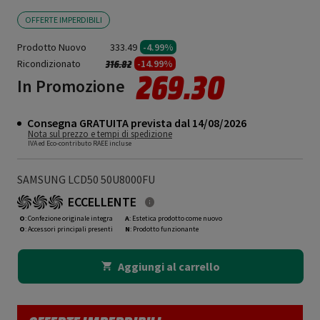
OFFERTE IMPERDIBILI
Prodotto Nuovo
333.49
-4.99%
Ricondizionato
Prezzo ridotto da
a
-14.99%
316.82
269.30
In Promozione
Consegna GRATUITA prevista dal 14/08/2026
Nota sul prezzo e tempi di spedizione
IVA ed Eco-contributo RAEE incluse
SAMSUNG LCD50 50U8000FU
ECCELLENTE
O
: Confezione originale integra
A
: Estetica prodotto come nuovo
O
: Accessori principali presenti
N
: Prodotto funzionante
Aggiungi al carrello