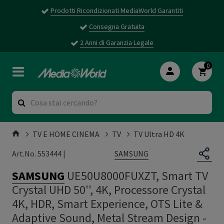
Prodotti Ricondizionati MediaWorld Garantiti
Consegna Gratuita
2 Anni di Garanzia Legale
0
TV E HOME CINEMA
TV
TV Ultra HD 4K
SAMSUNG
Art.No. 553444 |
SAMSUNG
UE50U8000FUXZT, Smart TV
Crystal UHD 50'', 4K, Processore Crystal
4K, HDR, Smart Experience, OTS Lite &
Adaptive Sound, Metal Stream Design
-