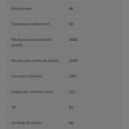
Risoluzione
4K
Dimensioni schermo (')
50
Risoluzione orizzontale
3840
(pixel)
Risoluzione verticale (pixel)
2160
Formato schermo
16:9
Diagonale schermo (cm)
112
3D
No
Occhiali 3D inclusi
No