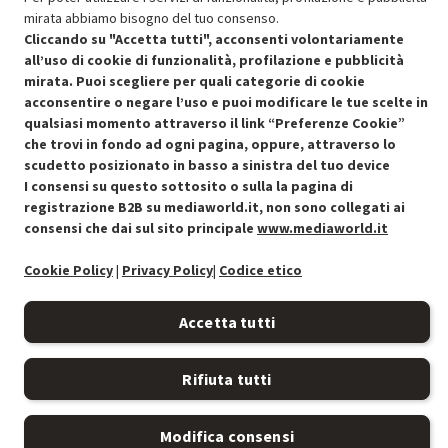
mirata abbiamo bisogno del tuo consenso.
Cliccando su "Accetta tutti", acconsenti volontariamente
all’uso di cookie di funzionalità, profilazione e pubblicità
mirata. Puoi scegliere per quali categorie di cookie
Condizioni generali di vendita
acconsentire o negare l’uso e puoi modificare le tue scelte in
Recedere dal contratto qui
qualsiasi momento attraverso il link “Preferenze Cookie”
che trovi in fondo ad ogni pagina, oppure, attraverso lo
Cookie Policy
scudetto posizionato in basso a sinistra del tuo device
I consensi su questo sottosito o sulla la pagina di
Preferenze cookie
registrazione B2B su mediaworld.it, non sono collegati ai
consensi che dai sul sito principale
www.mediaworld.it
Informativa privacy
Cookie Policy
|
Privacy Policy
|
Codice etico
Accessibilità
Accetta tutti
Rifiuta tutti
Modifica consensi