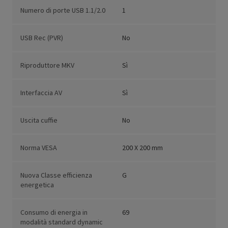
Numero di porte USB 1.1/2.0
1
USB Rec (PVR)
No
Riproduttore MKV
Sì
Interfaccia AV
Sì
Uscita cuffie
No
Norma VESA
200 X 200 mm
Nuova Classe efficienza
G
energetica
Consumo di energia in
69
modalità standard dynamic