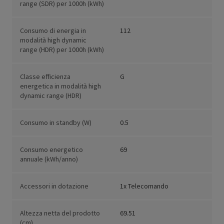
range (SDR) per 1000h (kWh)
Consumo di energia in
112
modalità high dynamic
range (HDR) per 1000h (kWh)
Classe efficienza
G
energetica in modalità high
dynamic range (HDR)
Consumo in standby (W)
0.5
Consumo energetico
69
annuale (kWh/anno)
Accessori in dotazione
1x Telecomando
Altezza netta del prodotto
69.51
(cm)