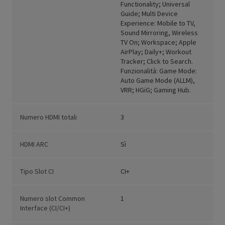
Functionality; Universal
Guide; Multi Device
Experience: Mobile to TV,
Sound Mirroring, Wireless
TV On; Workspace; Apple
AirPlay; Daily+; Workout
Tracker; Click to Search.
Funzionalità: Game Mode:
Auto Game Mode (ALLM),
VRR; HGiG; Gaming Hub.
Numero HDMI totali
3
HDMI ARC
Sì
Tipo Slot CI
CI+
Numero slot Common
1
Interface (CI/CI+)