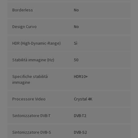
Borderless
No
Design Curvo
No
HDR (High-Dynamic-Range)
Sì
Stabilità immagine (Hz)
50
Specifiche stabilità
HDR10+
immagine
Processore Video
Crystal 4K
Sintonizzatore DVB-T
DVB-T2
Sintonizzatore DVB-S
DVB-S2