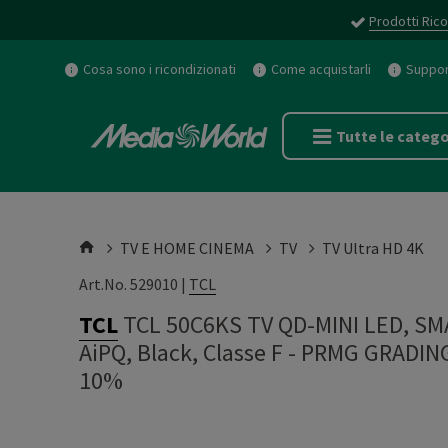
Prodotti Rico
Cosa sono i ricondizionati
Come acquistarli
Support
Tutte le catego
TV E HOME CINEMA
TV
TV Ultra HD 4K
Art.No. 529010 |
TCL
TCL
TCL 50C6KS TV QD-MINI LED, SMAR
AiPQ, Black, Classe F - PRMG GRADI
10%