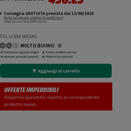
Consegna GRATUITA prevista dal 13/08/2026
Nota sul prezzo e tempi di spedizione
IVA ed Eco-contributo RAEE incluse
TCL LCD50 50C6KS
MOLTO BUONO
O
: Confezione originale integra
B
: Estetica prodotto ottima
O
: Accessori principali presenti
N
: Prodotto funzionante
Aggiungi al carrello
OFFERTE IMPERDIBILI
Risparmio garantito rispetto al corrispondente
prodotto nuovo.