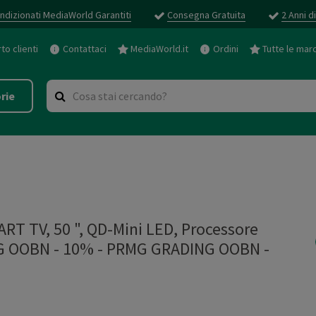
ndizionati MediaWorld Garantiti
Consegna Gratuita
2 Anni d
o clienti
Contattaci
MediaWorld.it
Ordini
Tutte le mar
rie
T TV, 50 ", QD-Mini LED, Processore
NG OOBN - 10%
-
PRMG GRADING OOBN -