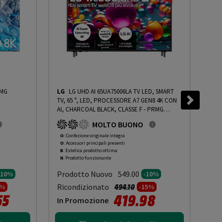
MG
LG
LG UHD AI 65UA75006LA TV LED, SMART
SA
TV, 65 ", LED, PROCESSORE A7 GEN8 4K CON
NEO 
AI, CHARCOAL BLACK, CLASSE F - PRMG
PRO
GRADING OOBN - 10%
-
PRMG GRADING OOBN
PRO
MOLTO BUONO
- 10%
QUA
NEO
O
: Confezione originale integra
O
: 
O
: Accessori principali presenti
O
: 
10%
B
: Estetica prodotto ottima
B
: 
N
: Prodotto funzionante
N
: 
Prodotto Nuovo
Pr
549.00
-10%
-10%
to da
Prezzo ridotto da
a
Ricondizionato
Ric
494.10
0%
-15%
55
419.98
In Promozione
In