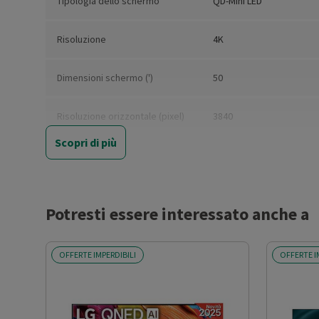
Tipologia dello schermo
QD-Mini LED
Risoluzione
4K
Dimensioni schermo (')
50
Risoluzione orizzontale (pixel)
3840
Scopri di più
Risoluzione verticale (pixel)
2160
Formato schermo
16:9
Potresti essere interessato anche a
Diagonale schermo (cm)
126
OFFERTE IMPERDIBILI
OFFERTE I
3D
No
Occhiali 3D inclusi
No