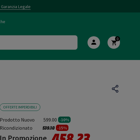
i Garanzia Legale
che
0
OFFERTE IMPERDIBILI
Prodotto Nuovo
599.00
-10%
Prezzo ridotto da
a
Ricondizionato
539.10
-15%
458.23
In Promozione