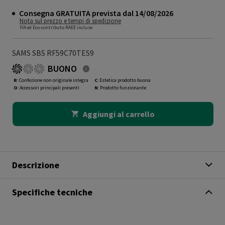
Consegna GRATUITA prevista dal 14/08/2026
Nota sul prezzo e tempi di spedizione
IVA ed Eco-contributo RAEE incluse
SAMS SBS RF59C70TES9
BUONO
R
: Confezione non originale integra
C
: Estetica prodotto buona
O
: Accessori principali presenti
N
: Prodotto funzionante
Aggiungi al carrello
Descrizione
Specifiche tecniche