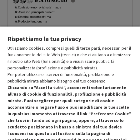
MOLTO BUONO
L 91,2 CM A 177,9 CM P 72,3 CM, METAL INOX, CLASSE E - PRMG
GRADING ROBN - 10%
-
PRMG GRADING ROBN - 10%
R
: Confezione non originale integra
O
: Accessori principali presenti
B
: Estetica prodotto ottima
N
: Prodotto funzionante
Prodotto Nuovo
2914.27
-10%
Rispettiamo la tua privacy
Prezzo ridotto da
a
Ricondizionato
2622.84
-50%
1311.42
In Promozione
Utilizziamo cookies, compresi quelli di terze parti, necessari per il
funzionamento del sito Web (tecnici) o che ci aiutano a ottimizzare
il nostro sito Web (funzionalità) e a visualizzare pubblicità
Aggiungi al carrello
personalizzata (profilazione e pubblicità mirata).
Per poter utilizzare i servizi di funzionalità, profilazione e
pubblicità mirata abbiamo bisogno del tuo consenso.
SCONTO RICONDIZIONATI
Cliccando su "Accetta tutti", acconsenti volontariamente
Approfitta dello sconto del 50% sul prodotto ricondizionato.
all’uso di cookie di funzionalità, profilazione e pubblicità
mirata. Puoi scegliere per quali categorie di cookie
acconsentire o negare l’uso e puoi modificare le tue scelte
in qualsiasi momento attraverso il link “Preferenze Cookie”
che trovi in fondo ad ogni pagina, oppure, attraverso lo
scudetto posizionato in basso a sinistra del tuo device
I consensi su questo sottosito o sulla la pagina di
Condizioni generali di vendita
Recedere dal contratto qui