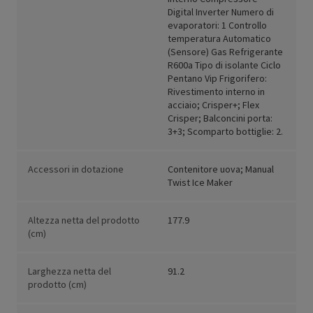
Digital Inverter Numero di
evaporatori: 1 Controllo
temperatura Automatico
(Sensore) Gas Refrigerante
R600a Tipo di isolante Ciclo
Pentano Vip Frigorifero:
Rivestimento interno in
acciaio; Crisper+; Flex
Crisper; Balconcini porta:
3+3; Scomparto bottiglie: 2.
Accessori in dotazione
Contenitore uova; Manual
Twist Ice Maker
Altezza netta del prodotto
177.9
(cm)
Larghezza netta del
91.2
prodotto (cm)