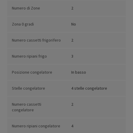
Numero di Zone
2
Zona 0 gradi
No
Numero cassetti frigorifero
2
Numero ripiani frigo
3
Posizione congelatore
In basso
Stelle congelatore
4 stelle congelatore
Numero cassetti
2
congelatore
Numero ripiani congelatore
4