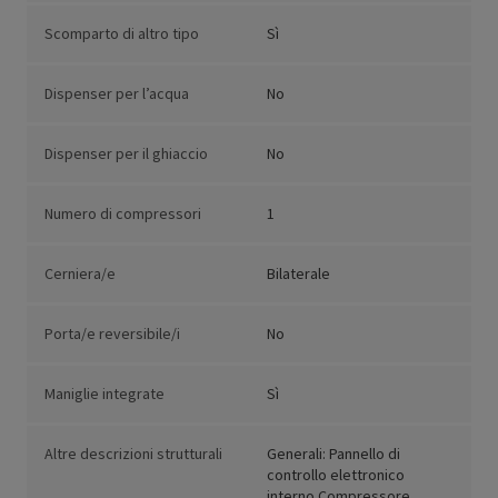
Scomparto di altro tipo
Sì
Dispenser per l’acqua
No
Dispenser per il ghiaccio
No
Numero di compressori
1
Cerniera/e
Bilaterale
Porta/e reversibile/i
No
Maniglie integrate
Sì
Altre descrizioni strutturali
Generali: Pannello di
controllo elettronico
interno Compressore