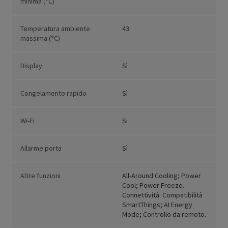
minima (°C)
Temperatura ambiente
43
massima (°C)
Display
Sì
Congelamento rapido
Sì
Wi-Fi
Si
Allarme porta
Sì
Altre funzioni
All-Around Cooling; Power
Cool; Power Freeze.
Connettività: Compatibilità
SmartThings; AI Energy
Mode; Controllo da remoto.