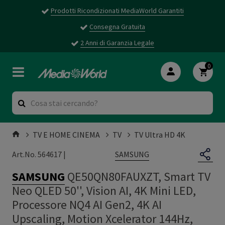
Prodotti Ricondizionati MediaWorld Garantiti
Consegna Gratuita
2 Anni di Garanzia Legale
0
TV E HOME CINEMA
TV
TV Ultra HD 4K
SAMSUNG
Art.No. 564617 |
SAMSUNG
QE50QN80FAUXZT, Smart TV
Neo QLED 50'', Vision AI, 4K Mini LED,
Processore NQ4 AI Gen2, 4K AI
Upscaling, Motion Xcelerator 144Hz,