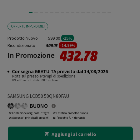
OFFERTE IMPERDIBILI
Prodotto Nuovo
599.00
-15%
Ricondizionato
Prezzo ridotto da
a
-14.99%
509.15
432.78
In Promozione
Consegna GRATUITA prevista dal 14/08/2026
Nota sul prezzo e tempi di spedizione
IVA ed Eco-contributo RAEE incluse
SAMSUNG LCD50 50QN80FAU
BUONO
O
: Confezione originale integra
C
: Estetica prodotto buona
O
: Accessori principali presenti
N
: Prodotto funzionante
Aggiungi al carrello