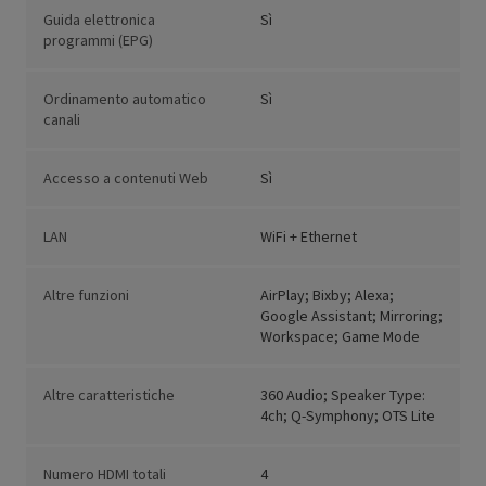
Guida elettronica
Sì
programmi (EPG)
Ordinamento automatico
Sì
canali
Accesso a contenuti Web
Sì
LAN
WiFi + Ethernet
Altre funzioni
AirPlay; Bixby; Alexa;
Google Assistant; Mirroring;
Workspace; Game Mode
Altre caratteristiche
360 Audio; Speaker Type:
4ch; Q-Symphony; OTS Lite
Numero HDMI totali
4