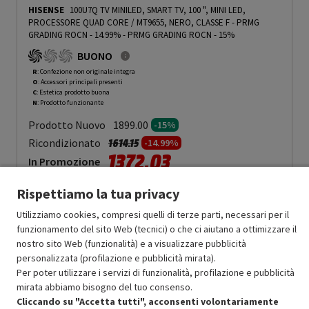
HISENSE
100U7Q TV MINILED, SMART TV, 100 ", MINI LED,
PROCESSORE QUAD CORE / MT9655, NERO, CLASSE F - PRMG
GRADING ROCN - 14.99%
-
PRMG GRADING ROCN - 15%
BUONO
R
: Confezione non originale integra
O
: Accessori principali presenti
C
: Estetica prodotto buona
N
: Prodotto funzionante
Prodotto Nuovo
1899.00
-15%
Prezzo ridotto da
a
Ricondizionato
1614.15
-14.99%
1372.03
In Promozione
Rispettiamo la tua privacy
Aggiungi al carrello
Utilizziamo cookies, compresi quelli di terze parti, necessari per il
funzionamento del sito Web (tecnici) o che ci aiutano a ottimizzare il
nostro sito Web (funzionalità) e a visualizzare pubblicità
OFFERTE IMPERDIBILI
personalizzata (profilazione e pubblicità mirata).
Risparmio garantito rispetto al corrispondente prodotto nuovo.
Per poter utilizzare i servizi di funzionalità, profilazione e pubblicità
mirata abbiamo bisogno del tuo consenso.
Cliccando su "Accetta tutti", acconsenti volontariamente