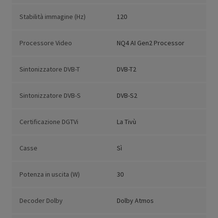
Stabilità immagine (Hz)
120
Processore Video
NQ4 AI Gen2 Processor
Sintonizzatore DVB-T
DVB-T2
Sintonizzatore DVB-S
DVB-S2
Certificazione DGTVi
La Tivù
Casse
Sì
Potenza in uscita (W)
30
Decoder Dolby
Dolby Atmos