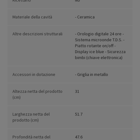
Ricettario
No
Materiale della cavità
- Ceramica
Altre descrizioni strutturali
- Orologio digitale 24 ore -
Sistema microonde T.D.S. -
Piatto rotante on/off -
Display ice blue - Sicurezza
bimbi (chiave elettronica)
Accessori in dotazione
- Griglia in metallo
Altezza netta del prodotto
31
(cm)
Larghezza netta del
51.7
prodotto (cm)
Profondità netta del
47.6