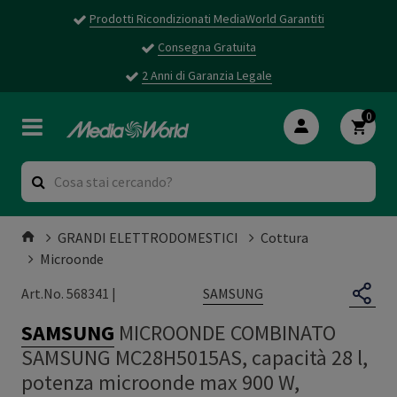
Prodotti Ricondizionati MediaWorld Garantiti
Consegna Gratuita
2 Anni di Garanzia Legale
0
GRANDI ELETTRODOMESTICI
Cottura
Microonde
SAMSUNG
Art.No. 568341 |
SAMSUNG
MICROONDE COMBINATO
SAMSUNG MC28H5015AS, capacità 28 l,
potenza microonde max 900 W,