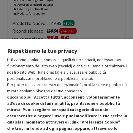
O
: Confezione originale integra
O
: Accessori principali presenti
B
: Estetica prodotto ottima
N
: Prodotto funzionante
Prodotto Nuovo
149.49
-10%
Prezzo ridotto da
a
Ricondizionato
134.54
-14.99%
114.36
In Promozione
Rispettiamo la tua privacy
Aggiungi al carrello
Utilizziamo cookies, compresi quelli di terze parti, necessari per il
funzionamento del sito Web (tecnici) o che ci aiutano a ottimizzare il
nostro sito Web (funzionalità) e a visualizzare pubblicità
OFFERTE IMPERDIBILI
personalizzata (profilazione e pubblicità mirata).
Risparmio garantito rispetto al corrispondente prodotto nuovo.
Per poter utilizzare i servizi di funzionalità, profilazione e pubblicità
mirata abbiamo bisogno del tuo consenso.
Cliccando su "Accetta tutti", acconsenti volontariamente
all’uso di cookie di funzionalità, profilazione e pubblicità
mirata. Puoi scegliere per quali categorie di cookie
acconsentire o negare l’uso e puoi modificare le tue scelte in
qualsiasi momento attraverso il link “Preferenze Cookie”
Condizioni generali di vendita
Recedere dal contratto qui
che trovi in fondo ad ogni pagina, oppure, attraverso lo