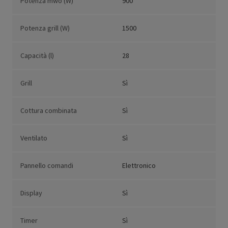
Potenza mwo (W)
900
Potenza grill (W)
1500
Capacità (l)
28
Grill
Sì
Cottura combinata
Sì
Ventilato
Sì
Pannello comandi
Elettronico
Display
Sì
Timer
Sì