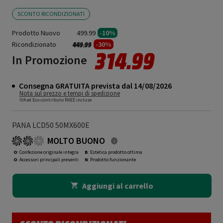
SCONTO RICONDIZIONATI
Prodotto Nuovo
499.99
-10%
Ricondizionato
Prezzo ridotto da
a
-30%
449.99
314.99
In Promozione
Consegna GRATUITA prevista dal 14/08/2026
Nota sul prezzo e tempi di spedizione
IVA ed Eco-contributo RAEE incluse
PANA LCD50 50MX600E
MOLTO BUONO
O
: Confezione originale integra
B
: Estetica prodotto ottima
O
: Accessori principali presenti
N
: Prodotto funzionante
Aggiungi al carrello