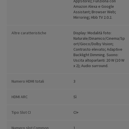
AppStore); Funziona con
Amazon Alexa e Google
Assistant; Browser Web;
Mirroring; Hbb TV 2.0.2.
Altre caratteristiche
Display: Modalità foto:
Naturale/Dinamico/Cinema/Sp
ort/Gioco/Dolby Vision;
Contrasto elevato; Adaptive
Backlight Dimming. Suono:
Uscita altoparlanti: 20 W (10 W
x 2); Audio surround.
Numero HDMI totali
3
HDMI ARC
Sì
Tipo Slot CI
CI+
Numero slot Common
1