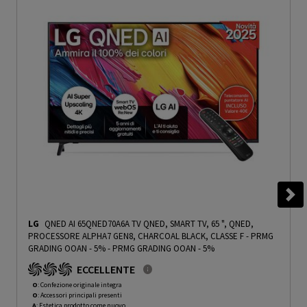
LG
QNED AI 65QNED70A6A TV QNED, SMART TV, 65 ", QNED,
PROCESSORE ALPHA7 GEN8, CHARCOAL BLACK, CLASSE F - PRMG
GRADING OOAN - 5%
-
PRMG GRADING OOAN - 5%
ECCELLENTE
O
: Confezione originale integra
O
: Accessori principali presenti
A
: Estetica prodotto come nuovo