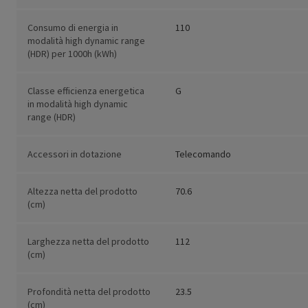
Consumo di energia in
110
modalità high dynamic range
(HDR) per 1000h (kWh)
Classe efficienza energetica
G
in modalità high dynamic
range (HDR)
Accessori in dotazione
Telecomando
Altezza netta del prodotto
70.6
(cm)
Larghezza netta del prodotto
112
(cm)
Profondità netta del prodotto
23.5
(cm)