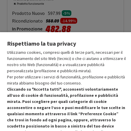
N
: Prodotto funzionante
Prodotto Nuovo
597.99
-5%
Prezzo ridotto da
a
Ricondizionato
568.09
-14.99%
482.88
In Promozione
Rispettiamo la tua privacy
Aggiungi al carrello
Utilizziamo cookies, compresi quelli di terze parti, necessari per il
funzionamento del sito Web (tecnici) o che ci aiutano a ottimizzare il
nostro sito Web (funzionalità) e a visualizzare pubblicità
OFFERTE IMPERDIBILI
personalizzata (profilazione e pubblicità mirata).
Risparmio garantito rispetto al corrispondente prodotto nuovo.
Per poter utilizzare i servizi di funzionalità, profilazione e pubblicità
mirata abbiamo bisogno del tuo consenso.
Cliccando su "Accetta tutti", acconsenti volontariamente
all’uso di cookie di funzionalità, profilazione e pubblicità
mirata. Puoi scegliere per quali categorie di cookie
acconsentire o negare l’uso e puoi modificare le tue scelte in
Condizioni generali di vendita
qualsiasi momento attraverso il link “Preferenze Cookie”
Recedere dal contratto qui
che trovi in fondo ad ogni pagina, oppure, attraverso lo
Cookie Policy
scudetto posizionato in basso a sinistra del tuo device