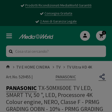
Prodotti Ricondizionati MediaWorld Garantiti
Consegna Gratuita
2 Anni di Garanzia Legale
0
TV E HOME CINEMA
TV
TV Ultra HD 4K
PANASONIC
Art.No. 529455 |
PANASONIC
TX-50MX600E TV LED,
SMART TV, 50 ", LED, Processore 4K
Colour engine, NERO, Classe F - PRMG
GRADING OOBN - 10%
-
PRMG GRADING