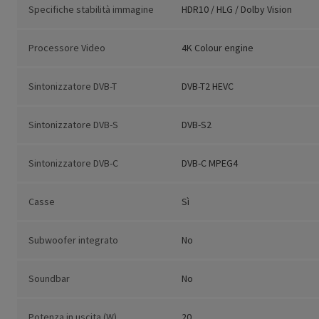
Specifiche stabilità immagine
HDR10 / HLG / Dolby Vision
Processore Video
4K Colour engine
Sintonizzatore DVB-T
DVB-T2 HEVC
Sintonizzatore DVB-S
DVB-S2
Sintonizzatore DVB-C
DVB-C MPEG4
Casse
Sì
Subwoofer integrato
No
Soundbar
No
Potenza in uscita (W)
20