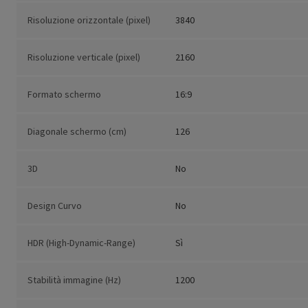
Risoluzione orizzontale (pixel)
3840
Risoluzione verticale (pixel)
2160
Formato schermo
16:9
Diagonale schermo (cm)
126
3D
No
Design Curvo
No
HDR (High-Dynamic-Range)
Sì
Stabilità immagine (Hz)
1200