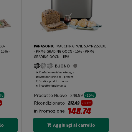
SD-
PANASONIC
MACCHINA PANE SD-YR2550SXE
 15%
-
- PRMG GRADING OOCN - 15%
-
PRMG
GRADING OOCN - 15%
BUONO
O
: Confezione originale integra
O
: Accessori principali presenti
C
: Estetica prodotto buona
N
: Prodotto funzionante
Prodotto Nuovo
249.99
5%
-15%
to da
Prezzo ridotto da
a
Ricondizionato
212.49
%
-30%
148.74
In Promozione
lo
Aggiungi al carrello