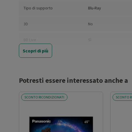
Tipo di supporto
Blu-Ray
3D
No
BD Live
Sì
Scopri di più
Numero HDMI totali
2
Numero USB
2
Potresti essere interessato anche a
Card reader
No
SCONTO RICONDIZIONATI
SCONTO R
Ethernet
Sì
WiFi
Sì