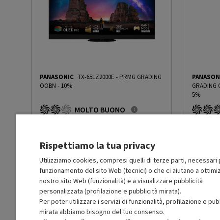
DLNA
Sì
AirPlay
No
Uscita coassiale
Sì
PANASONIC
TX-65LZ2000E
-
PRMG GRADING
PANASON
Uscita ottica
Sì
OOBN - 10%
GRADING 
5%
MOLTO BUONO
Sintonizzatore DVB-T
No
O
: Confezione originale integra
O
: Confezio
O
: Accessori principali presenti
O
: Accessor
B
: Estetica prodotto ottima
A
: Estetica
Sintonizzatore DVB-C
No
Rispettiamo la tua privacy
N
: Prodotto funzionante
N
: Prodotto
Prodotto Nuovo
Prodott
3399.99
-10%
Utilizziamo cookies, compresi quelli di terze parti, necessari p
Sintonizzatore DVB-S
No
funzionamento del sito Web (tecnici) o che ci aiutano a ottimiz
Prezzo ridotto da
a
Ricondizionato
Ricondi
3059.99
-50%
1529.99
nostro sito Web (funzionalità) e a visualizzare pubblicità
In Promozione
In Prom
personalizzata (profilazione e pubblicità mirata).
Upscaling
4K Upscaling
Per poter utilizzare i servizi di funzionalità, profilazione e pub
Aggiungi al carrello
mirata abbiamo bisogno del tuo consenso.
IPTV (Internet Protocol
No