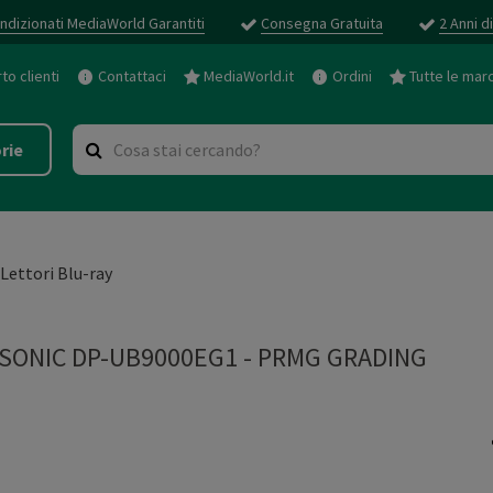
ndizionati MediaWorld Garantiti
Consegna Gratuita
2 Anni d
o clienti
Contattaci
MediaWorld.it
Ordini
Tutte le mar
rie
Lettori Blu-ray
SONIC DP-UB9000EG1
-
PRMG GRADING