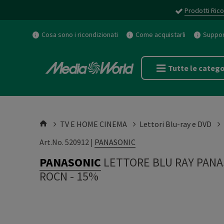
Prodotti Rico
Cosa sono i ricondizionati
Come acquistarli
Support
Tutte le catego
TV E HOME CINEMA
Lettori Blu-ray e DVD
Art.No. 520912 |
PANASONIC
PANASONIC
LETTORE BLU RAY PANA
ROCN - 15%