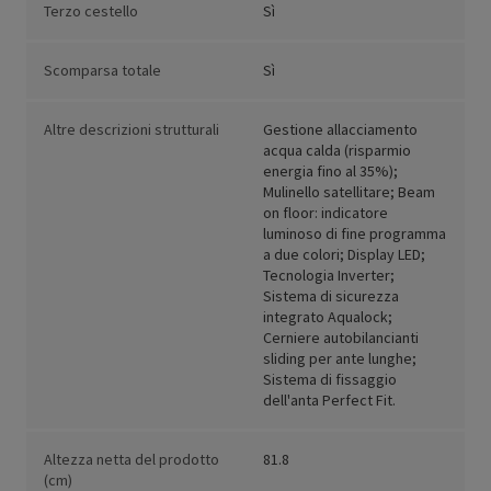
Terzo cestello
Sì
Scomparsa totale
Sì
Altre descrizioni strutturali
Gestione allacciamento
acqua calda (risparmio
energia fino al 35%);
Mulinello satellitare; Beam
on floor: indicatore
luminoso di fine programma
a due colori; Display LED;
Tecnologia Inverter;
Sistema di sicurezza
integrato Aqualock;
Cerniere autobilancianti
sliding per ante lunghe;
Sistema di fissaggio
dell'anta Perfect Fit.
Altezza netta del prodotto
81.8
(cm)