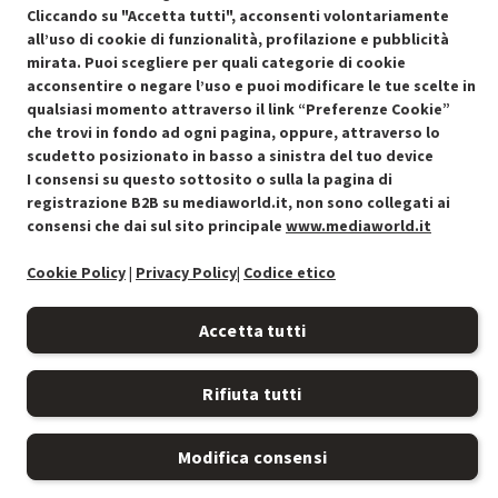
Cliccando su "Accetta tutti", acconsenti volontariamente
all’uso di cookie di funzionalità, profilazione e pubblicità
mirata. Puoi scegliere per quali categorie di cookie
acconsentire o negare l’uso e puoi modificare le tue scelte in
Condizioni generali di vendita
qualsiasi momento attraverso il link “Preferenze Cookie”
Recedere dal contratto qui
che trovi in fondo ad ogni pagina, oppure, attraverso lo
scudetto posizionato in basso a sinistra del tuo device
Cookie Policy
I consensi su questo sottosito o sulla la pagina di
registrazione B2B su mediaworld.it, non sono collegati ai
Preferenze cookie
consensi che dai sul sito principale
www.mediaworld.it
Informativa privacy
Cookie Policy
|
Privacy Policy
|
Codice etico
Accessibilità
Accetta tutti
Rifiuta tutti
Modifica consensi