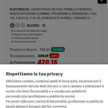
ELECTROLUX
LAVASTOVIGLIE INCASSO PANNELLO FRONTALE
NON IN DOTAZIONE EES48400L, PROGRAMMI 8, DIMENSIONI: L 59,6
CM, A 81,8 CM, P 55 CM, RUMOROSITÀ 44 DB(A), CONSUMO DI
ACQUA 10,5 L, GRIGIO, CLASSE C - PRMG GRADING ROCN - 14.99%
-
BUONO
PRMG GRADING ROCN - 14.99%
R
: Confezione non originale integra
O
: Accessori principali presenti
C
: Estetica prodotto buona
N
: Prodotto funzionante
Prodotto Nuovo
706.15
-14.99%
Prezzo ridotto da
a
Ricondizionato
600.23
-30%
420.16
In Promozione
Rispettiamo la tua privacy
Aggiungi al carrello
Utilizziamo cookies, compresi quelli di terze parti, necessari per il
funzionamento del sito Web (tecnici) o che ci aiutano a ottimizzare il
nostro sito Web (funzionalità) e a visualizzare pubblicità
SCONTO RICONDIZIONATI
personalizzata (profilazione e pubblicità mirata).
Approfitta dello sconto del 30% sul prodotto ricondizionato.
Per poter utilizzare i servizi di funzionalità, profilazione e pubblicità
mirata abbiamo bisogno del tuo consenso.