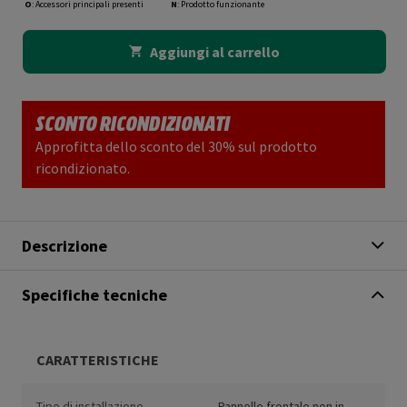
O
: Accessori principali presenti
N
: Prodotto funzionante
Aggiungi al carrello
SCONTO RICONDIZIONATI
Approfitta dello sconto del 30% sul prodotto
ricondizionato.
Descrizione
Specifiche tecniche
CARATTERISTICHE
Tipo di installazione
Pannello frontale non in