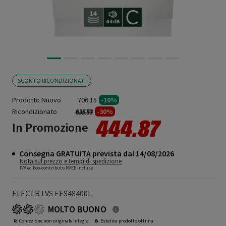
SCONTO RICONDIZIONATI
Prodotto Nuovo
706.15
-10%
Ricondizionato
Prezzo ridotto da
a
-30%
635.53
444.87
In Promozione
Consegna GRATUITA prevista dal 14/08/2026
Nota sul prezzo e tempi di spedizione
IVA ed Eco-contributo RAEE incluse
ELECTR LVS EES48400L
MOLTO BUONO
R
: Confezione non originale integra
B
: Estetica prodotto ottima