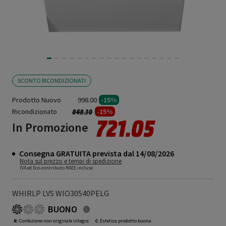
SCONTO RICONDIZIONATI
Prodotto Nuovo
998.00
-15%
Ricondizionato
Prezzo ridotto da
a
-15%
848.30
721.05
In Promozione
Consegna GRATUITA prevista dal 14/08/2026
Nota sul prezzo e tempi di spedizione
IVA ed Eco-contributo RAEE incluse
WHIRLP LVS WIO30540PELG
BUONO
R
: Confezione non originale integra
C
: Estetica prodotto buona