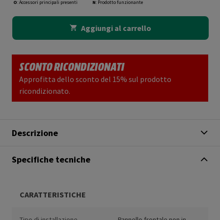
O
: Accessori principali presenti
N
: Prodotto funzionante
Aggiungi al carrello
SCONTO RICONDIZIONATI
Approfitta dello sconto del 15% sul prodotto
ricondizionato.
Descrizione
Specifiche tecniche
CARATTERISTICHE
Tipo di installazione
Pannello frontale non in