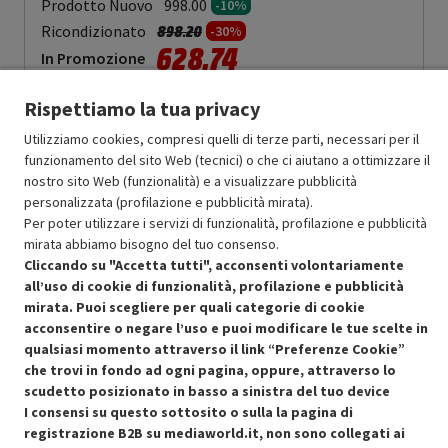
Prodotto Nuovo
998.00
-10%
Prezzo ridotto da
a
Ricondizionato
898.20
-30%
628.74
In Promozione
Rispettiamo la tua privacy
Aggiungi al carrello
Utilizziamo cookies, compresi quelli di terze parti, necessari per il
funzionamento del sito Web (tecnici) o che ci aiutano a ottimizzare il
nostro sito Web (funzionalità) e a visualizzare pubblicità
SCONTO RICONDIZIONATI
personalizzata (profilazione e pubblicità mirata).
Approfitta dello sconto del 30% sul prodotto ricondizionato.
Per poter utilizzare i servizi di funzionalità, profilazione e pubblicità
mirata abbiamo bisogno del tuo consenso.
Cliccando su "Accetta tutti", acconsenti volontariamente
all’uso di cookie di funzionalità, profilazione e pubblicità
mirata. Puoi scegliere per quali categorie di cookie
acconsentire o negare l’uso e puoi modificare le tue scelte in
Condizioni generali di vendita
qualsiasi momento attraverso il link “Preferenze Cookie”
Recedere dal contratto qui
che trovi in fondo ad ogni pagina, oppure, attraverso lo
Cookie Policy
scudetto posizionato in basso a sinistra del tuo device
I consensi su questo sottosito o sulla la pagina di
registrazione B2B su mediaworld.it, non sono collegati ai
Preferenze cookie