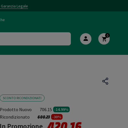
i Garanzia Legale
che
0
SCONTO RICONDIZIONATI
Prodotto Nuovo
706.15
-14.99%
Prezzo ridotto da
a
Ricondizionato
600.23
-30%
420.16
In Promozione