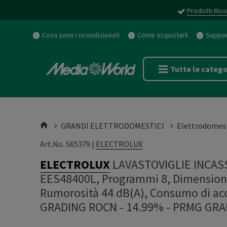
Prodotti Rico
Cosa sono i ricondizionati
Come acquistarli
Support
Tutte le catego
GRANDI ELETTRODOMESTICI
Elettrodomest
Art.No. 565379 |
ELECTROLUX
ELECTROLUX
LAVASTOVIGLIE INCASSO
EES48400L, Programmi 8, Dimensioni:
Rumorosità 44 dB(A), Consumo di acqu
GRADING ROCN - 14.99%
-
PRMG GRAD