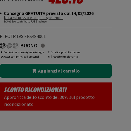
Consegna GRATUITA prevista dal 14/08/2026
Nota sul prezzo e tempi di spedizione
IVA ed Eco-contributo RAEE incluse
ELECTR LVS EES48400L
BUONO
R
: Confezione non originale integra
C
: Estetica prodotto buona
O
: Accessori principali presenti
N
: Prodotto funzionante
Aggiungi al carrello
SCONTO RICONDIZIONATI
Approfitta dello sconto del 30% sul prodotto
ricondizionato.