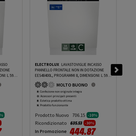
ASSO
ELECTROLUX
LAVASTOVIGLIE INCASSO
EL
ZIONE
PANNELLO FRONTALE NON IN DOTAZIONE
PAN
NI: L 59,6
EES48400L, PROGRAMMI 8, DIMENSIONI: L 59,6
EES
TÀ 44
CM, A 81,8 CM, P 55 CM, RUMOROSITÀ 44
CM,
MOLTO BUONO
GRIGIO,
DB(A), CONSUMO DI ACQUA 10,5 L, GRIGIO,
DB(
 10%
-
CLASSE C - PRMG GRADING ROBN - 10%
-
CLA
R
: Confezione non originale integra
R
: 
O
: Accessori principali presenti
O
: 
PRMG GRADING ROBN - 10%
PRM
B
: Estetica prodotto ottima
B
: 
N
: Prodotto funzionante
N
: 
Prodotto Nuovo
Pr
706.15
0%
-10%
to da
Prezzo ridotto da
a
Ricondizionato
Ric
635.53
%
-30%
7
444.87
In Promozione
In