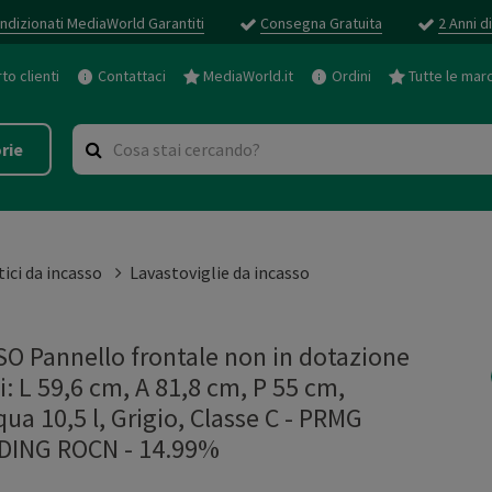
ndizionati MediaWorld Garantiti
Consegna Gratuita
2 Anni d
o clienti
Contattaci
MediaWorld.it
Ordini
Tutte le mar
rie
ici da incasso
Lavastoviglie da incasso
 Pannello frontale non in dotazione
 L 59,6 cm, A 81,8 cm, P 55 cm,
a 10,5 l, Grigio, Classe C - PRMG
ING ROCN - 14.99%