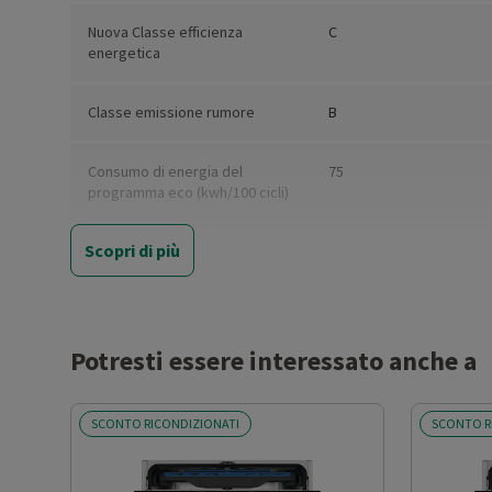
Nuova Classe efficienza
C
energetica
Classe emissione rumore
B
Consumo di energia del
75
programma eco (kwh/100 cicli)
Scopri di più
Capacità nominale di coperti
14
standard (Eco)
Consumo di acqua per ciclo
10.5
Eco (litri)
Potresti essere interessato anche a
Consumo energetico modalità
0.5
SCONTO RICONDIZIONATI
SCONTO R
spento (W)