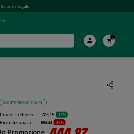
i Garanzia Legale
che
0
SCONTO RICONDIZIONATI
Prodotto Nuovo
706.15
-10%
Prezzo ridotto da
a
Ricondizionato
635.53
-30%
444.87
In Promozione