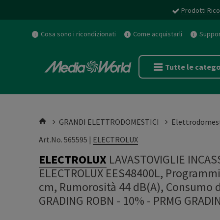
Prodotti Rico
Cosa sono i ricondizionati
Come acquistarli
Support
Tutte le catego
GRANDI ELETTRODOMESTICI
Elettrodomest
Art.No. 565595 |
ELECTROLUX
ELECTROLUX
LAVASTOVIGLIE INCASSO
ELECTROLUX EES48400L, Programmi 8,
cm, Rumorosità 44 dB(A), Consumo di 
GRADING ROBN - 10%
-
PRMG GRADIN