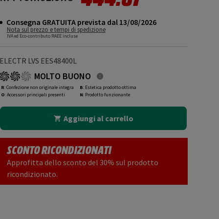
Consegna GRATUITA prevista dal 13/08/2026
Nota sul prezzo e tempi di spedizione
IVA ed Eco-contributo RAEE incluse
ELECTR LVS EES48400L
MOLTO BUONO
R
: Confezione non originale integra
B
: Estetica prodotto ottima
O
: Accessori principali presenti
N
: Prodotto funzionante
Aggiungi al carrello
SCONTO RICONDIZIONATI
Approfitta dello sconto del 30% sul prodotto
ricondizionato.