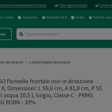
ndizionati MediaWorld Garantiti
Consegna Gratuita
2 Anni d
o clienti
Contattaci
MediaWorld.it
Ordini
Tutte le mar
rie
ici da incasso
Lavastoviglie da incasso
 Pannello frontale non in dotazione
 Dimensioni: L 59,6 cm, A 81,8 cm, P 55
acqua 10,5 l, Grigio, Classe C - PRMG
G ROBN - 10%