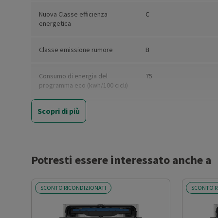
Nuova Classe efficienza
C
energetica
Classe emissione rumore
B
Consumo di energia del
75
programma eco (kwh/100 cicli)
Scopri di più
Capacità nominale di coperti
14
standard (Eco)
Consumo di acqua per ciclo
10.5
Eco (litri)
Potresti essere interessato anche a
Consumo energetico modalità
0.5
SCONTO RICONDIZIONATI
SCONTO R
spento (W)