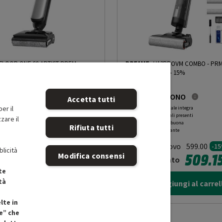
FLOOR ONE S9 ARTIST PREM.
-
DREAME
H13PROVM COMBO
-
PR
DING OOBN - 10%
GRADING OOCN - 15%
MOLTO BUONO
BUONO
Accetta tutti
er il
ne originale integra
O
: Confezione originale integra
i principali presenti
O
: Accessori principali presenti
zare il
 prodotto ottima
C
: Estetica prodotto buona
Rifiuta tutti
 funzionante
N
: Prodotto funzionante
o Nuovo
Prodotto Nuovo
499.49
599.00
-10%
-1
blicità
449.54
509.1
Modifica consensi
zionato
Ricondizionato
te
tà
Aggiungi al carrello
Aggiungi al carrel
a a Tasca) integrata; Durata della ricarica in ore: 4-5 h;
 di Ricarica; Tecnologia iLoop; Autopulente; Schermo:
lte in
ida vocale: sul manico; Wifi.
e” che