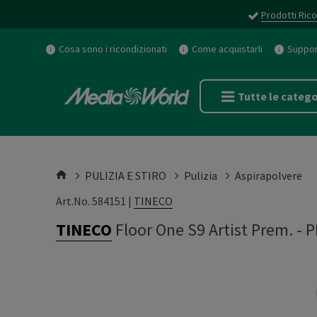
Prodotti Rico
Cosa sono i ricondizionati
Come acquistarli
Support
Tutte le catego
PULIZIA E STIRO
Pulizia
Aspirapolvere
Art.No. 584151 |
TINECO
TINECO
Floor One S9 Artist Prem.
-
P