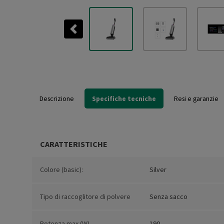
Previous
Descrizione
Specifiche tecniche
Resi e garanzie
CARATTERISTICHE
Colore (basic):
Silver
Tipo di raccoglitore di polvere
Senza sacco
Potenza max (W)
190