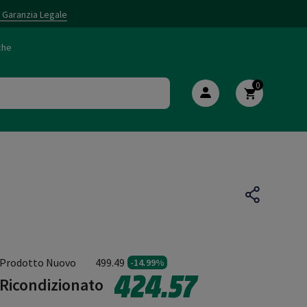
i Garanzia Legale
che
0
Prodotto Nuovo
499.49
-14.99%
424.57
Ricondizionato