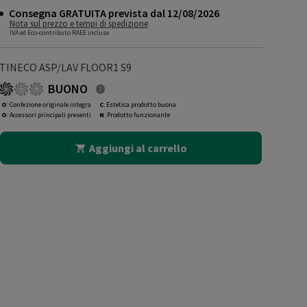
Consegna GRATUITA prevista dal 12/08/2026
Nota sul prezzo e tempi di spedizione
IVA ed Eco-contributo RAEE incluse
TINECO ASP/LAV FLOOR1 S9
BUONO
O
: Confezione originale integra
C
: Estetica prodotto buona
O
: Accessori principali presenti
N
: Prodotto funzionante
Aggiungi al carrello