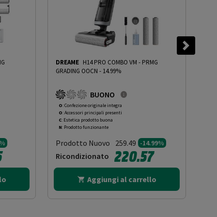
MG
DREAME
H14 PRO COMBO VM
-
PRMG
TI
GRADING OOCN - 14.99%
GRA
BUONO
O
: Confezione originale integra
O
: 
O
: Accessori principali presenti
O
: 
C
: Estetica prodotto buona
B
: 
N
: Prodotto funzionante
N
: 
Prodotto Nuovo
Pr
259.49
5%
-14.99%
5
220.57
Ricondizionato
Ri
lo
Aggiungi al carrello