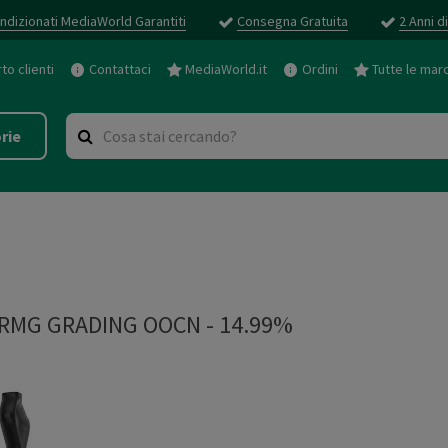
ndizionati MediaWorld Garantiti
Consegna Gratuita
2 Anni d
o clienti
Contattaci
MediaWorld.it
Ordini
Tutte le mar
rie
RMG GRADING OOCN - 14.99%