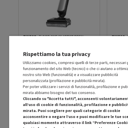
Controllo sull’impugnatura
Sì
Cordless
Sì
Funzione Wet &amp; Dry
Sì
TINECO
FLOOR ONE S9 ARTIST PREM.
-
TINECO
PRMG GRADING OOBN - 10%
PRMG GRA
Altre funzioni
Auto, Max, Aspirazione
Rispettiamo la tua privacy
MOLTO BUONO
Tubo telescopico
No
Utilizziamo cookies, compresi quelli di terze parti, necessari p
O
: Confezione originale integra
O
: Confezio
O
: Accessori principali presenti
O
: Accessor
funzionamento del sito Web (tecnici) o che ci aiutano a ottimiz
B
: Estetica prodotto ottima
B
: Estetica
nostro sito Web (funzionalità) e a visualizzare pubblicità
N
: Prodotto funzionante
N
: Prodotto
Tubo flessibile
No
personalizzata (profilazione e pubblicità mirata).
Prodotto Nuovo
Prodott
499.49
-10%
Per poter utilizzare i servizi di funzionalità, profilazione e pub
449.54
Ricondizionato
Ricondi
mirata abbiamo bisogno del tuo consenso.
Impugnatura ergonomica
Sì
Cliccando su "Accetta tutti", acconsenti volontariamen
all’uso di cookie di funzionalità, profilazione e pubblici
Aggiungi al carrello
Altre descrizioni strutturali
Batteria: 3900mAh (Batteri
mirata. Puoi scegliere per quali categorie di cookie
Metodo di Ricarica: Base
acconsentire o negare l’uso e puoi modificare le tue sce
LED; Assistenza: 360°; Gu
qualsiasi momento attraverso il link “Preferenze Cooki