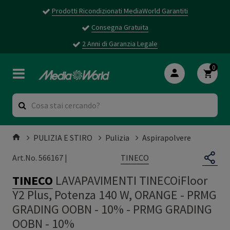
Prodotti Ricondizionati MediaWorld Garantiti
Consegna Gratuita
2 Anni di Garanzia Legale
0
PULIZIA E STIRO
Pulizia
Aspirapolvere
TINECO
Art.No. 566167 |
TINECO
LAVAPAVIMENTI TINECOiFloor
Y2 Plus, Potenza 140 W, ORANGE - PRMG
GRADING OOBN - 10%
-
PRMG GRADING
OOBN - 10%