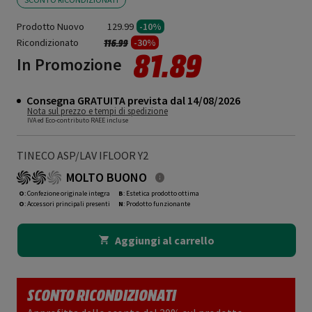
Prodotto Nuovo
129.99
-10%
Ricondizionato
Prezzo ridotto da
a
-30%
116.99
81.89
In Promozione
Consegna GRATUITA prevista dal 14/08/2026
Nota sul prezzo e tempi di spedizione
IVA ed Eco-contributo RAEE incluse
TINECO ASP/LAV IFLOOR Y2
MOLTO BUONO
O
: Confezione originale integra
B
: Estetica prodotto ottima
O
: Accessori principali presenti
N
: Prodotto funzionante
Aggiungi al carrello
SCONTO RICONDIZIONATI