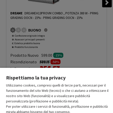
DREAME
DREAMEH13PROVM COMBO , POTENZA 300 W - PRMG
GRADING OOCN - 15%
-
PRMG GRADING OOCN - 15%
BUONO
O
: Confezione originale integra
O
: Accessori principali presenti
C
: Estetica prodotto buona
N
: Prodotto funzionante
Prodotto Nuovo
599.00
-15%
Prezzo ridotto da
a
Ricondizionato
509.15
-50%
254.57
In Promozione
Rispettiamo la tua privacy
Aggiungi al carrello
Utilizziamo cookies, compresi quelli di terze parti, necessari per il
funzionamento del sito Web (tecnici) o che ci aiutano a ottimizzare il
nostro sito Web (funzionalità) e a visualizzare pubblicità
SCONTO RICONDIZIONATI
personalizzata (profilazione e pubblicità mirata).
Approfitta dello sconto del 50% sul prodotto ricondizionato.
Per poter utilizzare i servizi di funzionalità, profilazione e pubblicità
mirata abbiamo bisogno del tuo consenso.