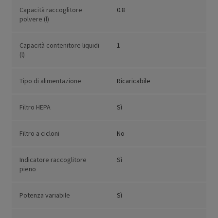
Capacità raccoglitore
0.8
polvere (l)
Capacità contenitore liquidi
1
(l)
Tipo di alimentazione
Ricaricabile
Filtro HEPA
Sì
Filtro a cicloni
No
Indicatore raccoglitore
Sì
pieno
Potenza variabile
Sì