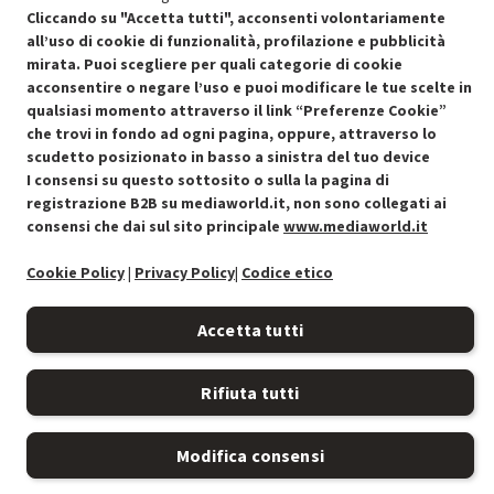
Cliccando su "Accetta tutti", acconsenti volontariamente
all’uso di cookie di funzionalità, profilazione e pubblicità
mirata. Puoi scegliere per quali categorie di cookie
acconsentire o negare l’uso e puoi modificare le tue scelte in
qualsiasi momento attraverso il link “Preferenze Cookie”
Condizioni generali di vendita
Recedere dal contratto qui
che trovi in fondo ad ogni pagina, oppure, attraverso lo
scudetto posizionato in basso a sinistra del tuo device
Cookie Policy
I consensi su questo sottosito o sulla la pagina di
registrazione B2B su mediaworld.it, non sono collegati ai
Preferenze cookie
consensi che dai sul sito principale
www.mediaworld.it
Cookie Policy
|
Privacy Policy
|
Codice etico
Informativa privacy
Accessibilità
Accetta tutti
Rifiuta tutti
Modifica consensi