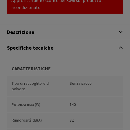
Approfitta dello sconto del 30% sul prodotto
ricondizionato.
Descrizione
Specifiche tecniche
CARATTERISTICHE
Tipo di raccoglitore di
Senza sacco
polvere
Potenza max (W)
140
Rumorosità dB(A)
82