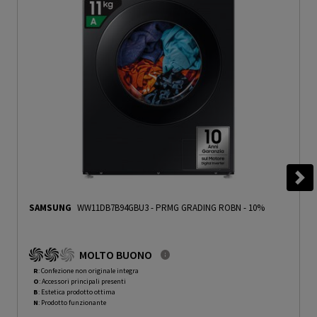
SAMSUNG
WW11DB7B94GBU3
-
PRMG GRADING ROBN - 10%
MOLTO BUONO
R
: Confezione non originale integra
O
: Accessori principali presenti
B
: Estetica prodotto ottima
N
: Prodotto funzionante