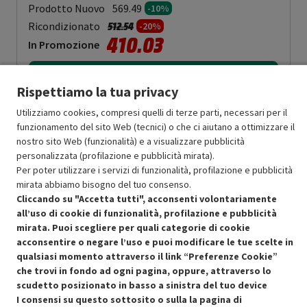
Prodotto Nuovo
569.49
-10%
Prezzo ridotto da
a
Ricondizionato
512.54
-20%
410.03
In Promozione
Aggiungi al carrello
Rispettiamo la tua privacy
Utilizziamo cookies, compresi quelli di terze parti, necessari per il
funzionamento del sito Web (tecnici) o che ci aiutano a ottimizzare il
OFFERTE IMPERDIBILI
nostro sito Web (funzionalità) e a visualizzare pubblicità
Risparmio garantito rispetto al corrispondente prodotto nuovo.
personalizzata (profilazione e pubblicità mirata).
Per poter utilizzare i servizi di funzionalità, profilazione e pubblicità
mirata abbiamo bisogno del tuo consenso.
Cliccando su "Accetta tutti", acconsenti volontariamente
all’uso di cookie di funzionalità, profilazione e pubblicità
mirata. Puoi scegliere per quali categorie di cookie
Condizioni generali di vendita
acconsentire o negare l’uso e puoi modificare le tue scelte in
Recedere dal contratto qui
qualsiasi momento attraverso il link “Preferenze Cookie”
che trovi in fondo ad ogni pagina, oppure, attraverso lo
Cookie Policy
scudetto posizionato in basso a sinistra del tuo device
I consensi su questo sottosito o sulla la pagina di
Preferenze cookie