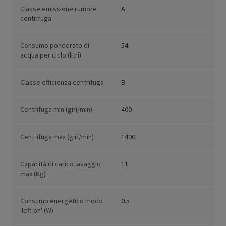
Classe emissione rumore
A
centrifuga
Consumo ponderato di
54
acqua per ciclo (litri)
Classe efficienza centrifuga
B
Centrifuga min (giri/min)
400
Centrifuga max (giri/min)
1400
Capacità di carico lavaggio
11
max (Kg)
Consumo energetico modo
0.5
'left-on' (W)