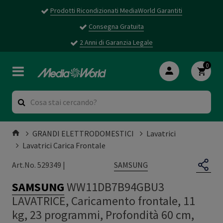
Prodotti Ricondizionati MediaWorld Garantiti
Consegna Gratuita
2 Anni di Garanzia Legale
0
GRANDI ELETTRODOMESTICI
Lavatrici
Lavatrici Carica Frontale
SAMSUNG
Art.No. 529349 |
SAMSUNG
WW11DB7B94GBU3
LAVATRICE, Caricamento frontale, 11
kg, 23 programmi, Profondità 60 cm,