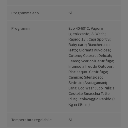
Programma eco
Sì
Programmi
Eco 40-60°C; Vapore
Igienizzante; AI Wash;
Rapido 15’; Capi Sportivi;
Baby care; Biancheria da
letto; Giornata nuvolosa;
Cotone; Colorati; Delicati;
Jeans; Scarico/Centrifuga;
Intenso a freddo Outdoor;
Risciacquo+Centrifuga;
Camicie; Silenzioso;
Sintetici; Asciugamani;
Lana; Eco Wash; Eco Pulizia
Cestello Smacchia Tutto
Plus; Ecolavaggio Rapido (5
Kg in 39 min).
Temperatura regolabile
Sì