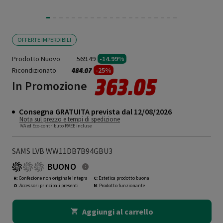
OFFERTE IMPERDIBILI
Prodotto Nuovo
569.49
-14.99%
Ricondizionato
Prezzo ridotto da
a
-25%
484.07
363.05
In Promozione
Consegna GRATUITA prevista dal 12/08/2026
Nota sul prezzo e tempi di spedizione
IVA ed Eco-contributo RAEE incluse
SAMS LVB WW11DB7B94GBU3
BUONO
R
: Confezione non originale integra
C
: Estetica prodotto buona
O
: Accessori principali presenti
N
: Prodotto funzionante
Aggiungi al carrello