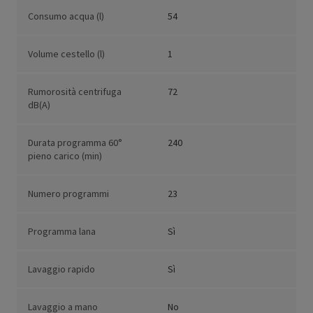
Consumo acqua (l)
54
Volume cestello (l)
1
Rumorosità centrifuga
72
dB(A)
Durata programma 60°
240
pieno carico (min)
Numero programmi
23
Programma lana
Sì
Lavaggio rapido
Sì
Lavaggio a mano
No