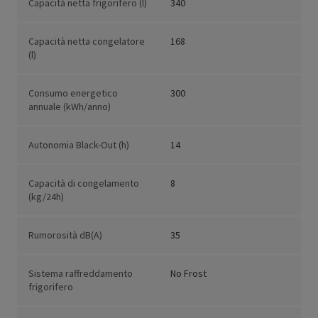
Capacità netta frigorifero (l)
340
Capacità netta congelatore
168
(l)
Consumo energetico
300
annuale (kWh/anno)
Autonomia Black-Out (h)
14
Capacità di congelamento
8
(kg/24h)
Rumorosità dB(A)
35
Sistema raffreddamento
No Frost
frigorifero