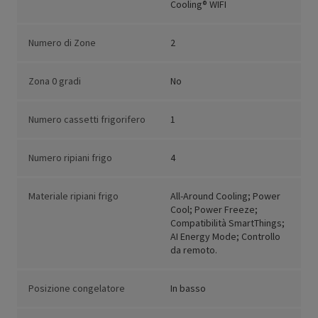
Cooling® WIFI
Numero di Zone
2
Zona 0 gradi
No
Numero cassetti frigorifero
1
Numero ripiani frigo
4
Materiale ripiani frigo
All-Around Cooling; Power
Cool; Power Freeze;
Compatibilità SmartThings;
AI Energy Mode; Controllo
da remoto.
Posizione congelatore
In basso