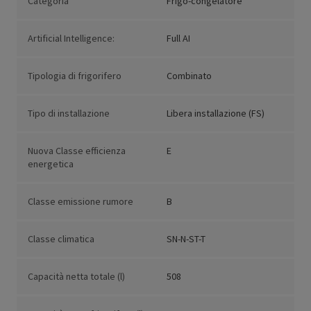
Categoria
Frigo-congelatore
Artificial Intelligence:
Full AI
Tipologia di frigorifero
Combinato
Tipo di installazione
Libera installazione (FS)
Nuova Classe efficienza
E
energetica
Classe emissione rumore
B
Classe climatica
SN-N-ST-T
Capacità netta totale (l)
508