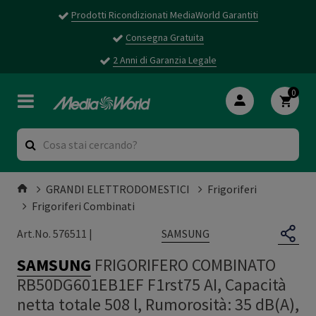
Prodotti Ricondizionati MediaWorld Garantiti
Consegna Gratuita
2 Anni di Garanzia Legale
0
GRANDI ELETTRODOMESTICI
Frigoriferi
Frigoriferi Combinati
SAMSUNG
Art.No. 576511 |
SAMSUNG
FRIGORIFERO COMBINATO
RB50DG601EB1EF F1rst75 AI, Capacità
netta totale 508 l, Rumorosità: 35 dB(A),