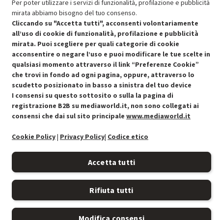
Per poter utilizzare i servizi di funzionalità, profilazione e pubblicità
mirata abbiamo bisogno del tuo consenso.
Cliccando su "Accetta tutti", acconsenti volontariamente
all’uso di cookie di funzionalità, profilazione e pubblicità
mirata. Puoi scegliere per quali categorie di cookie
acconsentire o negare l’uso e puoi modificare le tue scelte in
Condizioni generali di vendita
Recedere dal contratto qui
qualsiasi momento attraverso il link “Preferenze Cookie”
che trovi in fondo ad ogni pagina, oppure, attraverso lo
Cookie Policy
scudetto posizionato in basso a sinistra del tuo device
I consensi su questo sottosito o sulla la pagina di
Preferenze cookie
registrazione B2B su mediaworld.it, non sono collegati ai
consensi che dai sul sito principale
www.mediaworld.it
Informativa privacy
Cookie Policy
|
Privacy Policy
|
Codice etico
Accessibilità
Accetta tutti
Rifiuta tutti
Modifica consensi