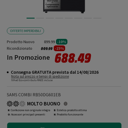
OFFERTE IMPERDIBILI
Prodotto Nuovo
899.99
-10%
Ricondizionato
Prezzo ridotto da
a
-15%
809.99
688.49
In Promozione
Consegna GRATUITA prevista dal 14/08/2026
Nota sul prezzo e tempi di spedizione
IVA ed Eco-contributo RAEE incluse
SAMS COMBI RB50DG601EB
MOLTO BUONO
R
: Confezione non originale integra
B
: Estetica prodotto ottima
O
: Accessori principali presenti
N
: Prodotto funzionante