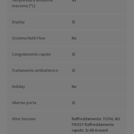
Temperatura ambiente
43
massima (°C)
Display
Sì
Sistema Multi Flow
No
Congelamento rapido
Sì
Trattamento antibatterico
Sì
Holiday
No
Allarme porta
Sì
Altre funzioni
Raffreddamento: TOTAL NO
FROST Raffreddamento
rapido: Si All-Around