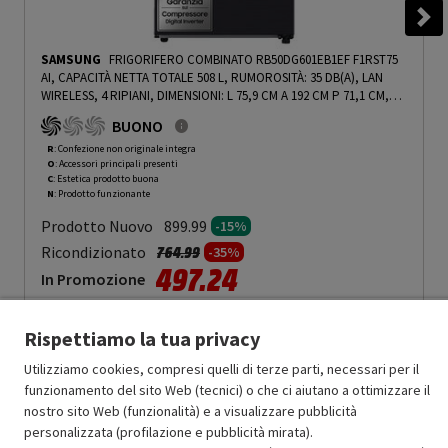
SAMSUNG
FRIGORIFERO COMBINATO RB50DG601EB1EF F1RST75
AI, CAPACITÀ NETTA TOTALE 508 L, RUMOROSITÀ: 35 DB(A), LAN
WIRELESS, 4 RIPIANI, DIMENSIONI: L 75,9 CM A 192 CM P 71,1 CM,
ANTRACITE, CLASSE E - PRMG GRADING ROCN - 15%
-
PRMG
BUONO
GRADING ROCN - 15%
R
: Confezione non originale integra
O
: Accessori principali presenti
C
: Estetica prodotto buona
N
: Prodotto funzionante
Prodotto Nuovo
899.99
-15%
Prezzo ridotto da
a
Ricondizionato
764.99
-35%
497.24
In Promozione
Aggiungi al carrello
Rispettiamo la tua privacy
Utilizziamo cookies, compresi quelli di terze parti, necessari per il
funzionamento del sito Web (tecnici) o che ci aiutano a ottimizzare il
OFFERTE IMPERDIBILI
nostro sito Web (funzionalità) e a visualizzare pubblicità
Risparmio garantito rispetto al corrispondente prodotto nuovo.
personalizzata (profilazione e pubblicità mirata).