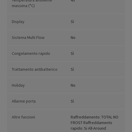
Temperatura ambiente
43
massima (°C)
Display
Sì
Sistema Multi Flow
No
Congelamento rapido
Sì
Trattamento antibatterico
Sì
Holiday
No
Allarme porta
Sì
Altre funzioni
Raffreddamento: TOTAL NO
FROST Raffreddamento
rapido: Si All-Around