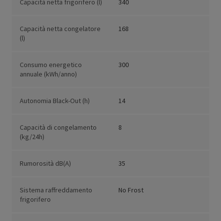
Capacità netta frigorifero (l)
340
Capacità netta congelatore
168
(l)
Consumo energetico
300
annuale (kWh/anno)
Autonomia Black-Out (h)
14
Capacità di congelamento
8
(kg/24h)
Rumorosità dB(A)
35
Sistema raffreddamento
No Frost
frigorifero