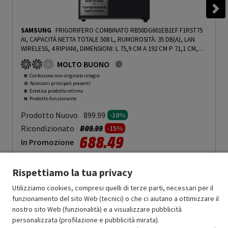
SAMSUNG
FRIGORIFERO COMBINATO RB50DG601EB1EF F1RST75
AI, CAPACITÀ NETTA TOTALE 508 L, RUMOROSITÀ: 35 DB(A), LAN
WIRELESS, 4 RIPIANI, DIMENSIONI: L 75,9 CM A 192 CM P 71,1 CM,
ANTRACITE, CLASSE E - PRMG GRADING ROBN - 10%
-
PRMG
MOLTO BUONO
GRADING ROBN - 10%
R
: Confezione non originale integra
O
: Accessori principali presenti
B
: Estetica prodotto ottima
N
: Prodotto funzionante
Prodotto Nuovo
899.99
-10%
Prezzo ridotto da
a
Ricondizionato
809.99
-15%
688.49
In Promozione
Aggiungi al carrello
Rispettiamo la tua privacy
Utilizziamo cookies, compresi quelli di terze parti, necessari per il
funzionamento del sito Web (tecnici) o che ci aiutano a ottimizzare il
OFFERTE IMPERDIBILI
nostro sito Web (funzionalità) e a visualizzare pubblicità
Risparmio garantito rispetto al corrispondente prodotto nuovo.
personalizzata (profilazione e pubblicità mirata).