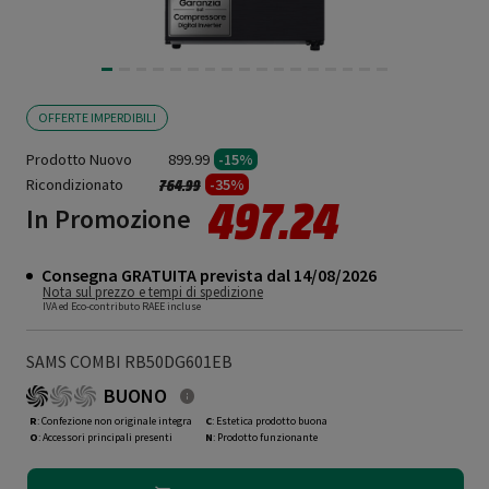
OFFERTE IMPERDIBILI
Prodotto Nuovo
899.99
-15%
Ricondizionato
Prezzo ridotto da
a
-35%
764.99
497.24
In Promozione
Consegna GRATUITA prevista dal 14/08/2026
Nota sul prezzo e tempi di spedizione
IVA ed Eco-contributo RAEE incluse
SAMS COMBI RB50DG601EB
BUONO
R
: Confezione non originale integra
C
: Estetica prodotto buona
O
: Accessori principali presenti
N
: Prodotto funzionante