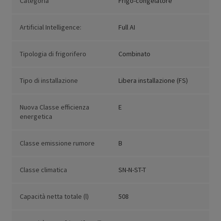
Categoria
Frigo-congelatore
Artificial Intelligence:
Full AI
Tipologia di frigorifero
Combinato
Tipo di installazione
Libera installazione (FS)
Nuova Classe efficienza
E
energetica
Classe emissione rumore
B
Classe climatica
SN-N-ST-T
Capacità netta totale (l)
508