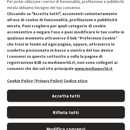
Per poter utilizzare i servizi di funzionalità, profilazione e pubblicità
mirata abbiamo bisogno del tuo consenso.
Cliccando su "Accetta tutti", acconsenti volontariamente
all’uso di cookie di funzionalità, profilazione e pubblicità
mirata. Puoi scegliere per quali categorie di cookie
acconsentire o negare l’uso e puoi modificare le tue scelte in
Condizioni generali di vendita
Recedere dal contratto qui
qualsiasi momento attraverso il link “Preferenze Cookie”
che trovi in fondo ad ogni pagina, oppure, attraverso lo
Cookie Policy
scudetto posizionato in basso a sinistra del tuo device
I consensi su questo sottosito o sulla la pagina di
Preferenze cookie
registrazione B2B su mediaworld.it, non sono collegati ai
consensi che dai sul sito principale
www.mediaworld.it
Informativa privacy
Cookie Policy
|
Privacy Policy
|
Codice etico
Accessibilità
Accetta tutti
Rifiuta tutti
Modifica consensi