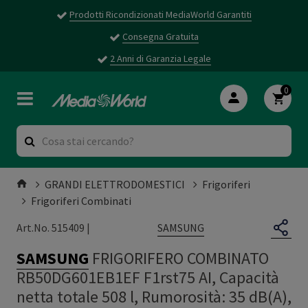
Prodotti Ricondizionati MediaWorld Garantiti
Consegna Gratuita
2 Anni di Garanzia Legale
0
GRANDI ELETTRODOMESTICI
Frigoriferi
Frigoriferi Combinati
SAMSUNG
Art.No. 515409 |
SAMSUNG
FRIGORIFERO COMBINATO
RB50DG601EB1EF F1rst75 AI, Capacità
netta totale 508 l, Rumorosità: 35 dB(A),