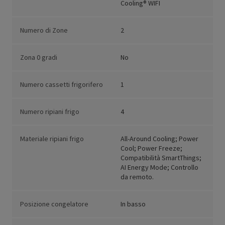
Cooling® WIFI
Numero di Zone
2
Zona 0 gradi
No
Numero cassetti frigorifero
1
Numero ripiani frigo
4
Materiale ripiani frigo
All-Around Cooling; Power
Cool; Power Freeze;
Compatibilità SmartThings;
AI Energy Mode; Controllo
da remoto.
Posizione congelatore
In basso